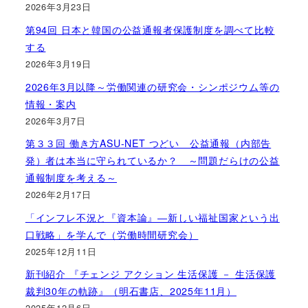
2026年3月23日
第94回 日本と韓国の公益通報者保護制度を調べて比較
する
2026年3月19日
2026年3月以降～労働関連の研究会・シンポジウム等の
情報・案内
2026年3月7日
第３３回 働き方ASU-NET つどい 公益通報（内部告
発）者は本当に守られているか？ ～問題だらけの公益
通報制度を考える～
2026年2月17日
「インフレ不況と『資本論』―新しい福祉国家という出
口戦略」を学んで（労働時間研究会）
2025年12月11日
新刊紹介 『チェンジ アクション 生活保護 － 生活保護
裁判30年の軌跡』（明石書店、2025年11月）
2025年12月6日