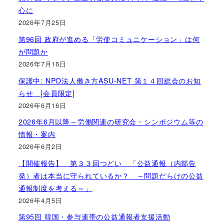
心に
2026年7月25日
第96回 政府が進める「労使コミュニケーション」は何
が問題か
2026年7月16日
保護中: NPO法人働き方ASU-NET 第１４回総会のお知
らせ [会員限定]
2026年6月16日
2026年6月以降～労働関連の研究会・シンポジウム等の
情報・案内
2026年6月2日
【開催報告】 第３３回つどい 「公益通報（内部告
発）者は本当に守られているか？ ～問題だらけの公益
通報制度を考える～」
2026年4月5日
第95回 韓国・参与連帯の公益通報者支援活動