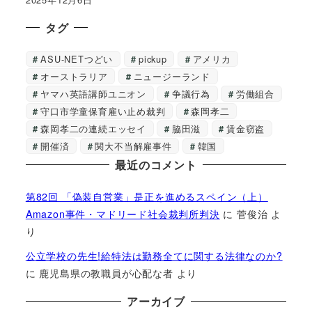
タグ
ASU-NETつどい
pickup
アメリカ
オーストラリア
ニュージーランド
ヤマハ英語講師ユニオン
争議行為
労働組合
守口市学童保育雇い止め裁判
森岡孝二
森岡孝二の連続エッセイ
脇田滋
賃金窃盗
開催済
関大不当解雇事件
韓国
最近のコメント
第82回 「偽装自営業」是正を進めるスペイン（上）
Amazon事件・マドリード社会裁判所判決
に
菅俊治
よ
り
公立学校の先生!給特法は勤務全てに関する法律なのか?
に
鹿児島県の教職員が心配な者
より
アーカイブ