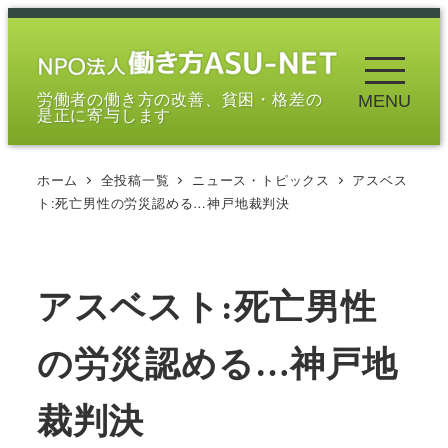
メ
イ
ン
労働者の働き方の改善、貧困・格差の
MENU
コ
是正に寄与します
ン
テ
ホーム
全投稿一覧
ニュース・トピックス
アスベス
ン
ト:死亡男性の労災認める…神戸地裁判決
ツ
へ
移
アスベスト:死亡男性
動
の労災認める…神戸地
裁判決