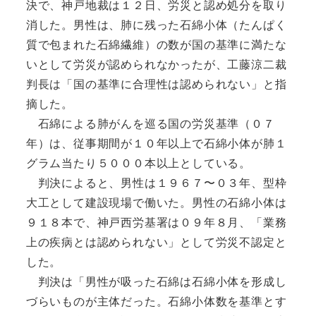
決で、神戸地裁は１２日、労災と認め処分を取り
消した。男性は、肺に残った石綿小体（たんぱく
質で包まれた石綿繊維）の数が国の基準に満たな
いとして労災が認められなかったが、工藤涼二裁
判長は「国の基準に合理性は認められない」と指
摘した。
石綿による肺がんを巡る国の労災基準（０７
年）は、従事期間が１０年以上で石綿小体が肺１
グラム当たり５０００本以上としている。
判決によると、男性は１９６７〜０３年、型枠
大工として建設現場で働いた。男性の石綿小体は
９１８本で、神戸西労基署は０９年８月、「業務
上の疾病とは認められない」として労災不認定と
した。
判決は「男性が吸った石綿は石綿小体を形成し
づらいものが主体だった。石綿小体数を基準とす