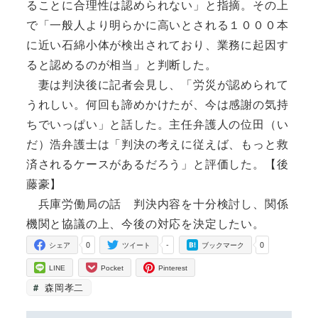
ることに合理性は認められない」と指摘。その上
で「一般人より明らかに高いとされる１０００本
に近い石綿小体が検出されており、業務に起因す
ると認めるのが相当」と判断した。
妻は判決後に記者会見し、「労災が認められて
うれしい。何回も諦めかけたが、今は感謝の気持
ちでいっぱい」と話した。主任弁護人の位田（い
だ）浩弁護士は「判決の考えに従えば、もっと救
済されるケースがあるだろう」と評価した。【後
藤豪】
兵庫労働局の話 判決内容を十分検討し、関係
機関と協議の上、今後の対応を決定したい。
0
-
0
シェア
ツイート
ブックマーク
LINE
Pocket
Pinterest
森岡孝二