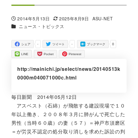
2014年5月13日
2025年8月9日
ASU-NET
投稿日
更新日
著
カテゴリー
ニュース・トピックス
者
-
-
0
シェア
ツイート
ブックマーク
LINE
Pocket
Pinterest
http://mainichi.jp/select/news/20140513k
0000m040071000c.html
毎日新聞 2014年05月12日
アスベスト（石綿）が飛散する建設現場で１０
年以上働き、２００８年３月に肺がんで死亡した
男性（当時６０歳）の妻（５７）＝神戸市須磨区
＝が労災不認定の処分取り消しを求めた訴訟の判