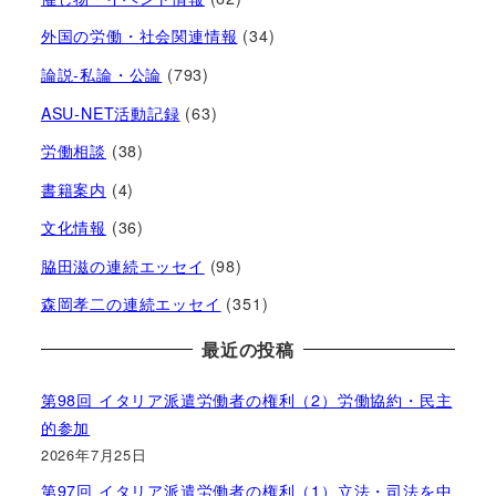
外国の労働・社会関連情報
(34)
論説-私論・公論
(793)
ASU-NET活動記録
(63)
労働相談
(38)
書籍案内
(4)
文化情報
(36)
脇田滋の連続エッセイ
(98)
森岡孝二の連続エッセイ
(351)
最近の投稿
第98回 イタリア派遣労働者の権利（2）労働協約・民主
的参加
2026年7月25日
第97回 イタリア派遣労働者の権利（1）立法・司法を中