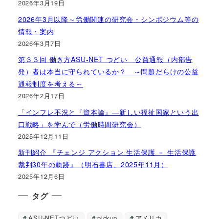
2026年3月19日
2026年3月以降～労働関連の研究会・シンポジウム等の
情報・案内
2026年3月7日
第３３回 働き方ASU-NET つどい 公益通報（内部告
発）者は本当に守られているか？ ～問題だらけの公益
通報制度を考える～
2026年2月17日
「インフレ不況と『資本論』―新しい福祉国家という出
口戦略」を学んで（労働時間研究会）
2025年12月11日
新刊紹介 『チェンジ アクション 生活保護 － 生活保護
裁判30年の軌跡』（明石書店、2025年11月）
2025年12月6日
タグ
ASU-NETつどい
pickup
アメリカ