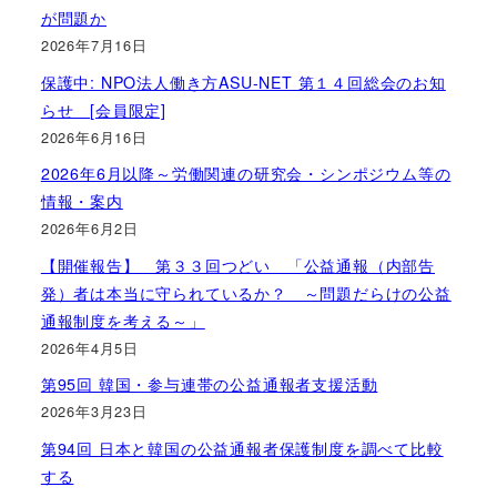
が問題か
2026年7月16日
保護中: NPO法人働き方ASU-NET 第１４回総会のお知
らせ [会員限定]
2026年6月16日
2026年6月以降～労働関連の研究会・シンポジウム等の
情報・案内
2026年6月2日
【開催報告】 第３３回つどい 「公益通報（内部告
発）者は本当に守られているか？ ～問題だらけの公益
通報制度を考える～」
2026年4月5日
第95回 韓国・参与連帯の公益通報者支援活動
2026年3月23日
第94回 日本と韓国の公益通報者保護制度を調べて比較
する