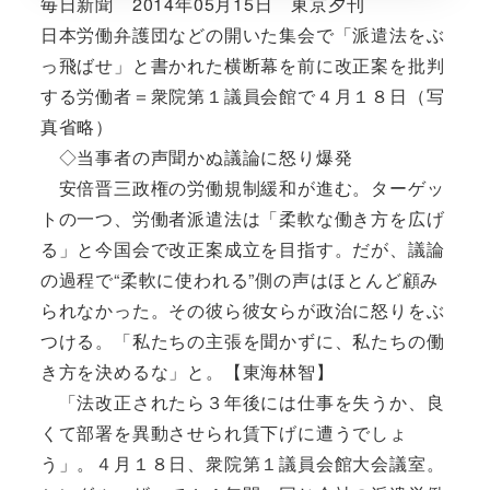
毎日新聞 2014年05月15日 東京夕刊
日本労働弁護団などの開いた集会で「派遣法をぶ
っ飛ばせ」と書かれた横断幕を前に改正案を批判
する労働者＝衆院第１議員会館で４月１８日（写
真省略）
◇当事者の声聞かぬ議論に怒り爆発
安倍晋三政権の労働規制緩和が進む。ターゲッ
トの一つ、労働者派遣法は「柔軟な働き方を広げ
る」と今国会で改正案成立を目指す。だが、議論
の過程で“柔軟に使われる”側の声はほとんど顧み
られなかった。その彼ら彼女らが政治に怒りをぶ
つける。「私たちの主張を聞かずに、私たちの働
き方を決めるな」と。【東海林智】
「法改正されたら３年後には仕事を失うか、良
くて部署を異動させられ賃下げに遭うでしょ
う」。４月１８日、衆院第１議員会館大会議室。