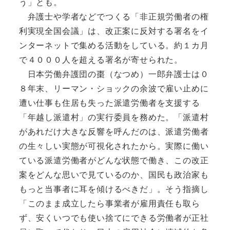
う」とも。
弁護士や学者などでつくる「非正規労働者の権
利実現全国会議」は、改正案に反対する署名をイ
ンターネットで集める活動をしている。約１カ月
で４０００人を超える署名が寄せられた。
日本労働弁護団の棗（なつめ）一郎弁護士は０
８年末、リーマン・ショックの余波で雇い止めに
遭い仕事も住居も失った派遣労働者を支援する
「年越し派遣村」の実行委員を務めた。「派遣村
があれだけ大きな反響を呼んだのは、派遣労働者
の生々しい実態が可視化されたから。実際に働い
ている派遣労働者がどんな状態で働き、この改正
案をどんな思いで見ているのか、国民も政治家も
もっと当事者に耳を傾けるべきだ」。そう指摘し
「このまま成立したら事業者が雇用責任も取ら
ず、安くいつでも使い捨てにできる労働者が正社