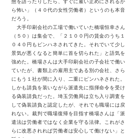
態を語ったりしたら、すぐに雇い止めにされるか
ら怖い」（４０代の女性労働者）というのも本音
だろう。
大手印刷会社の工場で働いていた橋場恒幸さん
（５０）は集会で、「２１００円の賃金のうち１
０４０円もピンハネされてきた。それでいて少し
景気が悪くなると簡単に首を切られた」と語気を
強めた。橋場さんは大手印刷会社の子会社で働い
ていたが、書類上の雇用主である別の会社、さら
にもう１社が間に入り、二重にピンハネされた。
しかも請負を装いながら派遣先に指揮命令を受け
る偽装請負だった。埼玉労働局は立ち入り調査を
して偽装請負と認定したが、それでも職場には戻
れない。裁判で職場復帰を目指す橋場さんは「派
遣法は労働者ではなく企業を守る法律。これがさ
らに改悪されれば労働者は安心して働けない」と