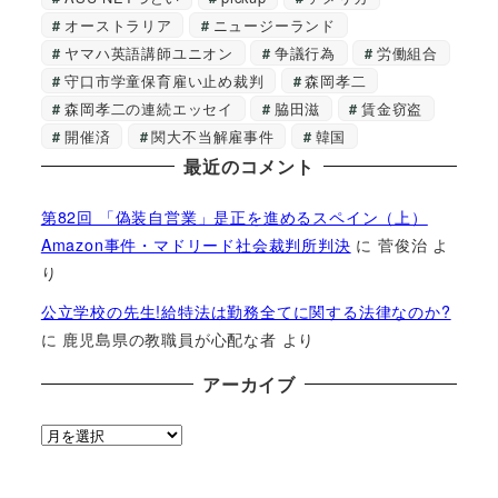
オーストラリア
ニュージーランド
ヤマハ英語講師ユニオン
争議行為
労働組合
守口市学童保育雇い止め裁判
森岡孝二
森岡孝二の連続エッセイ
脇田滋
賃金窃盗
開催済
関大不当解雇事件
韓国
最近のコメント
第82回 「偽装自営業」是正を進めるスペイン（上）
Amazon事件・マドリード社会裁判所判決
に
菅俊治
よ
り
公立学校の先生!給特法は勤務全てに関する法律なのか?
に
鹿児島県の教職員が心配な者
より
アーカイブ
ア
ー
カ