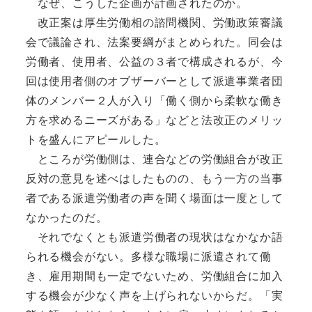
なぜ、こうした企画が計画されたのか。
改正案は厚生労働相の諮問機関、労働政策審議
会で議論され、法案要綱がまとめられた。同会は
労働者、使用者、公益の３者で構成されるが、今
回は使用者側のオブザーバーとして派遣事業者団
体のメンバー２人が入り「働く側から柔軟な働き
方を求めるニーズがある」などと法改正のメリッ
トを盛んにアピールした。
ところが労働側は、連合などの労働組合が改正
反対の意見を述べはしたものの、もう一方の当事
者である派遣労働者の声を聞く場面は一度として
なかったのだ。
それでなくとも派遣労働者の現状はなかなか語
られる機会がない。多様な職場に派遣されて働
き、雇用期間も一定でないため、労働組合に加入
する機会が少なく声を上げられないからだ。「実