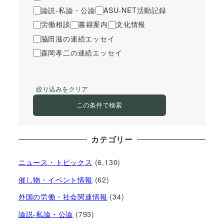
論説-私論・公論
ASU-NET活動記録
労働相談
書籍案内
文化情報
脇田滋の連続エッセイ
森岡孝二の連続エッセイ
絞り込みをクリア
この条件で検索
カテゴリー
ニュース・トピックス
(6,130)
催し物・イベント情報
(62)
外国の労働・社会関連情報
(34)
論説-私論・公論
(793)