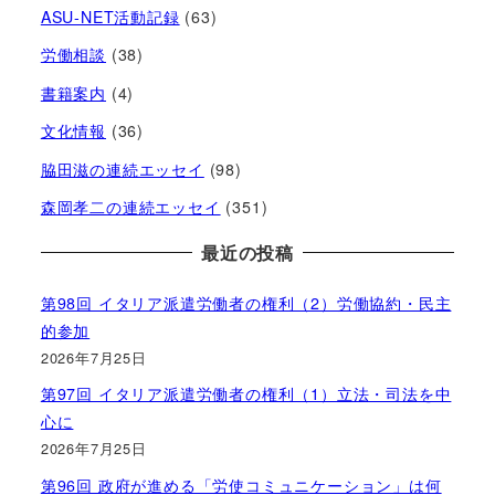
ASU-NET活動記録
(63)
労働相談
(38)
書籍案内
(4)
文化情報
(36)
脇田滋の連続エッセイ
(98)
森岡孝二の連続エッセイ
(351)
最近の投稿
第98回 イタリア派遣労働者の権利（2）労働協約・民主
的参加
2026年7月25日
第97回 イタリア派遣労働者の権利（1）立法・司法を中
心に
2026年7月25日
第96回 政府が進める「労使コミュニケーション」は何