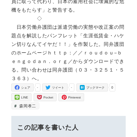
員に取って代わり、日本の雇用社会に壊滅的な危
機をもたらす」と警告する。
◇
日本労働弁護団は派遣労働の実態や改正案の問
題点を解説したパンフレット「生涯低賃金・ハケ
ン切りなんてイヤだ！！」を作製した。同弁護団
のホームページｈｔｔｐ：／／ｒｏｕｄｏｕ−ｂ
ｅｎｇｏｄａｎ．ｏｒｇ／からダウンロードでき
る。問い合わせは同弁護団（０３・３２５１・５
３６３）へ。
-
-
0
シェア
ツイート
ブックマーク
LINE
Pocket
Pinterest
森岡孝二
この記事を書いた人