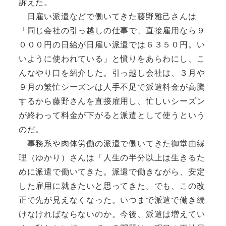
訴えた。
日雇い派遣などで働いてきた藤野雅己さんは
「同じ会社の引っ越しの仕事で、直接雇用なら９
０００円の日給が日雇い派遣では６３５０円。い
いように使われている」と憤りをあらわにし、こ
んなやり口を紹介した。引っ越し会社は、３月や
９月の繁忙シーズンは人手不足で派遣料金が高騰
するから藤野さんを直接雇用し、忙しいシーズン
が終わって料金が下がると派遣として使うという
のだ。
事務系や肉体労働の派遣で働いてきた御堂由縁
理（ゆかり）さんは「人生の半分以上は生きるた
めに派遣で働いてきた。派遣で働きながら、安定
した雇用に就きたいと思ってきた。でも、この改
正で先が見えなくなった。いつまで派遣で働き続
けなければならないのか。今後、派遣は増えてい