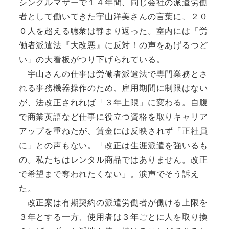
シングルマザーで１４年間、同じ会社の派遣労働
者として働いてきた宇山洋美さんの言葉に、２０
０人を超える聴衆は静まり返った。室内には「労
働者派遣法『大改悪』に反対！の声をあげるつど
い」の大看板がつり下げられている。
宇山さんの仕事は労働者派遣法で専門業務とさ
れる事務機器操作のため、雇用期間に制限はない
が、法改正されれば「３年上限」に変わる。自腹
で商業英語など仕事に役立つ資格を取りキャリア
アップを重ねたが、賃金には反映されず「正社員
に」との声もない。「改正は生涯派遣を強いるも
の。私たちはレンタル商品ではありません。改正
で希望まで奪われたくない」。涙声でそう訴え
た。
改正案は有期契約の派遣労働者が働ける上限を
３年とする一方、使用者は３年ごとに人を取り換