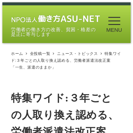
メ
イ
ン
労働者の働き方の改善、貧困・格差の
MENU
コ
是正に寄与します
ン
テ
ホーム
全投稿一覧
ニュース・トピックス
特集ワイ
ン
ド:３年ごとの人取り換え認める、労働者派遣法改正案
ツ
「一生、派遣のままか」
へ
移
動
特集ワイド:３年ごと
の人取り換え認める、
労働者派遣法改正案