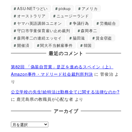
ASU-NETつどい
pickup
アメリカ
オーストラリア
ニュージーランド
ヤマハ英語講師ユニオン
争議行為
労働組合
守口市学童保育雇い止め裁判
森岡孝二
森岡孝二の連続エッセイ
脇田滋
賃金窃盗
開催済
関大不当解雇事件
韓国
最近のコメント
第82回 「偽装自営業」是正を進めるスペイン（上）
Amazon事件・マドリード社会裁判所判決
に
菅俊治
よ
り
公立学校の先生!給特法は勤務全てに関する法律なのか?
に
鹿児島県の教職員が心配な者
より
アーカイブ
ア
ー