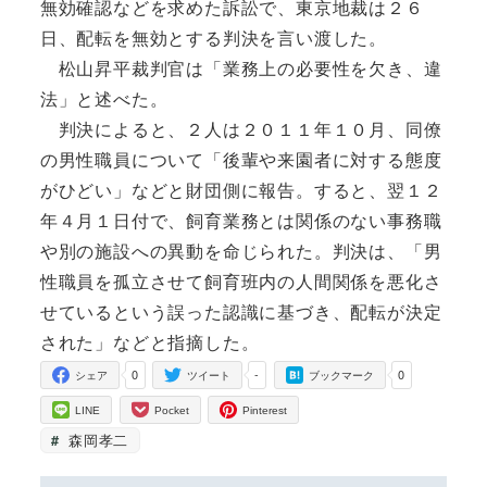
無効確認などを求めた訴訟で、東京地裁は２６
日、配転を無効とする判決を言い渡した。
松山昇平裁判官は「業務上の必要性を欠き、違
法」と述べた。
判決によると、２人は２０１１年１０月、同僚
の男性職員について「後輩や来園者に対する態度
がひどい」などと財団側に報告。すると、翌１２
年４月１日付で、飼育業務とは関係のない事務職
や別の施設への異動を命じられた。判決は、「男
性職員を孤立させて飼育班内の人間関係を悪化さ
せているという誤った認識に基づき、配転が決定
された」などと指摘した。
0
-
0
シェア
ツイート
ブックマーク
LINE
Pocket
Pinterest
森岡孝二