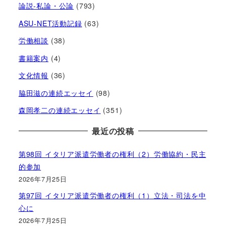
論説-私論・公論
(793)
ASU-NET活動記録
(63)
労働相談
(38)
書籍案内
(4)
文化情報
(36)
脇田滋の連続エッセイ
(98)
森岡孝二の連続エッセイ
(351)
最近の投稿
第98回 イタリア派遣労働者の権利（2）労働協約・民主
的参加
2026年7月25日
第97回 イタリア派遣労働者の権利（1）立法・司法を中
心に
2026年7月25日