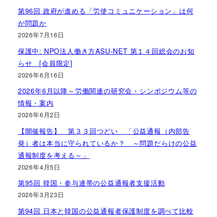
第96回 政府が進める「労使コミュニケーション」は何
が問題か
2026年7月16日
保護中: NPO法人働き方ASU-NET 第１４回総会のお知
らせ [会員限定]
2026年6月16日
2026年6月以降～労働関連の研究会・シンポジウム等の
情報・案内
2026年6月2日
【開催報告】 第３３回つどい 「公益通報（内部告
発）者は本当に守られているか？ ～問題だらけの公益
通報制度を考える～」
2026年4月5日
第95回 韓国・参与連帯の公益通報者支援活動
2026年3月23日
第94回 日本と韓国の公益通報者保護制度を調べて比較