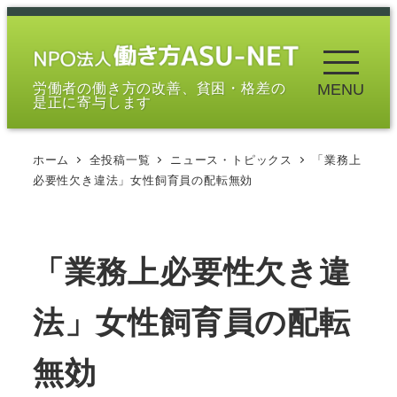
メ
イ
ン
労働者の働き方の改善、貧困・格差の
MENU
コ
是正に寄与します
ン
テ
ホーム
全投稿一覧
ニュース・トピックス
「業務上
ン
必要性欠き違法」女性飼育員の配転無効
ツ
へ
移
「業務上必要性欠き違
動
法」女性飼育員の配転
無効