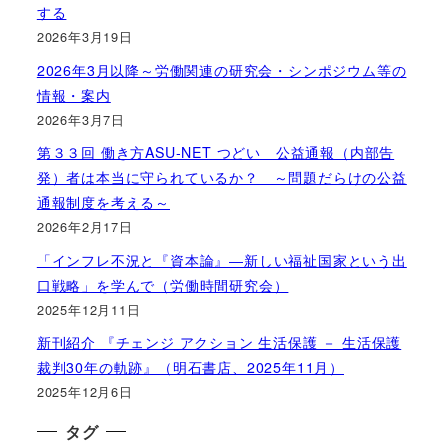
する
2026年3月19日
2026年3月以降～労働関連の研究会・シンポジウム等の
情報・案内
2026年3月7日
第３３回 働き方ASU-NET つどい 公益通報（内部告
発）者は本当に守られているか？ ～問題だらけの公益
通報制度を考える～
2026年2月17日
「インフレ不況と『資本論』―新しい福祉国家という出
口戦略」を学んで（労働時間研究会）
2025年12月11日
新刊紹介 『チェンジ アクション 生活保護 － 生活保護
裁判30年の軌跡』（明石書店、2025年11月）
2025年12月6日
タグ