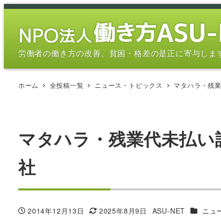
メ
イ
ン
コ
労働者の働き方の改善、貧困・格差の是正に寄与しま
ン
テ
ホーム
全投稿一覧
ニュース・トピックス
マタハラ・残
ン
ツ
へ
移
マタハラ・残業代未払い
動
社
カテゴリ
2014年12月13日
2025年8月9日
ASU-NET
ニュ
投稿日
更新日
著