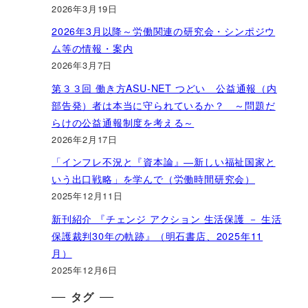
2026年3月19日
2026年3月以降～労働関連の研究会・シンポジウ
ム等の情報・案内
2026年3月7日
第３３回 働き方ASU-NET つどい 公益通報（内
部告発）者は本当に守られているか？ ～問題だ
らけの公益通報制度を考える～
2026年2月17日
「インフレ不況と『資本論』―新しい福祉国家と
いう出口戦略」を学んで（労働時間研究会）
2025年12月11日
新刊紹介 『チェンジ アクション 生活保護 － 生活
保護裁判30年の軌跡』（明石書店、2025年11
月）
2025年12月6日
タグ