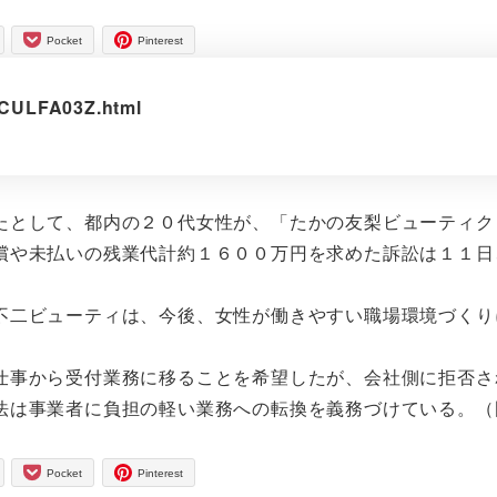
Pocket
Pinterest
DCULFA03Z.html
として、都内の２０代女性が、「たかの友梨ビューティク
償や未払いの残業代計約１６００万円を求めた訴訟は１１日
二ビューティは、今後、女性が働きやすい職場環境づくり
事から受付業務に移ることを希望したが、会社側に拒否さ
法は事業者に負担の軽い業務への転換を義務づけている。（
Pocket
Pinterest