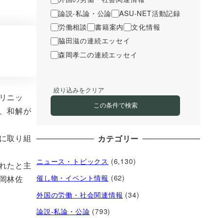
論説-私論・公論
ASU-NET活動記録
労働相談
書籍案内
文化情報
脇田滋の連続エッセイ
森岡孝二の連続エッセイ
絞り込みをクリア
リニッ
この条件で検索
、和解が
に取り組
カテゴリー
ニュース・トピックス
(6,130)
れたと主
催し物・イベント情報
(62)
岡林佐
外国の労働・社会関連情報
(34)
論説-私論・公論
(793)