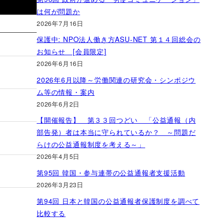
は何が問題か
2026年7月16日
保護中: NPO法人働き方ASU-NET 第１４回総会の
お知らせ [会員限定]
2026年6月16日
2026年6月以降～労働関連の研究会・シンポジウ
ム等の情報・案内
2026年6月2日
【開催報告】 第３３回つどい 「公益通報（内
部告発）者は本当に守られているか？ ～問題だ
らけの公益通報制度を考える～」
2026年4月5日
第95回 韓国・参与連帯の公益通報者支援活動
2026年3月23日
第94回 日本と韓国の公益通報者保護制度を調べて
比較する