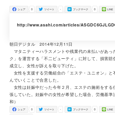
者
0
-
0
シェア
ツイート
ブックマーク
LINE
http://www.asahi.com/articles/ASGDC6GJLG
朝日デジタル 2014年12月11日
マタニティーハラスメントや残業代の未払いがあった
ク」を運営する「不二ビューティ」に対して、損害賠
成立し、女性が訴えを取り下げた。
女性を支援する労働組合の「エステ・ユニオン」と不
んでいくことで合意した。
女性は妊娠中だった今年２月、エステの施術をする仕
張していた。妊娠中の女性が希望した場合、労働基準
和）
0
-
0
シェア
ツイート
ブックマーク
LINE