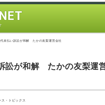
す
業代未払い訴訟が和解 たかの友梨運営会社
訴訟が和解 たかの友梨運
ー
ース・トピックス