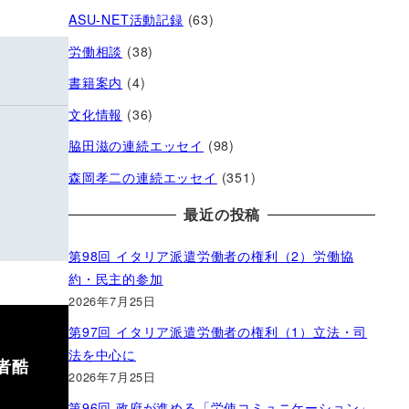
ASU-NET活動記録
(63)
労働相談
(38)
書籍案内
(4)
文化情報
(36)
脇田滋の連続エッセイ
(98)
森岡孝二の連続エッセイ
(351)
最近の投稿
第98回 イタリア派遣労働者の権利（2）労働協
約・民主的参加
2026年7月25日
第97回 イタリア派遣労働者の権利（1）立法・司
法を中心に
者酷
2026年7月25日
第96回 政府が進める「労使コミュニケーション」