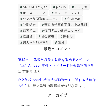
ASU-NETつどい
pickup
アメリカ
オーストラリア
ニュージーランド
ヤマハ英語講師ユニオン
争議行為
労働組合
守口市学童保育雇い止め裁判
森岡孝二
森岡孝二の連続エッセイ
脇田滋
賃金窃盗
開催済
関大不当解雇事件
韓国
最近のコメント
第82回 「偽装自営業」是正を進めるスペイン
（上）Amazon事件・マドリード社会裁判所判決
に
菅俊治
より
公立学校の先生!給特法は勤務全てに関する法律な
のか?
に
鹿児島県の教職員が心配な者
より
アーカイブ
ア