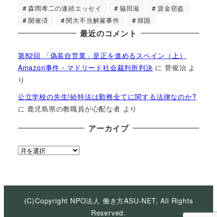
森岡孝二の連続エッセイ
脇田滋
賃金窃盗
開催済
関大不当解雇事件
韓国
最近のコメント
第82回 「偽装自営業」是正を進めるスペイン（上）
Amazon事件・マドリード社会裁判所判決
に
菅俊治
よ
り
公立学校の先生!給特法は勤務全てに関する法律なのか?
に
鹿児島県の教職員が心配な者
より
アーカイブ
ア
ー
カ
イ
ブ
(C)Copyright NPO法人 働き方ASU-NET, All Rights
Reserved.