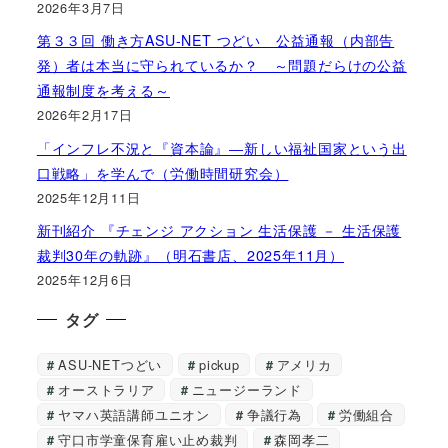
2026年3月7日
第３３回 働き方ASU-NET つどい 公益通報（内部告
発）者は本当に守られているか？ ～問題だらけの公益
通報制度を考える～
2026年2月17日
「インフレ不況と『資本論』―新しい福祉国家という出
口戦略」を学んで（労働時間研究会）
2025年12月11日
新刊紹介 『チェンジ アクション 生活保護 － 生活保護
裁判30年の軌跡』（明石書店、2025年11月）
2025年12月6日
タグ
ASU-NETつどい
pickup
アメリカ
オーストラリア
ニュージーランド
ヤマハ英語講師ユニオン
争議行為
労働組合
守口市学童保育雇い止め裁判
森岡孝二