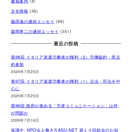
書籍案内
(4)
文化情報
(36)
脇田滋の連続エッセイ
(98)
森岡孝二の連続エッセイ
(351)
最近の投稿
第98回 イタリア派遣労働者の権利（2）労働協約・民主
的参加
2026年7月25日
第97回 イタリア派遣労働者の権利（1）立法・司法を中
心に
2026年7月25日
第96回 政府が進める「労使コミュニケーション」は何
が問題か
2026年7月16日
保護中: NPO法人働き方ASU-NET 第１４回総会のお知