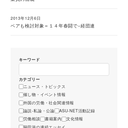
2013年12月6日
投稿日
ベアも検討対象＝１４年春闘で−経団連
キーワード
カテゴリー
ニュース・トピックス
催し物・イベント情報
外国の労働・社会関連情報
論説-私論・公論
ASU-NET活動記録
労働相談
書籍案内
文化情報
脇田滋の連続エッセイ