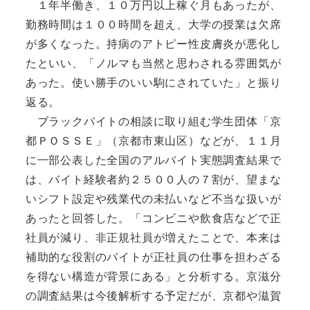
１年半働き、１０万円以上稼ぐ月もあったが、
勤務時間は１００時間を超え、大学の授業は欠席
が多くなった。持病のアトピー性皮膚炎が悪化し
たといい、「ノルマも当然と思わされる雰囲気が
あった。使い勝手のいい駒にされていた」と振り
返る。
ブラックバイトの相談に取り組む学生団体「京
都ＰＯＳＳＥ」（京都市東山区）などが、１１月
に一部公表した全国のアルバイト実態調査結果で
は、バイト経験者約２５００人の７割が、望まな
いシフト設定や残業代の未払いなど不当な扱いが
あったと回答した。「コンビニや飲食店などで正
社員が減り、非正規社員が増えたことで、本来は
補助的な役割のバイトが正社員の仕事を担わざる
を得ない構造が背景にある」と分析する。京滋分
の調査結果は今後解析する予定だが、京都や滋賀