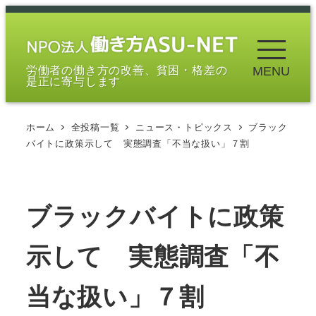
メ
イ
ン
労働者の働き方の改善、貧困・格差の
MENU
コ
是正に寄与します
ン
テ
ホーム
全投稿一覧
ニュース・トピックス
ブラック
ン
バイトに政策示して 実態調査「不当な扱い」７割
ツ
へ
移
ブラックバイトに政策
動
示して 実態調査「不
当な扱い」７割