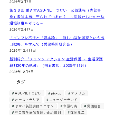
2026年3月7日
第３３回 働き方ASU-NET つどい 公益通報（内部告
発）者は本当に守られているか？ ～問題だらけの公益
通報制度を考える～
2026年2月17日
「インフレ不況と『資本論』―新しい福祉国家という出
口戦略」を学んで（労働時間研究会）
2025年12月11日
新刊紹介 『チェンジ アクション 生活保護 － 生活保護
裁判30年の軌跡』（明石書店、2025年11月）
2025年12月6日
タグ
ASU-NETつどい
pickup
アメリカ
オーストラリア
ニュージーランド
ヤマハ英語講師ユニオン
争議行為
労働組合
守口市学童保育雇い止め裁判
森岡孝二