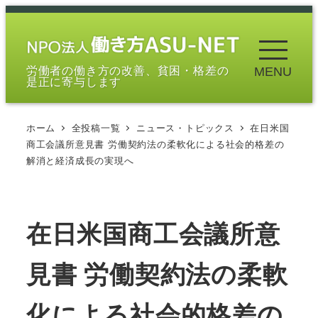
メ
イ
ン
労働者の働き方の改善、貧困・格差の
MENU
コ
是正に寄与します
ン
テ
ホーム
全投稿一覧
ニュース・トピックス
在日米国
ン
商工会議所意見書 労働契約法の柔軟化による社会的格差の
ツ
解消と経済成長の実現へ
へ
移
動
在日米国商工会議所意
見書 労働契約法の柔軟
化による社会的格差の