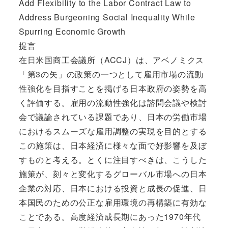
Add Flexibility to the Labor Contract Law to
Address Burgeoning Social Inequality While
Spurring Economic Growth
提言
在日米国商工会議所（ACCJ）は、アベノミクス
「第3の矢」の政策の一つとして雇用市場の流動
性強化を目指すことを掲げる日本政府の姿勢を高
く評価する。雇用の流動性強化は諮問会議や検討
会で議論されている課題であり、日本の労働市場
におけるスムーズな雇用調整の実現を目的とする
この施策は、日本経済に様々な面で好影響を及ぼ
すものと考える。とくに注目すべきは、こうした
施策が、刻々と変化するグローバル市場への日本
企業の対応、日本における投資と成長の促進、日
本国民のための公正な雇用環境の再構築に有効な
ことである。高度経済成長期にあった1970年代