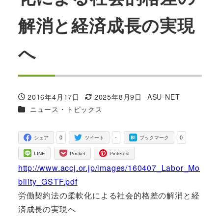
解消と経済成長の実現
へ
2016年4月17日
2025年8月9日
ASU-NET
投稿日
更新日
著
カテゴリー
ニュース・トピックス
者
0
-
0
シェア
ツイート
ブックマーク
LINE
Pocket
Pinterest
http://www.accj.or.jp/images/160407_Labor_Mo
bility_GSTF.pdf
労働契約法の柔軟化による社会的格差の解消と経
済成長の実現へ