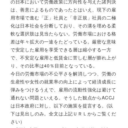
の日本において労働政策に方向性を与えた諸判決
は、善意によるものであったとはいえ、現下の雇
用市場で進む「正」社員と「非正規」社員の二極
化は日本社会を分断しており、その溝を埋める柔
軟な選択肢は見当たらない。労働市場における格
差は年々拡大の一途をたどっている。厳密な意味
で安定した雇用を享受できる層は縮小する一方
で、不安定な雇用と低賃金に苦しむ層が膨れ上が
り、その比率は40％目前となっている。
今日の労働市場の不公平さを解消しつつ、労働の
生産性や女性の就業率の向上によって経済成長に
弾みをつけるうえで、雇用の流動性強化は避けて
通れない問題といえる。そうした観点からACCJ
は日本政府に対し、以下の施策を提言する。(以
下は見出しのみ。全文は上記ＵＲＬからご覧くだ
さい）