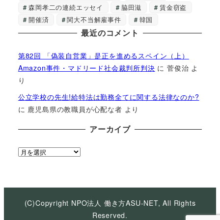
森岡孝二の連続エッセイ
脇田滋
賃金窃盗
開催済
関大不当解雇事件
韓国
最近のコメント
第82回 「偽装自営業」是正を進めるスペイン（上）
Amazon事件・マドリード社会裁判所判決
に
菅俊治
よ
り
公立学校の先生!給特法は勤務全てに関する法律なのか?
に
鹿児島県の教職員が心配な者
より
アーカイブ
ア
ー
カ
イ
ブ
(C)Copyright NPO法人 働き方ASU-NET, All Rights
Reserved.