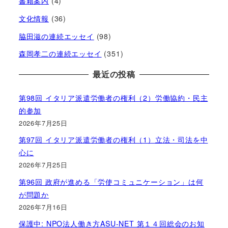
書籍案内
(4)
文化情報
(36)
脇田滋の連続エッセイ
(98)
森岡孝二の連続エッセイ
(351)
最近の投稿
第98回 イタリア派遣労働者の権利（2）労働協約・民主
的参加
2026年7月25日
第97回 イタリア派遣労働者の権利（1）立法・司法を中
心に
2026年7月25日
第96回 政府が進める「労使コミュニケーション」は何
が問題か
2026年7月16日
保護中: NPO法人働き方ASU-NET 第１４回総会のお知