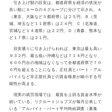
引き上げ額の目安は、都道府県を経済の状況が
良い順にＡ〜Ｄの４グループに分けて示され、Ａ
（東京、大阪など５都府県）は２５円、Ｂ（茨
城、埼玉など１１府県）は２４円、Ｃ（北海道、
宮城など１４道県）は２２円、Ｄ（青森、熊本な
ど１７県）は２１円。
目安通りに引き上げられれば、東京は最も高い
９３２円、最も低い沖縄などは７１４円となり、
６００円台の地域はなくなって全都道府県で７０
０円を超えることになる。正社員とパート・アル
バイトなど非正規社員との賃金格差が縮小する可
能性が高まる。
現実の就労現場では、最賃を上回る賃金水準が
続いている。リクルートジョブズが毎月公表して
いる「アルバイト・パート平均時給調査（募集