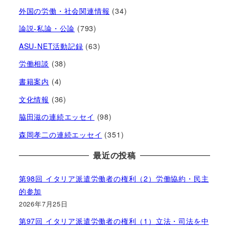
外国の労働・社会関連情報
(34)
論説-私論・公論
(793)
ASU-NET活動記録
(63)
労働相談
(38)
書籍案内
(4)
文化情報
(36)
脇田滋の連続エッセイ
(98)
森岡孝二の連続エッセイ
(351)
最近の投稿
第98回 イタリア派遣労働者の権利（2）労働協約・民主
的参加
2026年7月25日
第97回 イタリア派遣労働者の権利（1）立法・司法を中