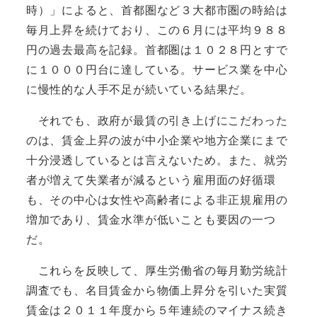
時）」によると、首都圏など３大都市圏の時給は
毎月上昇を続けており、この６月には平均９８８
円の過去最高を記録。首都圏は１０２８円とすで
に１０００円台に達している。サービス業を中心
に慢性的な人手不足が続いている結果だ。
それでも、政府が最賃の引き上げにこだわった
のは、賃金上昇の波が中小企業や地方企業にまで
十分浸透しているとは言えないため。また、就労
者が増えて失業者が減るという雇用面の好循環
も、その中心は女性や高齢者による非正規雇用の
増加であり、賃金水準が低いことも要因の一つ
だ。
これらを反映して、厚生労働省の毎月勤労統計
調査でも、名目賃金から物価上昇分を引いた実質
賃金は２０１１年度から５年連続のマイナス続き