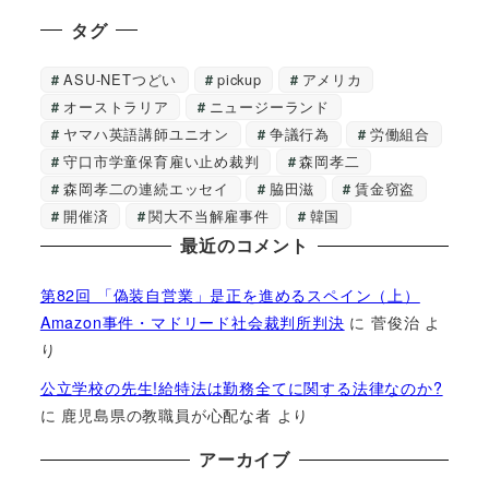
タグ
ASU-NETつどい
pickup
アメリカ
オーストラリア
ニュージーランド
ヤマハ英語講師ユニオン
争議行為
労働組合
守口市学童保育雇い止め裁判
森岡孝二
森岡孝二の連続エッセイ
脇田滋
賃金窃盗
開催済
関大不当解雇事件
韓国
最近のコメント
第82回 「偽装自営業」是正を進めるスペイン（上）
Amazon事件・マドリード社会裁判所判決
に
菅俊治
よ
り
公立学校の先生!給特法は勤務全てに関する法律なのか?
に
鹿児島県の教職員が心配な者
より
アーカイブ