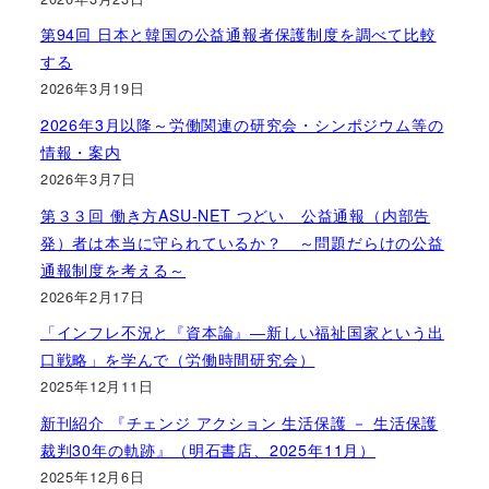
第94回 日本と韓国の公益通報者保護制度を調べて比較
する
2026年3月19日
2026年3月以降～労働関連の研究会・シンポジウム等の
情報・案内
2026年3月7日
第３３回 働き方ASU-NET つどい 公益通報（内部告
発）者は本当に守られているか？ ～問題だらけの公益
通報制度を考える～
2026年2月17日
「インフレ不況と『資本論』―新しい福祉国家という出
口戦略」を学んで（労働時間研究会）
2025年12月11日
新刊紹介 『チェンジ アクション 生活保護 － 生活保護
裁判30年の軌跡』（明石書店、2025年11月）
2025年12月6日