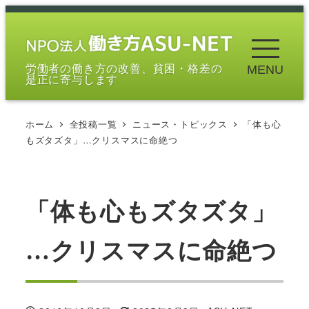
メ
イ
ン
労働者の働き方の改善、貧困・格差の
MENU
コ
是正に寄与します
ン
テ
ホーム
全投稿一覧
ニュース・トピックス
「体も心
ン
もズタズタ」…クリスマスに命絶つ
ツ
へ
移
「体も心もズタズタ」
動
…クリスマスに命絶つ