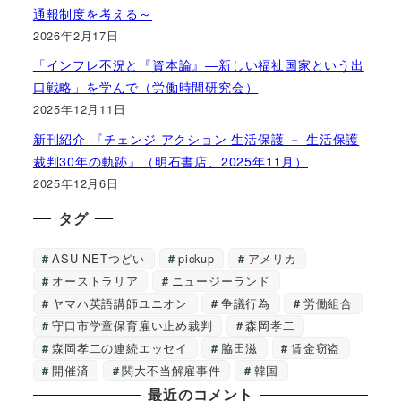
通報制度を考える～
2026年2月17日
「インフレ不況と『資本論』―新しい福祉国家という出
口戦略」を学んで（労働時間研究会）
2025年12月11日
新刊紹介 『チェンジ アクション 生活保護 － 生活保護
裁判30年の軌跡』（明石書店、2025年11月）
2025年12月6日
タグ
ASU-NETつどい
pickup
アメリカ
オーストラリア
ニュージーランド
ヤマハ英語講師ユニオン
争議行為
労働組合
守口市学童保育雇い止め裁判
森岡孝二
森岡孝二の連続エッセイ
脇田滋
賃金窃盗
開催済
関大不当解雇事件
韓国
最近のコメント