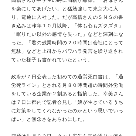
を楽にしてあげたい」と猛勉強して東京大に入
り、電通に入社した。だが高橋さんのＳＮＳの書
き込みは昨年１０月以降、「体も心もズタズタ」
「眠りたい以外の感情を失った」などと深刻にな
った。「君の残業時間の２０時間は会社にとって
無駄」などと上司からパワハラ発言を繰り返され
ていた様子も書かれていたという。
政府が７日公表した初めての過労死白書は、「過
労死ライン」とされる月８０時間超の時間外労働
をしている企業が２割あると指摘した。幸美さん
は７日に都内で記者会見し「娘が生きているうち
に対策をしてくれなかったのかという思いでいっ
ぱい」と無念さをあらわにした。
電通は先月２３日、ネット広告を契約通りに流さ