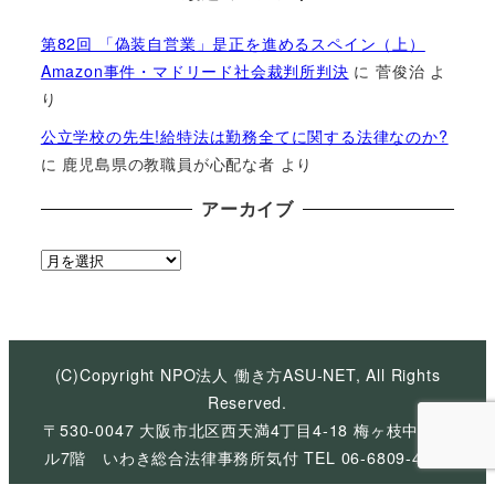
第82回 「偽装自営業」是正を進めるスペイン（上）
Amazon事件・マドリード社会裁判所判決
に
菅俊治
よ
り
公立学校の先生!給特法は勤務全てに関する法律なのか?
に
鹿児島県の教職員が心配な者
より
アーカイブ
ア
ー
カ
イ
ブ
(C)Copyright NPO法人 働き方ASU-NET, All Rights
Reserved.
〒530-0047 大阪市北区西天満4丁目4-18 梅ヶ枝中央ビ
ル7階 いわき総合法律事務所気付 TEL 06-6809-4926