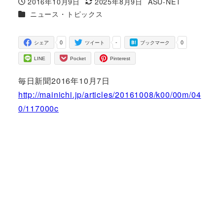
2016年10月9日
2025年8月9日
ASU-NET
投稿日
更新日
著
カテゴリー
ニュース・トピックス
者
0
-
0
シェア
ツイート
ブックマーク
LINE
Pocket
Pinterest
毎日新聞2016年10月7日
http://mainichi.jp/articles/20161008/k00/00m/04
0/117000c