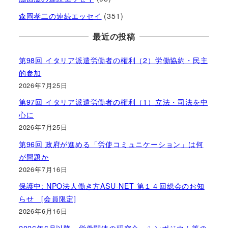
森岡孝二の連続エッセイ
(351)
最近の投稿
第98回 イタリア派遣労働者の権利（2）労働協約・民主
的参加
2026年7月25日
第97回 イタリア派遣労働者の権利（1）立法・司法を中
心に
2026年7月25日
第96回 政府が進める「労使コミュニケーション」は何
が問題か
2026年7月16日
保護中: NPO法人働き方ASU-NET 第１４回総会のお知
らせ [会員限定]
2026年6月16日
2026年6月以降～労働関連の研究会・シンポジウム等の