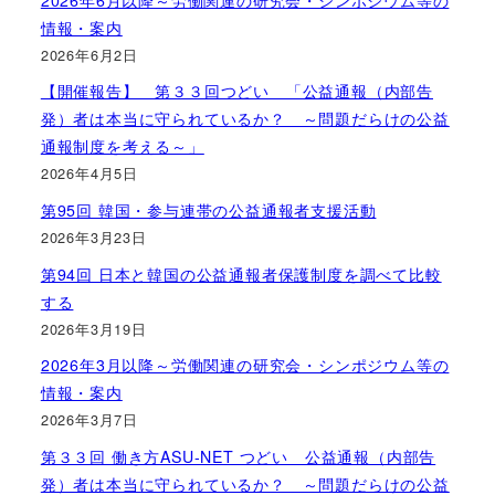
情報・案内
2026年6月2日
【開催報告】 第３３回つどい 「公益通報（内部告
発）者は本当に守られているか？ ～問題だらけの公益
通報制度を考える～」
2026年4月5日
第95回 韓国・参与連帯の公益通報者支援活動
2026年3月23日
第94回 日本と韓国の公益通報者保護制度を調べて比較
する
2026年3月19日
2026年3月以降～労働関連の研究会・シンポジウム等の
情報・案内
2026年3月7日
第３３回 働き方ASU-NET つどい 公益通報（内部告
発）者は本当に守られているか？ ～問題だらけの公益