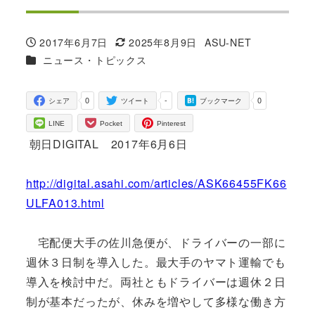
2017年6月7日
2025年8月9日
ASU-NET
投稿日
更新日
著
カテゴリー
ニュース・トピックス
者
0
-
0
シェア
ツイート
ブックマーク
LINE
Pocket
Pinterest
朝日DIGITAL 2017年6月6日
http://digital.asahi.com/articles/ASK66455FK66
ULFA013.html
宅配便大手の佐川急便が、ドライバーの一部に
週休３日制を導入した。最大手のヤマト運輸でも
導入を検討中だ。両社ともドライバーは週休２日
制が基本だったが、休みを増やして多様な働き方