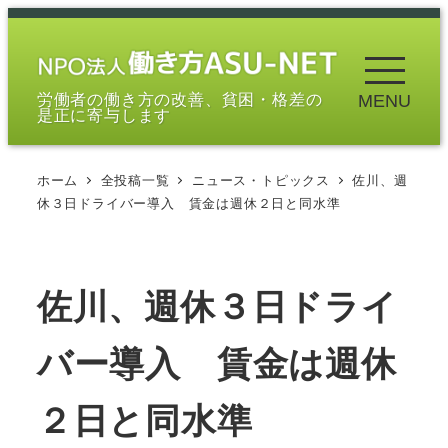
メ
イ
ン
労働者の働き方の改善、貧困・格差の
MENU
コ
是正に寄与します
ン
テ
ホーム
全投稿一覧
ニュース・トピックス
佐川、週
ン
休３日ドライバー導入 賃金は週休２日と同水準
ツ
へ
移
佐川、週休３日ドライ
動
バー導入 賃金は週休
２日と同水準