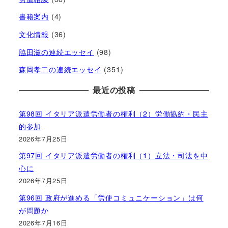
書籍案内
(4)
文化情報
(36)
脇田滋の連続エッセイ
(98)
森岡孝二の連続エッセイ
(351)
最近の投稿
第98回 イタリア派遣労働者の権利（2）労働協約・民主
的参加
2026年7月25日
第97回 イタリア派遣労働者の権利（1）立法・司法を中
心に
2026年7月25日
第96回 政府が進める「労使コミュニケーション」は何
が問題か
2026年7月16日