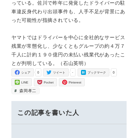
っている。佐川で昨年に発覚したドライバーの駐
車違反身代わり出頭事件も、人手不足が背景にあ
った可能性が指摘されている。
ヤマトではドライバーを中心に全社的なサービス
残業が常態化し、少なくともグループの約４万７
千人に計約１９０億円の未払い残業代があったこ
とが判明している。（石山英明）
0
-
0
シェア
ツイート
ブックマーク
LINE
Pocket
Pinterest
森岡孝二
この記事を書いた人