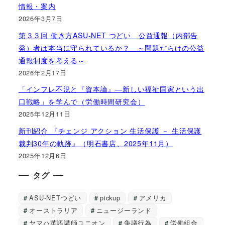
情報・案内
2026年3月7日
第３３回 働き方ASU-NET つどい 公益通報（内部告
発）者は本当に守られているか？ ～問題だらけの公益
通報制度を考える～
2026年2月17日
「インフレ不況と『資本論』―新しい福祉国家という出
口戦略」を学んで（労働時間研究会）
2025年12月11日
新刊紹介 『チェンジ アクション 生活保護 － 生活保護
裁判30年の軌跡』（明石書店、2025年11月）
2025年12月6日
タグ
ASU-NETつどい
pickup
アメリカ
オーストラリア
ニュージーランド
ヤマハ英語講師ユニオン
争議行為
労働組合