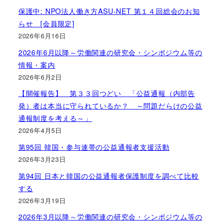
保護中: NPO法人働き方ASU-NET 第１４回総会のお知
らせ [会員限定]
2026年6月16日
2026年6月以降～労働関連の研究会・シンポジウム等の
情報・案内
2026年6月2日
【開催報告】 第３３回つどい 「公益通報（内部告
発）者は本当に守られているか？ ～問題だらけの公益
通報制度を考える～」
2026年4月5日
第95回 韓国・参与連帯の公益通報者支援活動
2026年3月23日
第94回 日本と韓国の公益通報者保護制度を調べて比較
する
2026年3月19日
2026年3月以降～労働関連の研究会・シンポジウム等の