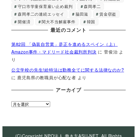
守口市学童保育雇い止め裁判
森岡孝二
森岡孝二の連続エッセイ
脇田滋
賃金窃盗
開催済
関大不当解雇事件
韓国
最近のコメント
第82回 「偽装自営業」是正を進めるスペイン（上）
Amazon事件・マドリード社会裁判所判決
に
菅俊治
よ
り
公立学校の先生!給特法は勤務全てに関する法律なのか?
に
鹿児島県の教職員が心配な者
より
アーカイブ
ア
ー
カ
イ
ブ
(C)Copyright NPO法人 働き方ASU-NET, All Rights