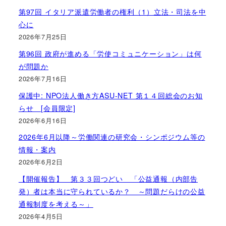
第97回 イタリア派遣労働者の権利（1）立法・司法を中
心に
2026年7月25日
第96回 政府が進める「労使コミュニケーション」は何
が問題か
2026年7月16日
保護中: NPO法人働き方ASU-NET 第１４回総会のお知
らせ [会員限定]
2026年6月16日
2026年6月以降～労働関連の研究会・シンポジウム等の
情報・案内
2026年6月2日
【開催報告】 第３３回つどい 「公益通報（内部告
発）者は本当に守られているか？ ～問題だらけの公益
通報制度を考える～」
2026年4月5日