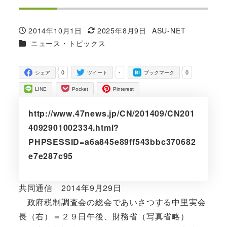
2014年10月1日
2025年8月9日
ASU-NET
投稿日
更新日
著
カテゴリー
ニュース・トピックス
者
0
-
0
シェア
ツイート
ブックマーク
LINE
Pocket
Pinterest
http://www.47news.jp/CN/201409/CN201
4092901002334.html?
PHPSESSID=a6a845e89ff543bbc370682
e7e287c95
共同通信 2014年9月29日
政府税制調査会の総会であいさつする中里実会
長（右）＝２９日午後、財務省（写真省略）