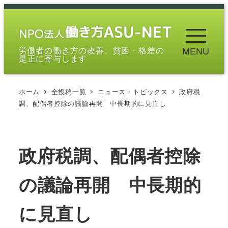
メ
イ
ン
労働者の働き方の改善、貧困・格差の
MENU
コ
是正に寄与します
ン
テ
ホーム
全投稿一覧
ニュース・トピックス
政府税
ン
調、配偶者控除の議論再開 中長期的に見直し
ツ
へ
移
政府税調、配偶者控除
動
の議論再開 中長期的
に見直し