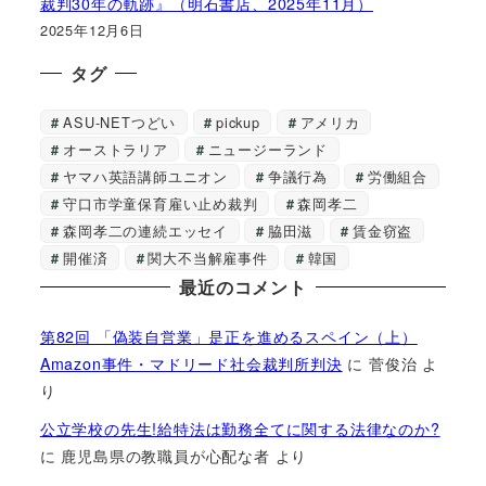
裁判30年の軌跡』（明石書店、2025年11月）
2025年12月6日
タグ
ASU-NETつどい
pickup
アメリカ
オーストラリア
ニュージーランド
ヤマハ英語講師ユニオン
争議行為
労働組合
守口市学童保育雇い止め裁判
森岡孝二
森岡孝二の連続エッセイ
脇田滋
賃金窃盗
開催済
関大不当解雇事件
韓国
最近のコメント
第82回 「偽装自営業」是正を進めるスペイン（上）
Amazon事件・マドリード社会裁判所判決
に
菅俊治
よ
り
公立学校の先生!給特法は勤務全てに関する法律なのか?
に
鹿児島県の教職員が心配な者
より