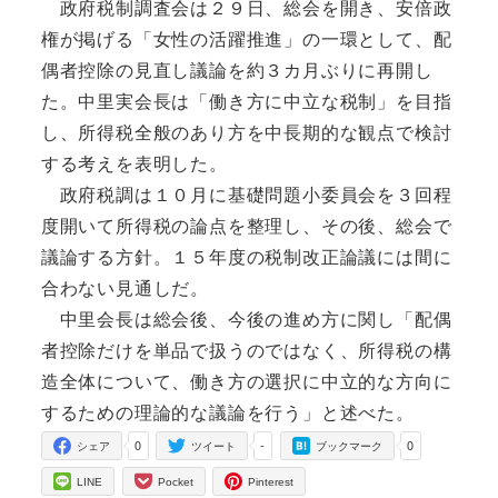
政府税制調査会は２９日、総会を開き、安倍政
権が掲げる「女性の活躍推進」の一環として、配
偶者控除の見直し議論を約３カ月ぶりに再開し
た。中里実会長は「働き方に中立な税制」を目指
し、所得税全般のあり方を中長期的な観点で検討
する考えを表明した。
政府税調は１０月に基礎問題小委員会を３回程
度開いて所得税の論点を整理し、その後、総会で
議論する方針。１５年度の税制改正論議には間に
合わない見通しだ。
中里会長は総会後、今後の進め方に関し「配偶
者控除だけを単品で扱うのではなく、所得税の構
造全体について、働き方の選択に中立的な方向に
するための理論的な議論を行う」と述べた。
0
-
0
シェア
ツイート
ブックマーク
LINE
Pocket
Pinterest