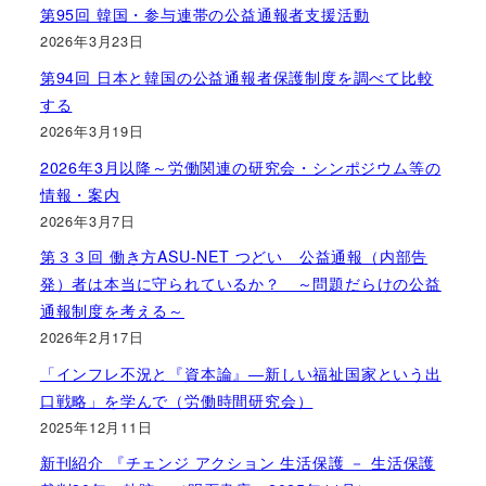
第95回 韓国・参与連帯の公益通報者支援活動
2026年3月23日
第94回 日本と韓国の公益通報者保護制度を調べて比較
する
2026年3月19日
2026年3月以降～労働関連の研究会・シンポジウム等の
情報・案内
2026年3月7日
第３３回 働き方ASU-NET つどい 公益通報（内部告
発）者は本当に守られているか？ ～問題だらけの公益
通報制度を考える～
2026年2月17日
「インフレ不況と『資本論』―新しい福祉国家という出
口戦略」を学んで（労働時間研究会）
2025年12月11日
新刊紹介 『チェンジ アクション 生活保護 － 生活保護