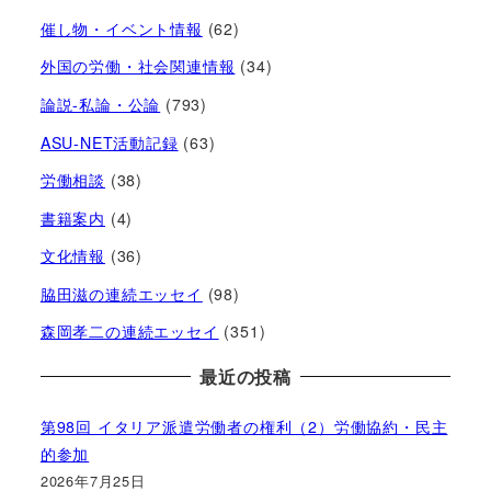
催し物・イベント情報
(62)
外国の労働・社会関連情報
(34)
論説-私論・公論
(793)
ASU-NET活動記録
(63)
労働相談
(38)
書籍案内
(4)
文化情報
(36)
脇田滋の連続エッセイ
(98)
森岡孝二の連続エッセイ
(351)
最近の投稿
第98回 イタリア派遣労働者の権利（2）労働協約・民主
的参加
2026年7月25日