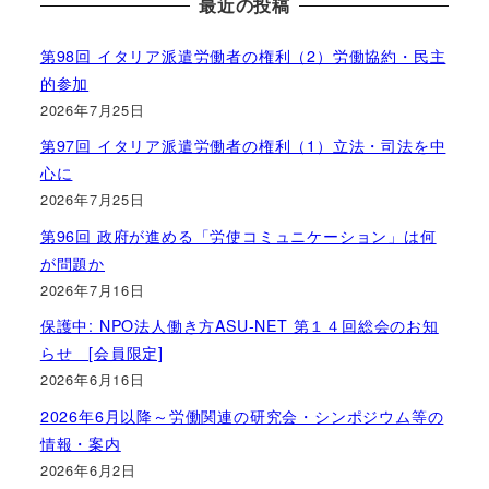
最近の投稿
第98回 イタリア派遣労働者の権利（2）労働協約・民主
的参加
2026年7月25日
第97回 イタリア派遣労働者の権利（1）立法・司法を中
心に
2026年7月25日
第96回 政府が進める「労使コミュニケーション」は何
が問題か
2026年7月16日
保護中: NPO法人働き方ASU-NET 第１４回総会のお知
らせ [会員限定]
2026年6月16日
2026年6月以降～労働関連の研究会・シンポジウム等の
情報・案内
2026年6月2日