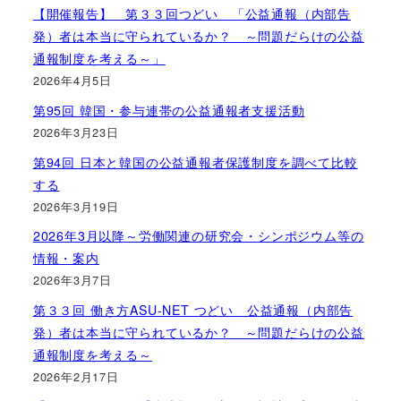
【開催報告】 第３３回つどい 「公益通報（内部告
発）者は本当に守られているか？ ～問題だらけの公益
通報制度を考える～」
2026年4月5日
第95回 韓国・参与連帯の公益通報者支援活動
2026年3月23日
第94回 日本と韓国の公益通報者保護制度を調べて比較
する
2026年3月19日
2026年3月以降～労働関連の研究会・シンポジウム等の
情報・案内
2026年3月7日
第３３回 働き方ASU-NET つどい 公益通報（内部告
発）者は本当に守られているか？ ～問題だらけの公益
通報制度を考える～
2026年2月17日