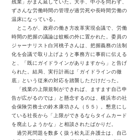
残業」がまん延していた。大手、中小を問わず、
ずさんな労働時間の管理が過労死や長時間労働の
温床になっている。
ところが、政府の働き方改革実現会議で、労働
時間の把握の議論は蚊帳の外に置かれた。委員の
ジャーナリスト白河桃子さんは、把握義務の法制
化を会議で取り上げようと事務方に事前に伝える
と、「既にガイドラインがありますから」と告げ
られた。結局、実行計画は「ガイドラインの徹
底」という従来の対応を踏襲しただけだった。
「残業の上限規制ができれば、ますます自己申
告が広がるのでは」と懸念するのは、横浜市の社
会保険労務士の鈴木康功さん（５５）。懇意にし
ている社長から「上限ができるならタイムカード
を廃止しようかな」と相談されたばかりだ。
過労死問題を数多く扱う松丸正弁護士は、自己