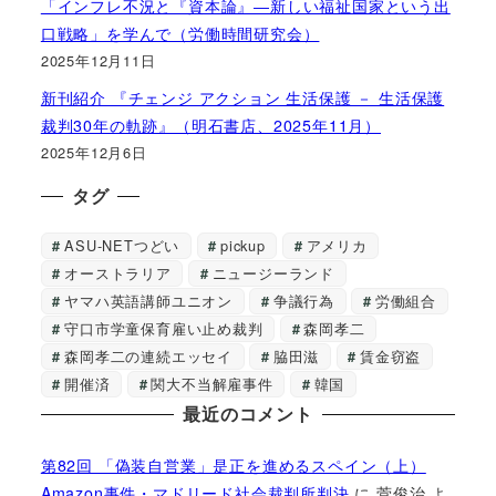
「インフレ不況と『資本論』―新しい福祉国家という出
口戦略」を学んで（労働時間研究会）
2025年12月11日
新刊紹介 『チェンジ アクション 生活保護 － 生活保護
裁判30年の軌跡』（明石書店、2025年11月）
2025年12月6日
タグ
ASU-NETつどい
pickup
アメリカ
オーストラリア
ニュージーランド
ヤマハ英語講師ユニオン
争議行為
労働組合
守口市学童保育雇い止め裁判
森岡孝二
森岡孝二の連続エッセイ
脇田滋
賃金窃盗
開催済
関大不当解雇事件
韓国
最近のコメント
第82回 「偽装自営業」是正を進めるスペイン（上）
Amazon事件・マドリード社会裁判所判決
に
菅俊治
よ