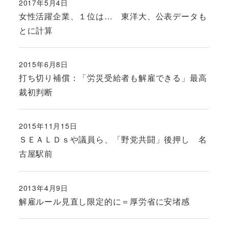
2017年5月4日
投稿日
女性活躍企業、１位は… 東洋大、公表データも
とに計算
2015年6月8日
投稿日
打ち切り補償：「労災受給者も解雇できる」最高
裁初判断
2015年11月15日
投稿日
ＳＥＡＬＤｓや議員ら、「野党共闘」後押し 名
古屋駅前
2013年4月9日
投稿日
解雇ルール見直し限定的に＝厚労省に安堵感