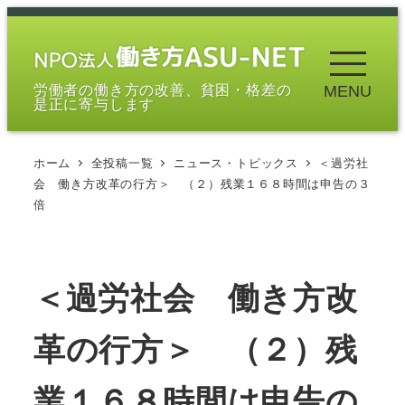
メ
イ
ン
労働者の働き方の改善、貧困・格差の
MENU
コ
是正に寄与します
ン
テ
ホーム
全投稿一覧
ニュース・トピックス
＜過労社
ン
会 働き方改革の行方＞ （２）残業１６８時間は申告の３
ツ
倍
へ
移
動
＜過労社会 働き方改
革の行方＞ （２）残
業１６８時間は申告の