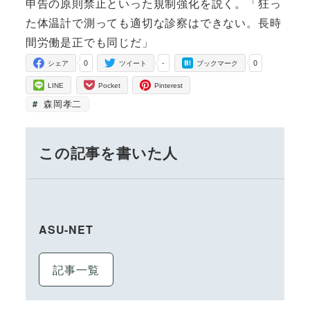
申告の原則禁止といった規制強化を説く。「狂っ
た体温計で測っても適切な診察はできない。長時
間労働是正でも同じだ」
0
-
0
シェア
ツイート
ブックマーク
LINE
Pocket
Pinterest
森岡孝二
この記事を書いた人
ASU-NET
記事一覧