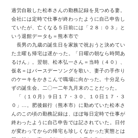
過労自殺した松本さんの勤務記録を見つめる妻。
会社には定時で仕事が終わったように自己申告し
ていたが、亡くなる５日前には「２８：０３」と
いう退館データも＝熊本市で
長男の九歳の誕生日を家族で祝おうと決めてい
た土曜も帰宅は遅かった。「日曜の朝なら時間あ
るけん」。翌朝、松本弘一さん＝当時（４０）、
仮名＝はバースデーソングを歌い、妻子の手作り
のケーキをかきこんで職場に向かった。十分足ら
ずの誕生会。二〇一二年九月末のことだった。
「（１０月）９日１７・３０、１０日１７・３
０」…。肥後銀行（熊本市）に勤めていた松本さ
んのこの頃の勤務記録は、ほぼ毎日定時で仕事が
終わったように自己申告では記されていた。日付
が変わってからの帰宅も珍しくなかった実態とは