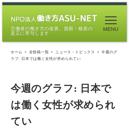
メ
イ
ン
労働者の働き方の改善、貧困・格差の
MENU
コ
是正に寄与します
ン
テ
ホーム
全投稿一覧
ニュース・トピックス
今週のグ
ン
ラフ: 日本では働く女性が求められてい
ツ
へ
移
今週のグラフ: 日本で
動
は働く女性が求められ
てい