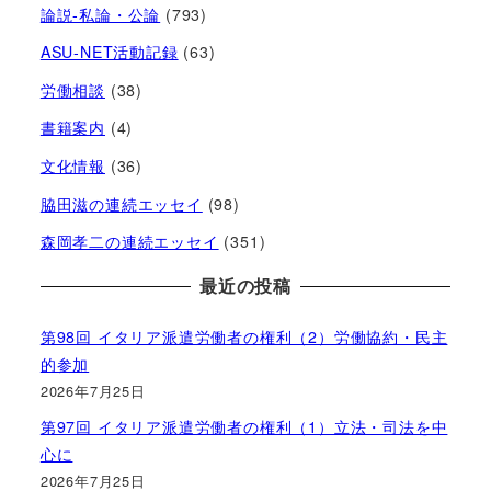
論説-私論・公論
(793)
ASU-NET活動記録
(63)
労働相談
(38)
書籍案内
(4)
文化情報
(36)
脇田滋の連続エッセイ
(98)
森岡孝二の連続エッセイ
(351)
最近の投稿
第98回 イタリア派遣労働者の権利（2）労働協約・民主
的参加
2026年7月25日
第97回 イタリア派遣労働者の権利（1）立法・司法を中
心に
2026年7月25日