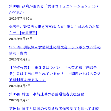
第96回 政府が進める「労使コミュニケーション」は何
が問題か
2026年7月16日
保護中: NPO法人働き方ASU-NET 第１４回総会のお知
らせ [会員限定]
2026年6月16日
2026年6月以降～労働関連の研究会・シンポジウム等の
情報・案内
2026年6月2日
【開催報告】 第３３回つどい 「公益通報（内部告
発）者は本当に守られているか？ ～問題だらけの公益
通報制度を考える～」
2026年4月5日
第95回 韓国・参与連帯の公益通報者支援活動
2026年3月23日
第94回 日本と韓国の公益通報者保護制度を調べて比較