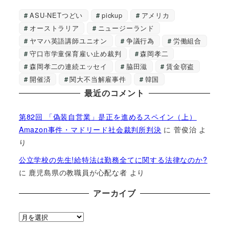
ASU-NETつどい
pickup
アメリカ
オーストラリア
ニュージーランド
ヤマハ英語講師ユニオン
争議行為
労働組合
守口市学童保育雇い止め裁判
森岡孝二
森岡孝二の連続エッセイ
脇田滋
賃金窃盗
開催済
関大不当解雇事件
韓国
最近のコメント
第82回 「偽装自営業」是正を進めるスペイン（上）
Amazon事件・マドリード社会裁判所判決
に
菅俊治
よ
り
公立学校の先生!給特法は勤務全てに関する法律なのか?
に
鹿児島県の教職員が心配な者
より
アーカイブ
ア
ー