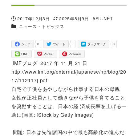
2017年12月3日
2025年8月9日
ASU-NET
投稿日
更新日
著
カテゴリー
ニュース・トピックス
者
0
-
0
シェア
ツイート
ブックマーク
LINE
Pocket
Pinterest
IMFブログ 2017 年 11 月 21 日
http://www.imf.org/external/japanese/np/blog/20
17/112117j.pdf
自宅で子供をあやしながら仕事する日本の母親
女性が正社員として働きながら子供を育てること
を奨励することは、日本の経 済成長率を上げる一
助に(写真: iStock by Getty Images)
問題: 日本は先進諸国の中で最も高齢化の進んだ