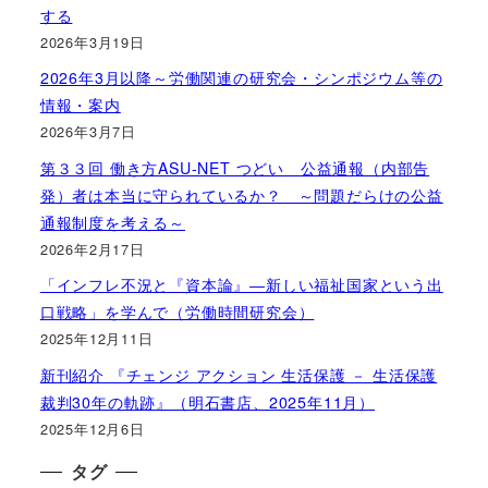
する
2026年3月19日
2026年3月以降～労働関連の研究会・シンポジウム等の
情報・案内
2026年3月7日
第３３回 働き方ASU-NET つどい 公益通報（内部告
発）者は本当に守られているか？ ～問題だらけの公益
通報制度を考える～
2026年2月17日
「インフレ不況と『資本論』―新しい福祉国家という出
口戦略」を学んで（労働時間研究会）
2025年12月11日
新刊紹介 『チェンジ アクション 生活保護 － 生活保護
裁判30年の軌跡』（明石書店、2025年11月）
2025年12月6日
タグ