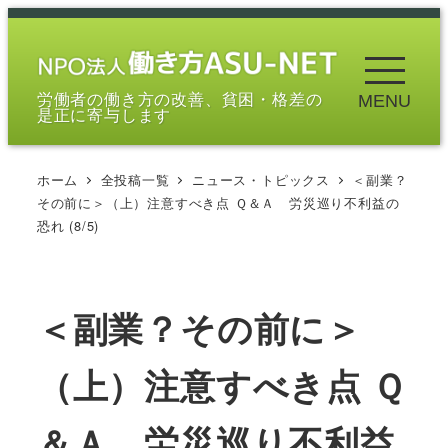
メ
イ
ン
労働者の働き方の改善、貧困・格差の
MENU
コ
是正に寄与します
ン
テ
ホーム
全投稿一覧
ニュース・トピックス
＜副業？
ン
その前に＞（上）注意すべき点 Ｑ＆Ａ 労災巡り不利益の
ツ
恐れ (8/5)
へ
移
動
＜副業？その前に＞
（上）注意すべき点 Ｑ
＆Ａ 労災巡り不利益