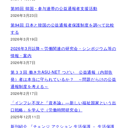
第95回 韓国・参与連帯の公益通報者支援活動
2026年3月23日
第94回 日本と韓国の公益通報者保護制度を調べて比較
する
2026年3月19日
2026年3月以降～労働関連の研究会・シンポジウム等の
情報・案内
2026年3月7日
第３３回 働き方ASU-NET つどい 公益通報（内部告
発）者は本当に守られているか？ ～問題だらけの公益
通報制度を考える～
2026年2月17日
「インフレ不況と『資本論』―新しい福祉国家という出
口戦略」を学んで（労働時間研究会）
2025年12月11日
新刊紹介 『チェンジ アクション 生活保護 － 生活保護