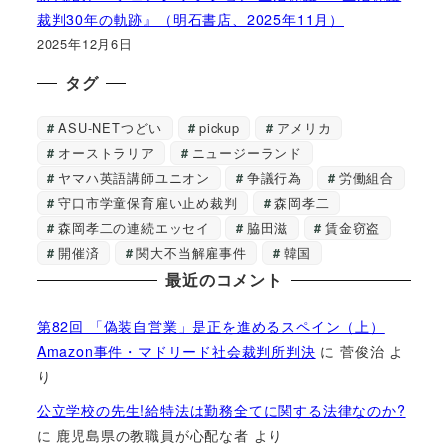
裁判30年の軌跡』（明石書店、2025年11月）
2025年12月6日
タグ
ASU-NETつどい
pickup
アメリカ
オーストラリア
ニュージーランド
ヤマハ英語講師ユニオン
争議行為
労働組合
守口市学童保育雇い止め裁判
森岡孝二
森岡孝二の連続エッセイ
脇田滋
賃金窃盗
開催済
関大不当解雇事件
韓国
最近のコメント
第82回 「偽装自営業」是正を進めるスペイン（上）
Amazon事件・マドリード社会裁判所判決
に
菅俊治
よ
り
公立学校の先生!給特法は勤務全てに関する法律なのか?
に
鹿児島県の教職員が心配な者
より