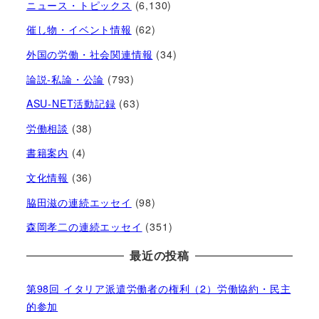
ニュース・トピックス
(6,130)
催し物・イベント情報
(62)
外国の労働・社会関連情報
(34)
論説-私論・公論
(793)
ASU-NET活動記録
(63)
労働相談
(38)
書籍案内
(4)
文化情報
(36)
脇田滋の連続エッセイ
(98)
森岡孝二の連続エッセイ
(351)
最近の投稿
第98回 イタリア派遣労働者の権利（2）労働協約・民主
的参加