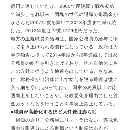
億円に達していたが、2000年度決算で戦後初め
て減少、それ以来、団塊の世代の退職で退職金が
かさんだ2007年度を除いて2013年度まで減り続
けた。2013年度は22兆1779億円だった。
地方の正規職員の給与は、国家公務員の給与に準
じて引き上げられる慣行になっている。政府は人
事院勧告に従って2014年度から6年連続して国家
公務員の給与を引き上げており、地方自治体にも
この方針に従うよう通達を出している。ちなみ
に、総務省が自治体に出す給与を巡る通達は微に
入り細を穿(うが)っており、国家公務員以上の待
遇向上をしないことや、財政悪化を理由にした賃
金カットなどを行うことを事実上禁止している。
■職員が高齢化するほど人件費は膨らむ
周知の通り、公務員にリストラはない。懲戒免
職や分限処分による退職という制度はあるが、こ