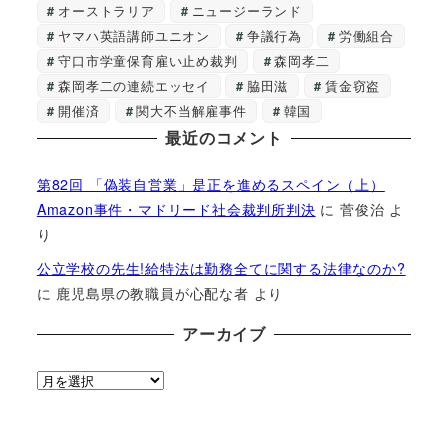
オーストラリア
ニュージーランド
ヤマハ英語講師ユニオン
争議行為
労働組合
守口市学童保育雇い止め裁判
森岡孝二
森岡孝二の連続エッセイ
脇田滋
賃金窃盗
開催済
関大不当解雇事件
韓国
最近のコメント
第82回 「偽装自営業」是正を進めるスペイン（上）
Amazon事件・マドリード社会裁判所判決
に
菅俊治
よ
り
公立学校の先生!給特法は勤務全てに関する法律なのか?
に
鹿児島県の教職員が心配な者
より
アーカイブ
ア
ー
カ