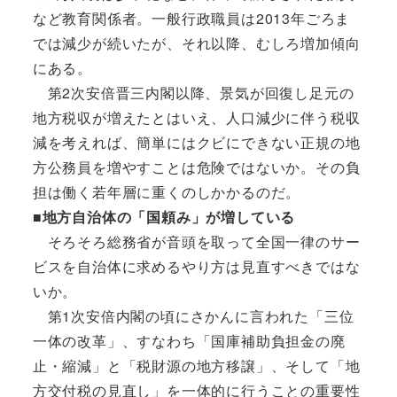
など教育関係者。一般行政職員は2013年ごろま
では減少が続いたが、それ以降、むしろ増加傾向
にある。
第2次安倍晋三内閣以降、景気が回復し足元の
地方税収が増えたとはいえ、人口減少に伴う税収
減を考えれば、簡単にはクビにできない正規の地
方公務員を増やすことは危険ではないか。その負
担は働く若年層に重くのしかかるのだ。
■地方自治体の「国頼み」が増している
そろそろ総務省が音頭を取って全国一律のサー
ビスを自治体に求めるやり方は見直すべきではな
いか。
第1次安倍内閣の頃にさかんに言われた「三位
一体の改革」、すなわち「国庫補助負担金の廃
止・縮減」と「税財源の地方移譲」、そして「地
方交付税の見直し」を一体的に行うことの重要性