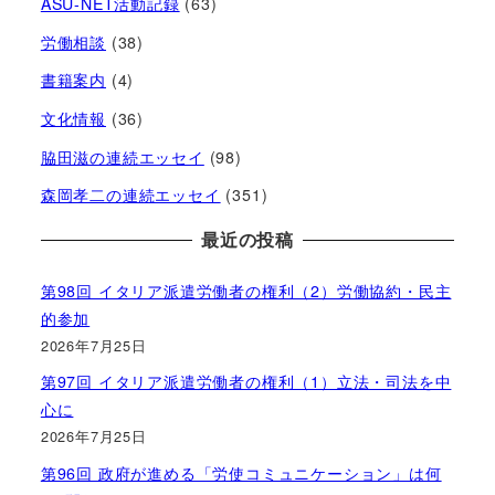
ASU-NET活動記録
(63)
労働相談
(38)
書籍案内
(4)
文化情報
(36)
脇田滋の連続エッセイ
(98)
森岡孝二の連続エッセイ
(351)
最近の投稿
第98回 イタリア派遣労働者の権利（2）労働協約・民主
的参加
2026年7月25日
第97回 イタリア派遣労働者の権利（1）立法・司法を中
心に
2026年7月25日
第96回 政府が進める「労使コミュニケーション」は何