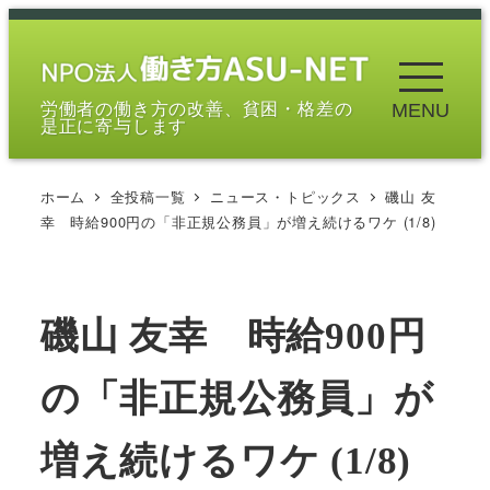
メ
イ
ン
労働者の働き方の改善、貧困・格差の
MENU
コ
是正に寄与します
ン
テ
ホーム
全投稿一覧
ニュース・トピックス
磯山 友
ン
幸 時給900円の「非正規公務員」が増え続けるワケ (1/8)
ツ
へ
移
磯山 友幸 時給900円
動
の「非正規公務員」が
増え続けるワケ (1/8)