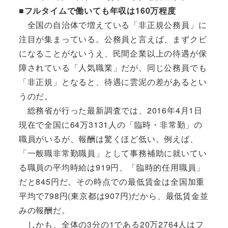
■フルタイムで働いても年収は160万程度
全国の自治体で増えている「非正規公務員」に
注目が集まっている。公務員と言えば、まずクビ
になることがないうえ、民間企業以上の待遇が保
障されている「人気職業」だが、同じ公務員でも
「非正規」となると、待遇に雲泥の差があるとい
うのだ。
総務省が行った最新調査では、2016年4月1日
現在で全国に64万3131人の「臨時・非常勤」の
職員がいるが、報酬は驚くほど低い。例えば、
「一般職非常勤職員」として事務補助に就いてい
る職員の平均時給は919円、「臨時的任用職員」
だと845円だ。その時点での最低賃金は全国加重
平均で798円(東京都は907円)だから、最低賃金並
みの報酬だ。
しかも、全体の3分の1である20万2764人はフ