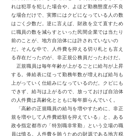
れは犯罪を犯した場合や、よほど勤務態度が不良
な場合だけで、実際にはクビになっている人の数
はごく少数だ。逆に言えば、財政を立て直すため
に職員の数を減らすといった民間企業では当たり
前のことが、地方自治体には許されていないの
だ。そんな中で、人件費を抑える切り札とも言え
る存在だったのが、非正規公務員だったわけだ。
正規職員は毎年年齢が上がるごとに給与が上昇
する。俸給表に従って勤務年数が増えれば給与も
上がっていく仕組みになっているのだ。クビにも
できず、給与は上がるので、放っておけば自治体
の人件費は高齢化とともに毎年膨らんでいく。
「高齢の正規職員の給与を増やすために、非正
規を増やして人件費総額を抑えている」と、ある
政令指定都市の「特別職非常勤」という立場の職
員は憤る。人件費を賄うための財源である地方税