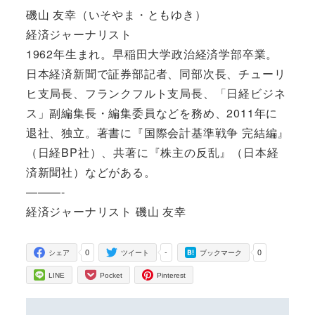
磯山 友幸（いそやま・ともゆき）
経済ジャーナリスト
1962年生まれ。早稲田大学政治経済学部卒業。
日本経済新聞で証券部記者、同部次長、チューリ
ヒ支局長、フランクフルト支局長、「日経ビジネ
ス」副編集長・編集委員などを務め、2011年に
退社、独立。著書に『国際会計基準戦争 完結編』
（日経BP社）、共著に『株主の反乱』（日本経
済新聞社）などがある。
———-
経済ジャーナリスト 磯山 友幸
0
-
0
シェア
ツイート
ブックマーク
LINE
Pocket
Pinterest