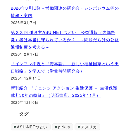
2026年3月以降～労働関連の研究会・シンポジウム等の
情報・案内
2026年3月7日
第３３回 働き方ASU-NET つどい 公益通報（内部告
発）者は本当に守られているか？ ～問題だらけの公益
通報制度を考える～
2026年2月17日
「インフレ不況と『資本論』―新しい福祉国家という出
口戦略」を学んで（労働時間研究会）
2025年12月11日
新刊紹介 『チェンジ アクション 生活保護 － 生活保護
裁判30年の軌跡』（明石書店、2025年11月）
2025年12月6日
タグ
ASU-NETつどい
pickup
アメリカ