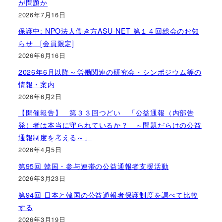
が問題か
2026年7月16日
保護中: NPO法人働き方ASU-NET 第１４回総会のお知
らせ [会員限定]
2026年6月16日
2026年6月以降～労働関連の研究会・シンポジウム等の
情報・案内
2026年6月2日
【開催報告】 第３３回つどい 「公益通報（内部告
発）者は本当に守られているか？ ～問題だらけの公益
通報制度を考える～」
2026年4月5日
第95回 韓国・参与連帯の公益通報者支援活動
2026年3月23日
第94回 日本と韓国の公益通報者保護制度を調べて比較
する
2026年3月19日