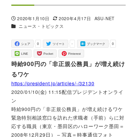
2020年1月10日
2020年4月17日
ASU-NET
投稿日
更新日
著
カテゴリー
ニュース・トピックス
者
0
-
0
シェア
ツイート
ブックマーク
LINE
Pocket
Pinterest
時給900円の「非正規公務員」が増え続け
るワケ
https://president.jp/articles/-/32130
2020/01/10(金) 11:15配信プレジデントオンライ
ン
時給900円の「非正規公務員」が増え続けるワケ
緊急特別相談窓口を訪れた求職者（手前）らに対
応する職員（東京・墨田区のハローワーク墨田＝
2008年12月29日） – 写真＝時事通信フォト