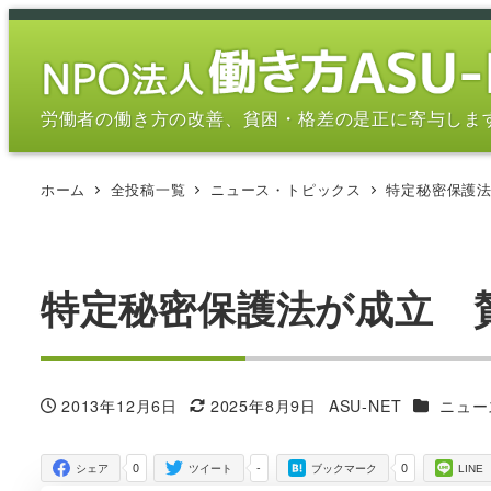
メ
イ
ン
コ
労働者の働き方の改善、貧困・格差の是正に寄与しま
ン
テ
ホーム
全投稿一覧
ニュース・トピックス
特定秘密保護
ン
ツ
へ
移
特定秘密保護法が成立 
動
カテゴリ
2013年12月6日
2025年8月9日
ASU-NET
ニュー
投稿日
更新日
著
者
0
-
0
シェア
ツイート
ブックマーク
LINE