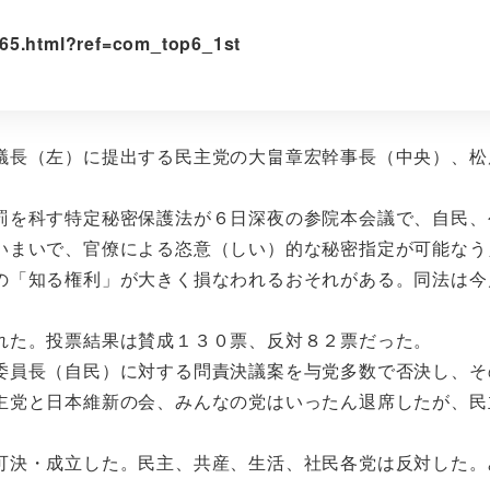
265.html?ref=com_top6_1st
議長（左）に提出する民主党の大畠章宏幹事長（中央）、松
を科す特定秘密保護法が６日深夜の参院本会議で、自民、
いまいで、官僚による恣意（しい）的な秘密指定が可能なう
の「知る権利」が大きく損なわれるおそれがある。同法は今
れた。投票結果は賛成１３０票、反対８２票だった。
員長（自民）に対する問責決議案を与党多数で否決し、そ
主党と日本維新の会、みんなの党はいったん退席したが、民
決・成立した。民主、共産、生活、社民各党は反対した。