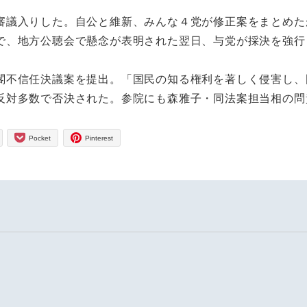
議入りした。自公と維新、みんな４党が修正案をまとめた
で、地方公聴会で懸念が表明された翌日、与党が採決を強行
不信任決議案を提出。「国民の知る権利を著しく侵害し、
反対多数で否決された。参院にも森雅子・同法案担当相の問
Pocket
Pinterest