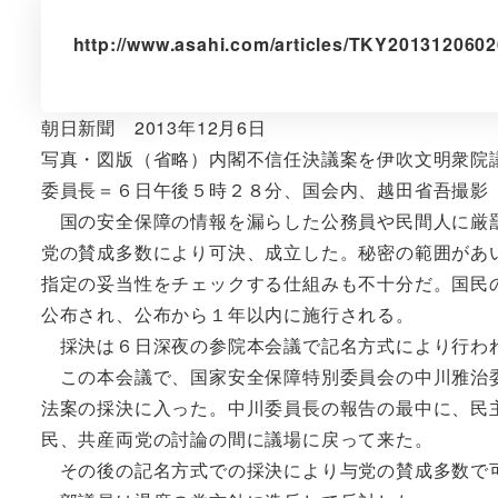
http://www.asahi.com/articles/TKY201312060
朝日新聞 2013年12月6日
写真・図版（省略）内閣不信任決議案を伊吹文明衆院
委員長＝６日午後５時２８分、国会内、越田省吾撮影
国の安全保障の情報を漏らした公務員や民間人に厳罰
党の賛成多数により可決、成立した。秘密の範囲があ
指定の妥当性をチェックする仕組みも不十分だ。国民
公布され、公布から１年以内に施行される。
採決は６日深夜の参院本会議で記名方式により行わ
この本会議で、国家安全保障特別委員会の中川雅治委
法案の採決に入った。中川委員長の報告の最中に、民
民、共産両党の討論の間に議場に戻って来た。
その後の記名方式での採決により与党の賛成多数で可