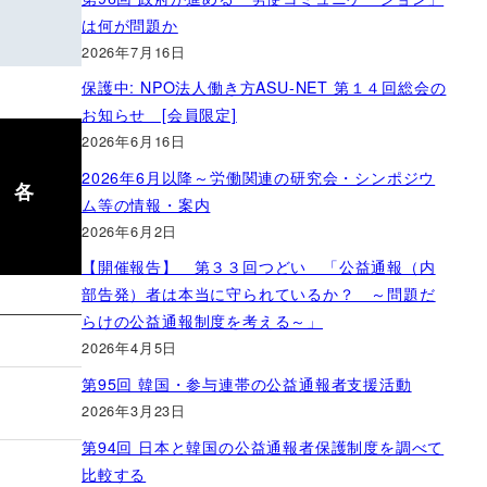
は何が問題か
2026年7月16日
保護中: NPO法人働き方ASU-NET 第１４回総会の
お知らせ [会員限定]
2026年6月16日
2026年6月以降～労働関連の研究会・シンポジウ
 各
ム等の情報・案内
2026年6月2日
【開催報告】 第３３回つどい 「公益通報（内
部告発）者は本当に守られているか？ ～問題だ
らけの公益通報制度を考える～」
2026年4月5日
第95回 韓国・参与連帯の公益通報者支援活動
2026年3月23日
第94回 日本と韓国の公益通報者保護制度を調べて
比較する