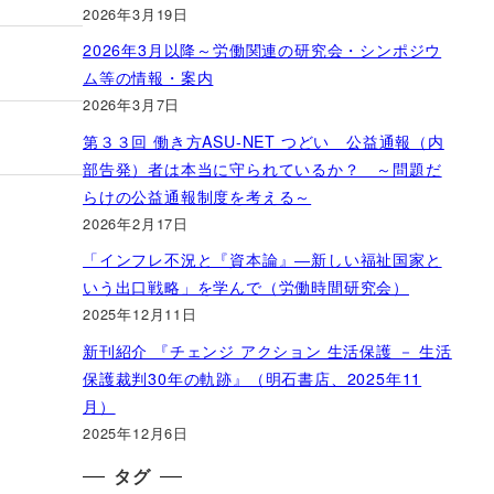
2026年3月19日
2026年3月以降～労働関連の研究会・シンポジウ
ム等の情報・案内
2026年3月7日
第３３回 働き方ASU-NET つどい 公益通報（内
部告発）者は本当に守られているか？ ～問題だ
らけの公益通報制度を考える～
2026年2月17日
「インフレ不況と『資本論』―新しい福祉国家と
いう出口戦略」を学んで（労働時間研究会）
2025年12月11日
新刊紹介 『チェンジ アクション 生活保護 － 生活
保護裁判30年の軌跡』（明石書店、2025年11
月）
2025年12月6日
タグ