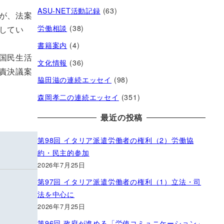
ASU-NET活動記録
(63)
が、法案
労働相談
(38)
してい
書籍案内
(4)
国民生活
文化情報
(36)
責決議案
脇田滋の連続エッセイ
(98)
森岡孝二の連続エッセイ
(351)
最近の投稿
第98回 イタリア派遣労働者の権利（2）労働協
約・民主的参加
2026年7月25日
第97回 イタリア派遣労働者の権利（1）立法・司
法を中心に
2026年7月25日
第96回 政府が進める「労使コミュニケーション」