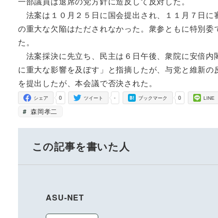
一部議員は退席の党方針に造反して反対した。
法案は１０月２５日に国会提出され、１１月７日に審
の重大な欠陥はただされなかった。衆参ともに特別委
た。
法案採決に先立ち、民主は６日午後、衆院に安倍内閣
に重大な影響を及ぼす」と指摘したが、与党と維新の
を提出したが、本会議で否決された。
0
-
0
シェア
ツイート
ブックマーク
LINE
森岡孝二
この記事を書いた人
ASU-NET