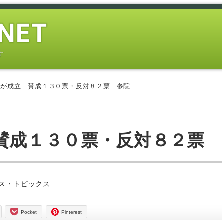
す
法が成立 賛成１３０票・反対８２票 参院
賛成１３０票・反対８２票
ー
ス・トピックス
Pocket
Pinterest