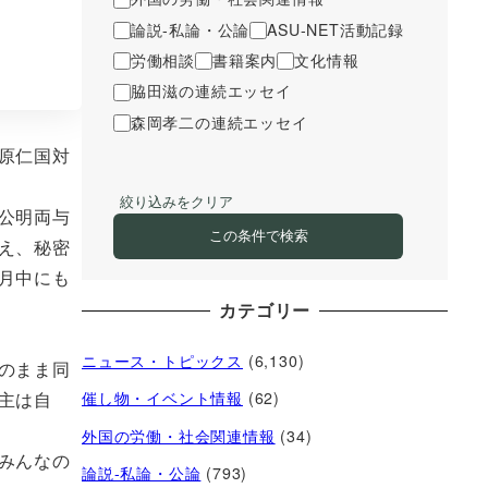
論説-私論・公論
ASU-NET活動記録
労働相談
書籍案内
文化情報
脇田滋の連続エッセイ
森岡孝二の連続エッセイ
原仁国対
絞り込みをクリア
公明両与
この条件で検索
え、秘密
月中にも
カテゴリー
ニュース・トピックス
(6,130)
のまま同
主は自
催し物・イベント情報
(62)
外国の労働・社会関連情報
(34)
みんなの
論説-私論・公論
(793)