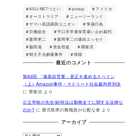
ASU-NETつどい
pickup
アメリカ
オーストラリア
ニュージーランド
ヤマハ英語講師ユニオン
争議行為
労働組合
守口市学童保育雇い止め裁判
森岡孝二
森岡孝二の連続エッセイ
脇田滋
賃金窃盗
開催済
関大不当解雇事件
韓国
最近のコメント
第82回 「偽装自営業」是正を進めるスペイン
（上）Amazon事件・マドリード社会裁判所判決
に
菅俊治
より
公立学校の先生!給特法は勤務全てに関する法律な
のか?
に
鹿児島県の教職員が心配な者
より
アーカイブ
ア