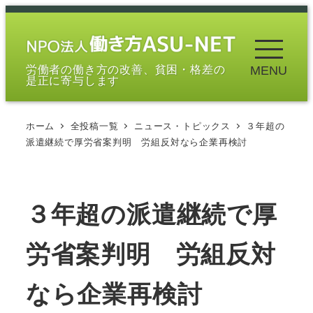
メ
イ
ン
労働者の働き方の改善、貧困・格差の
MENU
コ
是正に寄与します
ン
テ
ホーム
全投稿一覧
ニュース・トピックス
３年超の
ン
派遣継続で厚労省案判明 労組反対なら企業再検討
ツ
へ
移
３年超の派遣継続で厚
動
労省案判明 労組反対
なら企業再検討