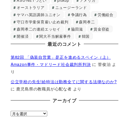
ASU-NETつどい
pickup
アメリカ
オーストラリア
ニュージーランド
ヤマハ英語講師ユニオン
争議行為
労働組合
守口市学童保育雇い止め裁判
森岡孝二
森岡孝二の連続エッセイ
脇田滋
賃金窃盗
開催済
関大不当解雇事件
韓国
最近のコメント
第82回 「偽装自営業」是正を進めるスペイン（上）
Amazon事件・マドリード社会裁判所判決
に
菅俊治
よ
り
公立学校の先生!給特法は勤務全てに関する法律なのか?
に
鹿児島県の教職員が心配な者
より
アーカイブ
ア
ー
カ