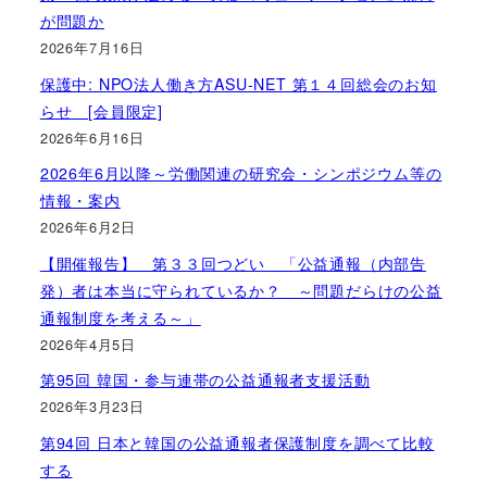
が問題か
2026年7月16日
保護中: NPO法人働き方ASU-NET 第１４回総会のお知
らせ [会員限定]
2026年6月16日
2026年6月以降～労働関連の研究会・シンポジウム等の
情報・案内
2026年6月2日
【開催報告】 第３３回つどい 「公益通報（内部告
発）者は本当に守られているか？ ～問題だらけの公益
通報制度を考える～」
2026年4月5日
第95回 韓国・参与連帯の公益通報者支援活動
2026年3月23日
第94回 日本と韓国の公益通報者保護制度を調べて比較
する