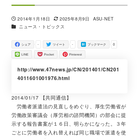
2014年1月18日
2025年8月9日
ASU-NET
投稿日
更新日
著
カテゴリー
ニュース・トピックス
者
-
-
0
シェア
ツイート
ブックマーク
LINE
Pocket
Pinterest
http://www.47news.jp/CN/201401/CN201
4011601001976.html
2014/01/17 【共同通信】
労働者派遣法の見直しをめぐり、厚生労働省が
労働政策審議会（厚労相の諮問機関）の部会に提
示する報告書案が１６日、明らかになった。３年
ごとに労働者を入れ替えれば同じ職場で派遣を使