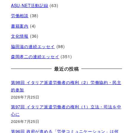
ASU-NET活動記録
(63)
労働相談
(38)
書籍案内
(4)
文化情報
(36)
脇田滋の連続エッセイ
(98)
森岡孝二の連続エッセイ
(351)
最近の投稿
第98回 イタリア派遣労働者の権利（2）労働協約・民主
的参加
2026年7月25日
第97回 イタリア派遣労働者の権利（1）立法・司法を中
心に
2026年7月25日
第96回 政府が進める「労使コミュニケーション」は何