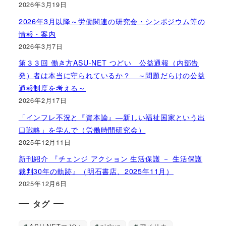
2026年3月19日
2026年3月以降～労働関連の研究会・シンポジウム等の
情報・案内
2026年3月7日
第３３回 働き方ASU-NET つどい 公益通報（内部告
発）者は本当に守られているか？ ～問題だらけの公益
通報制度を考える～
2026年2月17日
「インフレ不況と『資本論』―新しい福祉国家という出
口戦略」を学んで（労働時間研究会）
2025年12月11日
新刊紹介 『チェンジ アクション 生活保護 － 生活保護
裁判30年の軌跡』（明石書店、2025年11月）
2025年12月6日
タグ