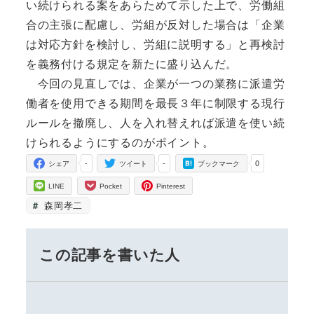
い続けられる案をあらためて示した上で、労働組
合の主張に配慮し、労組が反対した場合は「企業
は対応方針を検討し、労組に説明する」と再検討
を義務付ける規定を新たに盛り込んだ。
今回の見直しでは、企業が一つの業務に派遣労
働者を使用できる期間を最長３年に制限する現行
ルールを撤廃し、人を入れ替えれば派遣を使い続
けられるようにするのがポイント。
-
-
0
シェア
ツイート
ブックマーク
LINE
Pocket
Pinterest
森岡孝二
この記事を書いた人