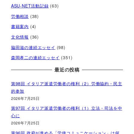
ASU-NET活動記録
(63)
労働相談
(38)
書籍案内
(4)
文化情報
(36)
脇田滋の連続エッセイ
(98)
森岡孝二の連続エッセイ
(351)
最近の投稿
第98回 イタリア派遣労働者の権利（2）労働協約・民主
的参加
2026年7月25日
第97回 イタリア派遣労働者の権利（1）立法・司法を中
心に
2026年7月25日
第96回 政府が進める「労使コミュニケーション」は何