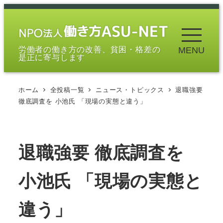
メ
イ
ン
労働者の働き方の改善、貧困・格差の
MENU
コ
是正に寄与します
ン
テ
ホーム
全投稿一覧
ニュース・トピックス
退職強要
ン
徹底調査を 小池氏 「現場の実態と違う」
ツ
へ
移
退職強要 徹底調査を
動
小池氏 「現場の実態と
違う」