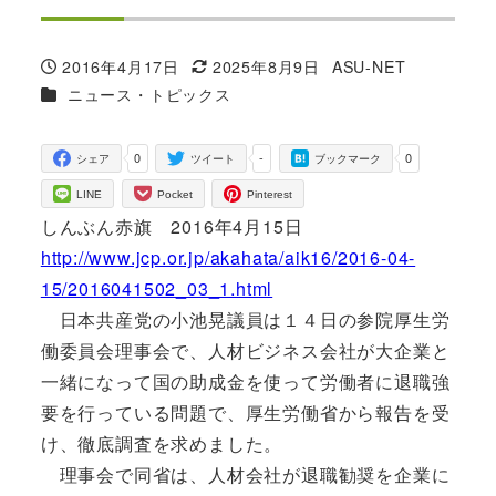
2016年4月17日
2025年8月9日
ASU-NET
投稿日
更新日
著
カテゴリー
ニュース・トピックス
者
0
-
0
シェア
ツイート
ブックマーク
LINE
Pocket
Pinterest
しんぶん赤旗 2016年4月15日
http://www.jcp.or.jp/akahata/aik16/2016-04-
15/2016041502_03_1.html
日本共産党の小池晃議員は１４日の参院厚生労
働委員会理事会で、人材ビジネス会社が大企業と
一緒になって国の助成金を使って労働者に退職強
要を行っている問題で、厚生労働省から報告を受
け、徹底調査を求めました。
理事会で同省は、人材会社が退職勧奨を企業に