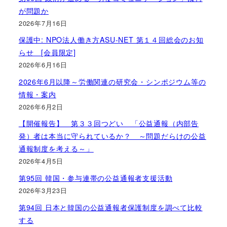
が問題か
2026年7月16日
保護中: NPO法人働き方ASU-NET 第１４回総会のお知
らせ [会員限定]
2026年6月16日
2026年6月以降～労働関連の研究会・シンポジウム等の
情報・案内
2026年6月2日
【開催報告】 第３３回つどい 「公益通報（内部告
発）者は本当に守られているか？ ～問題だらけの公益
通報制度を考える～」
2026年4月5日
第95回 韓国・参与連帯の公益通報者支援活動
2026年3月23日
第94回 日本と韓国の公益通報者保護制度を調べて比較
する