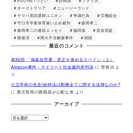
ASU-NETつどい
pickup
アメリカ
オーストラリア
ニュージーランド
ヤマハ英語講師ユニオン
争議行為
労働組合
守口市学童保育雇い止め裁判
森岡孝二
森岡孝二の連続エッセイ
脇田滋
賃金窃盗
開催済
関大不当解雇事件
韓国
最近のコメント
第82回 「偽装自営業」是正を進めるスペイン（上）
Amazon事件・マドリード社会裁判所判決
に
菅俊治
よ
り
公立学校の先生!給特法は勤務全てに関する法律なのか?
に
鹿児島県の教職員が心配な者
より
アーカイブ
ア
ー
カ