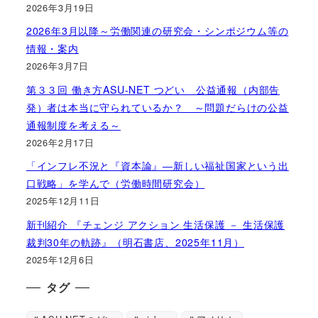
2026年3月19日
2026年3月以降～労働関連の研究会・シンポジウム等の
情報・案内
2026年3月7日
第３３回 働き方ASU-NET つどい 公益通報（内部告
発）者は本当に守られているか？ ～問題だらけの公益
通報制度を考える～
2026年2月17日
「インフレ不況と『資本論』―新しい福祉国家という出
口戦略」を学んで（労働時間研究会）
2025年12月11日
新刊紹介 『チェンジ アクション 生活保護 － 生活保護
裁判30年の軌跡』（明石書店、2025年11月）
2025年12月6日
タグ