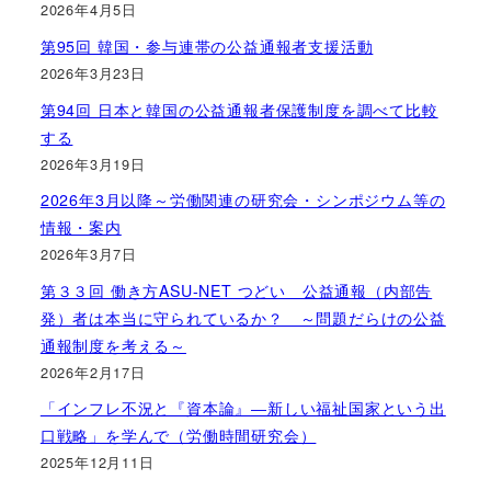
2026年4月5日
第95回 韓国・参与連帯の公益通報者支援活動
2026年3月23日
第94回 日本と韓国の公益通報者保護制度を調べて比較
する
2026年3月19日
2026年3月以降～労働関連の研究会・シンポジウム等の
情報・案内
2026年3月7日
第３３回 働き方ASU-NET つどい 公益通報（内部告
発）者は本当に守られているか？ ～問題だらけの公益
通報制度を考える～
2026年2月17日
「インフレ不況と『資本論』―新しい福祉国家という出
口戦略」を学んで（労働時間研究会）
2025年12月11日