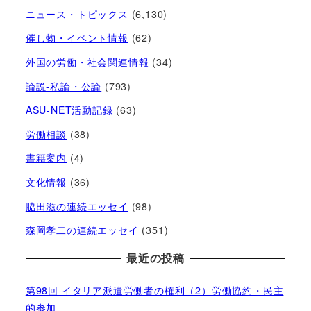
ニュース・トピックス
(6,130)
催し物・イベント情報
(62)
外国の労働・社会関連情報
(34)
論説-私論・公論
(793)
ASU-NET活動記録
(63)
労働相談
(38)
書籍案内
(4)
文化情報
(36)
脇田滋の連続エッセイ
(98)
森岡孝二の連続エッセイ
(351)
最近の投稿
第98回 イタリア派遣労働者の権利（2）労働協約・民主
的参加