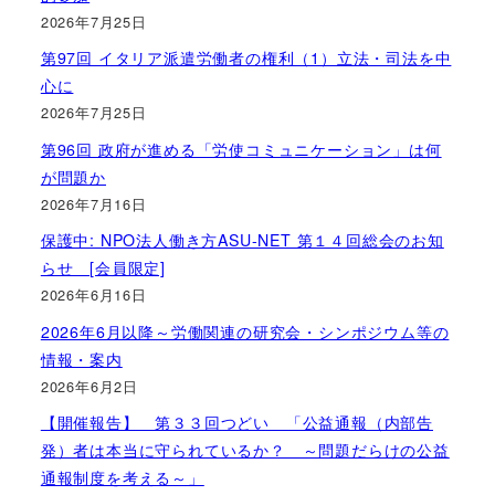
2026年7月25日
第97回 イタリア派遣労働者の権利（1）立法・司法を中
心に
2026年7月25日
第96回 政府が進める「労使コミュニケーション」は何
が問題か
2026年7月16日
保護中: NPO法人働き方ASU-NET 第１４回総会のお知
らせ [会員限定]
2026年6月16日
2026年6月以降～労働関連の研究会・シンポジウム等の
情報・案内
2026年6月2日
【開催報告】 第３３回つどい 「公益通報（内部告
発）者は本当に守られているか？ ～問題だらけの公益
通報制度を考える～」