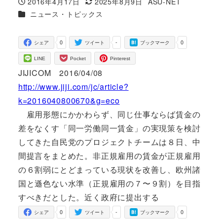
2016年4月17日
2025年8月9日
ASU-NET
投稿日
更新日
著
カテゴリー
ニュース・トピックス
者
0
-
0
シェア
ツイート
ブックマーク
LINE
Pocket
Pinterest
JIJICOM 2016/04/08
http://www.jiji.com/jc/article?
k=2016040800670&g=eco
雇用形態にかかわらず、同じ仕事ならば賃金の
差をなくす「同一労働同一賃金」の実現策を検討
してきた自民党のプロジェクトチームは８日、中
間提言をまとめた。非正規雇用の賃金が正規雇用
の６割弱にとどまっている現状を改善し、欧州諸
国と遜色ない水準（正規雇用の７〜９割）を目指
すべきだとした。近く政府に提出する
0
-
0
シェア
ツイート
ブックマーク