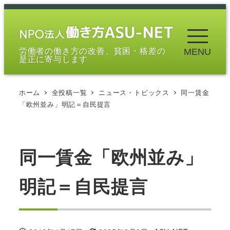
メ
イ
ン
労働者の働き方の改善、貧困・格差の
MENU
コ
是正に寄与します
ン
テ
ホーム
全投稿一覧
ニュース・トピックス
同一賃金
ン
「欧州並み」明記＝自民提言
ツ
へ
移
同一賃金「欧州並み」
動
明記＝自民提言