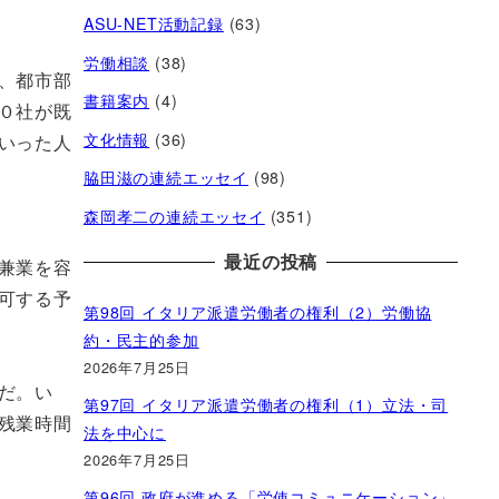
ASU-NET活動記録
(63)
労働相談
(38)
、都市部
書籍案内
(4)
０社が既
文化情報
(36)
いった人
脇田滋の連続エッセイ
(98)
森岡孝二の連続エッセイ
(351)
最近の投稿
兼業を容
可する予
第98回 イタリア派遣労働者の権利（2）労働協
約・民主的参加
2026年7月25日
だ。い
第97回 イタリア派遣労働者の権利（1）立法・司
残業時間
法を中心に
2026年7月25日
第96回 政府が進める「労使コミュニケーション」