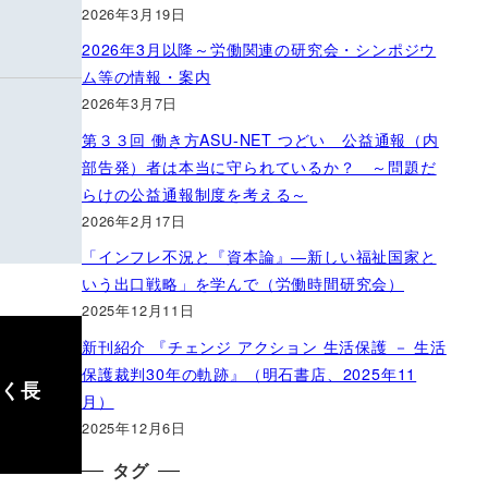
2026年3月19日
2026年3月以降～労働関連の研究会・シンポジウ
ム等の情報・案内
2026年3月7日
第３３回 働き方ASU-NET つどい 公益通報（内
部告発）者は本当に守られているか？ ～問題だ
らけの公益通報制度を考える～
2026年2月17日
「インフレ不況と『資本論』―新しい福祉国家と
いう出口戦略」を学んで（労働時間研究会）
2025年12月11日
新刊紹介 『チェンジ アクション 生活保護 － 生活
保護裁判30年の軌跡』（明石書店、2025年11
続く長
月）
2025年12月6日
タグ