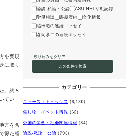
論説-私論・公論
ASU-NET活動記録
労働相談
書籍案内
文化情報
脇田滋の連続エッセイ
森岡孝二の連続エッセイ
方を実現
絞り込みをクリア
既に取り
この条件で検索
カテゴリー
た。約８
いてい
ニュース・トピックス
(6,130)
催し物・イベント情報
(62)
外国の労働・社会関連情報
(34)
地方を含
で得た経
論説-私論・公論
(793)