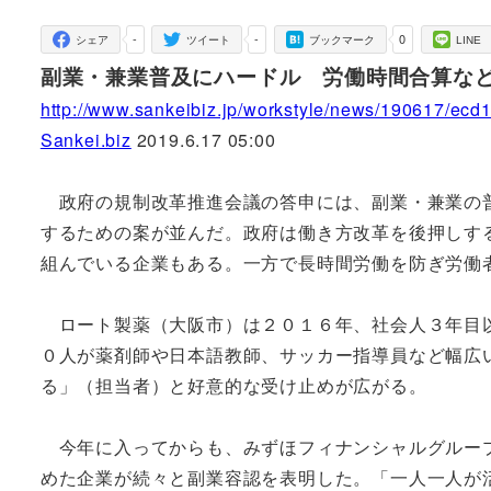
者
-
-
0
シェア
ツイート
ブックマーク
LINE
副業・兼業普及にハードル 労働時間合算な
http://www.sankeibiz.jp/workstyle/news/190617/ec
Sankei.biz
2019.6.17 05:00
政府の規制改革推進会議の答申には、副業・兼業の普
するための案が並んだ。政府は働き方改革を後押しす
組んでいる企業もある。一方で長時間労働を防ぎ労働
ロート製薬（大阪市）は２０１６年、社会人３年目以
０人が薬剤師や日本語教師、サッカー指導員など幅広
る」（担当者）と好意的な受け止めが広がる。
今年に入ってからも、みずほフィナンシャルグループ
めた企業が続々と副業容認を表明した。「一人一人が