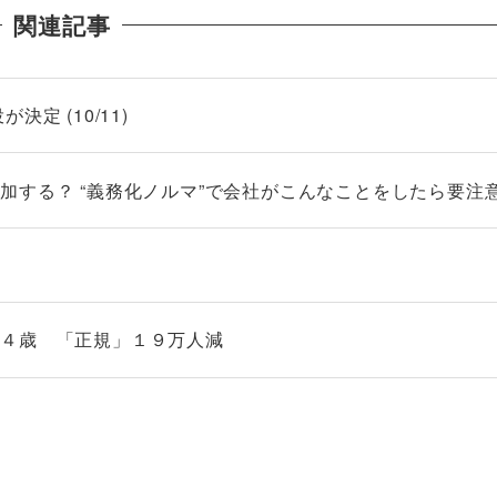
関連記事
定 (10/11)
する？ “義務化ノルマ”で会社がこんなことをしたら要注意！ 
３４歳 「正規」１９万人減