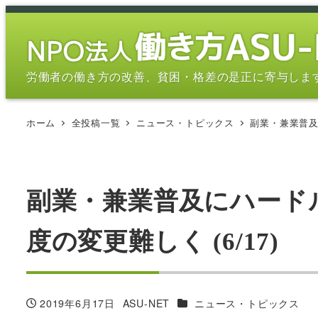
メ
イ
ン
コ
労働者の働き方の改善、貧困・格差の是正に寄与しま
ン
テ
ホーム
全投稿一覧
ニュース・トピックス
副業・兼業普及
ン
ツ
へ
移
副業・兼業普及にハード
動
度の変更難しく (6/17)
カテゴリー
2019年6月17日
ASU-NET
ニュース・トピックス
投稿日
著