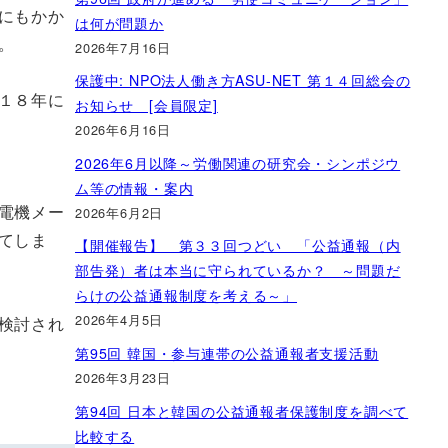
にもかか
は何が問題か
。
2026年7月16日
保護中: NPO法人働き方ASU-NET 第１４回総会の
１８年に
お知らせ [会員限定]
2026年6月16日
2026年6月以降～労働関連の研究会・シンポジウ
ム等の情報・案内
電機メー
2026年6月2日
てしま
【開催報告】 第３３回つどい 「公益通報（内
部告発）者は本当に守られているか？ ～問題だ
らけの公益通報制度を考える～」
2026年4月5日
検討され
第95回 韓国・参与連帯の公益通報者支援活動
2026年3月23日
第94回 日本と韓国の公益通報者保護制度を調べて
比較する