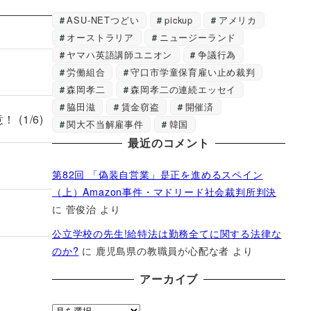
ASU-NETつどい
pickup
アメリカ
オーストラリア
ニュージーランド
ヤマハ英語講師ユニオン
争議行為
労働組合
守口市学童保育雇い止め裁判
森岡孝二
森岡孝二の連続エッセイ
脇田滋
賃金窃盗
開催済
(1/6)
関大不当解雇事件
韓国
最近のコメント
第82回 「偽装自営業」是正を進めるスペイン
（上）Amazon事件・マドリード社会裁判所判決
に
菅俊治
より
公立学校の先生!給特法は勤務全てに関する法律な
のか?
に
鹿児島県の教職員が心配な者
より
アーカイブ
ア