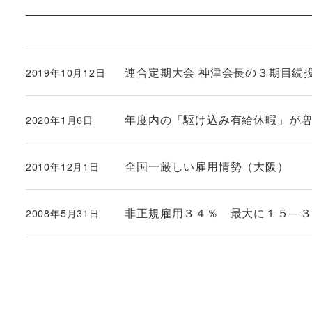
連合定期大会 神津会長の３期目続投が決
2019年10月12日
投稿日
年度内の「駆け込み有給休暇」が増加
2020年1月6日
投稿日
全国一厳しい雇用情勢（大阪）
2010年12月1日
投稿日
非正規雇用３４％ 最大に１５―
2008年5月31日
投稿日