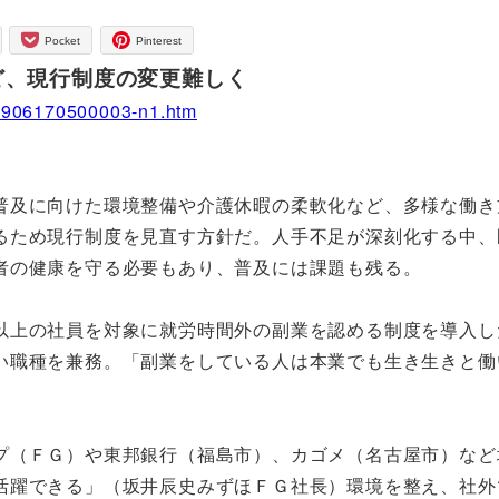
Pocket
Pinterest
ど、現行制度の変更難しく
d1906170500003-n1.htm
及に向けた環境整備や介護休暇の柔軟化など、多様な働き
るため現行制度を見直す方針だ。人手不足が深刻化する中、
者の健康を守る必要もあり、普及には課題も残る。
上の社員を対象に就労時間外の副業を認める制度を導入し
い職種を兼務。「副業をしている人は本業でも生き生きと働
（ＦＧ）や東邦銀行（福島市）、カゴメ（名古屋市）など
活躍できる」（坂井辰史みずほＦＧ社長）環境を整え、社外