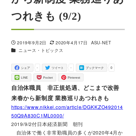
つれきも (9/2)
2019年9月2日
2020年4月17日
ASU-NET
投稿日
更新日
著
カテゴリー
ニュース・トピックス
者
-
-
0
シェア
ツイート
ブックマーク
LINE
Pocket
Pinterest
自治体職員 非正規処遇、どこまで改善
来春から新制度 業務巡りあつれきも
https://www.nikkei.com/article/DGKKZO492014
50Q9A830C1ML0000/
2019/9/2付日本経済新聞 朝刊
自治体で働く非常勤職員の多くが2020年4月か