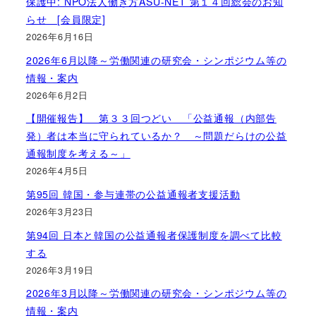
保護中: NPO法人働き方ASU-NET 第１４回総会のお知
らせ [会員限定]
2026年6月16日
2026年6月以降～労働関連の研究会・シンポジウム等の
情報・案内
2026年6月2日
【開催報告】 第３３回つどい 「公益通報（内部告
発）者は本当に守られているか？ ～問題だらけの公益
通報制度を考える～」
2026年4月5日
第95回 韓国・参与連帯の公益通報者支援活動
2026年3月23日
第94回 日本と韓国の公益通報者保護制度を調べて比較
する
2026年3月19日
2026年3月以降～労働関連の研究会・シンポジウム等の
情報・案内