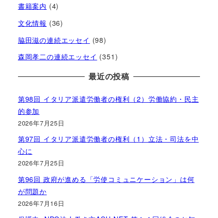
書籍案内
(4)
文化情報
(36)
脇田滋の連続エッセイ
(98)
森岡孝二の連続エッセイ
(351)
最近の投稿
第98回 イタリア派遣労働者の権利（2）労働協約・民主
的参加
2026年7月25日
第97回 イタリア派遣労働者の権利（1）立法・司法を中
心に
2026年7月25日
第96回 政府が進める「労使コミュニケーション」は何
が問題か
2026年7月16日