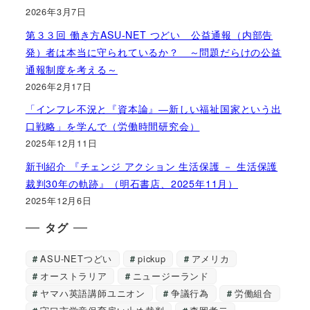
2026年3月7日
第３３回 働き方ASU-NET つどい 公益通報（内部告
発）者は本当に守られているか？ ～問題だらけの公益
通報制度を考える～
2026年2月17日
「インフレ不況と『資本論』―新しい福祉国家という出
口戦略」を学んで（労働時間研究会）
2025年12月11日
新刊紹介 『チェンジ アクション 生活保護 － 生活保護
裁判30年の軌跡』（明石書店、2025年11月）
2025年12月6日
タグ
ASU-NETつどい
pickup
アメリカ
オーストラリア
ニュージーランド
ヤマハ英語講師ユニオン
争議行為
労働組合