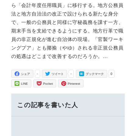
ら「会計年度任用職員」に移行する。地方公務員
法と地方自治法の改正で設けられる新たな身分
で、一般の公務員と同様に守秘義務を課す一方、
期末手当を支給できるようにする。地方行革で職
員の非正規化が進む自治体の現場。「官製ワーキ
ングプア」とも揶揄（やゆ）される非正規公務員
の処遇はどこまで改善するのだろうか。…
-
-
0
シェア
ツイート
ブックマーク
LINE
Pocket
Pinterest
この記事を書いた人