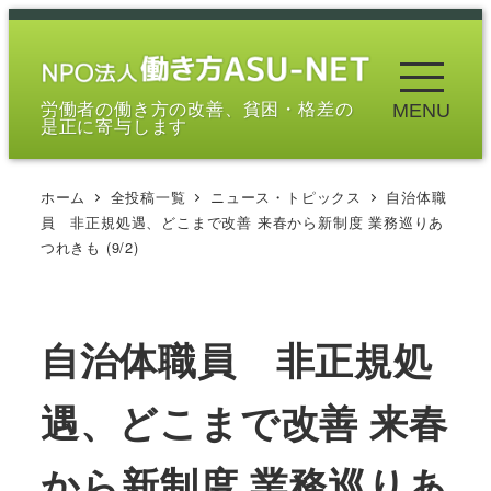
メ
イ
ン
労働者の働き方の改善、貧困・格差の
MENU
コ
是正に寄与します
ン
テ
ホーム
全投稿一覧
ニュース・トピックス
自治体職
ン
員 非正規処遇、どこまで改善 来春から新制度 業務巡りあ
ツ
つれきも (9/2)
へ
移
動
自治体職員 非正規処
遇、どこまで改善 来春
から新制度 業務巡りあ