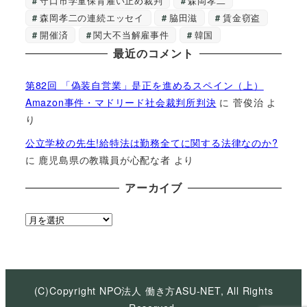
守口市学童保育雇い止め裁判
森岡孝二
森岡孝二の連続エッセイ
脇田滋
賃金窃盗
開催済
関大不当解雇事件
韓国
最近のコメント
第82回 「偽装自営業」是正を進めるスペイン（上）
Amazon事件・マドリード社会裁判所判決
に
菅俊治
よ
り
公立学校の先生!給特法は勤務全てに関する法律なのか?
に
鹿児島県の教職員が心配な者
より
アーカイブ
ア
ー
カ
イ
ブ
(C)Copyright NPO法人 働き方ASU-NET, All Rights