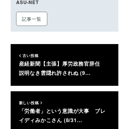
ASU-NET
記事一覧
古い投稿
産経新聞【主張】厚労政務官辞任
説明なき雲隠れ許されぬ (9…
新しい投稿
「労働者」という意識が大事 ブレ
イディみかこさん (8/31…