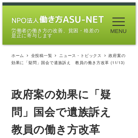
メ
イ
ン
労働者の働き方の改善、貧困・格差の
MENU
コ
是正に寄与します
ン
テ
ホーム
全投稿一覧
ニュース・トピックス
政府案の
ン
効果に「疑問」国会で遺族訴え 教員の働き方改革 (11/13)
ツ
へ
移
政府案の効果に「疑
動
問」国会で遺族訴え
教員の働き方改革