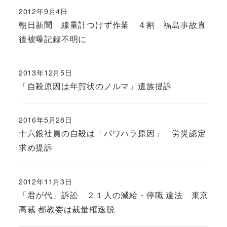
2012年9月4日
投稿日
朝日新聞 線量計つけず作業 ４割 福島事故直
後被曝記録不明に
2013年12月5日
投稿日
「自殺原因は年賀状のノルマ」遺族提訴
2016年5月28日
投稿日
十六銀社員の自殺は「パワハラ原因」 労災認定
求め提訴
2012年11月3日
投稿日
「君が代」訴訟 ２１人の減給・停職 違法 東京
高裁 都教委は裁量権逸脱