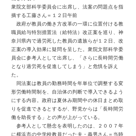
衆院文部科学委員会に出席し、法案の問題点を指
摘する工藤さん＝１２日午前
政府が教員の働き方改革の一環に位置付ける教
職員給与特別措置法（給特法）改正案を巡り、神
奈川県内で過労死した教員の遺族らが１２日、改
正案の導入効果に疑問を呈した。衆院文部科学委
員会に参考人として出席し、「さらに長時間労働
となり過労死を促進してしまう」と危惧を訴え
た。
同法案は教員の勤務時間を年単位で調整する変
形労働時間制を、自治体の判断で導入できるよう
にする内容。政府は夏休み期間中の休日まとめ取
りを促進できるとするが、野党からは「長時間労
働を助長する」との声が上がっている。
参考人として懸念を表明したのは、２００７年
に横浜市の中学校教員だった夫・義男さん＝当時