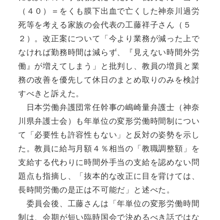
（４０）＝をくも膜下出血で亡くした神奈川過労
死等を考える家族の会代表の工藤祥子さん（５
２）。改正案について「今より業務が減った上で
なければ勤務時間は減らず、『見えない時間外労
働』が増えてしまう」と批判し、教員の増員と業
務の改善を優先して休日のまとめ取りのみを検討
すべきと訴えた。
日本労働弁護団常任幹事の嶋崎量弁護士（神奈
川県弁護士会）も年単位の変形労働時間制につい
て「必要性も許容性もない」と反対の姿勢を示し
た。教員に給与月額４％相当の「教職調整額」を
支給する代わりに時間外手当の支給を認めない問
題点も指摘し、「抜本的な改正に目を背けては、
長時間労働の是正は不可能だ」と述べた。
委員会後、工藤さんは「年単位の変形労働時間
制は、会期が短い臨時国会で決めるべき話ではな