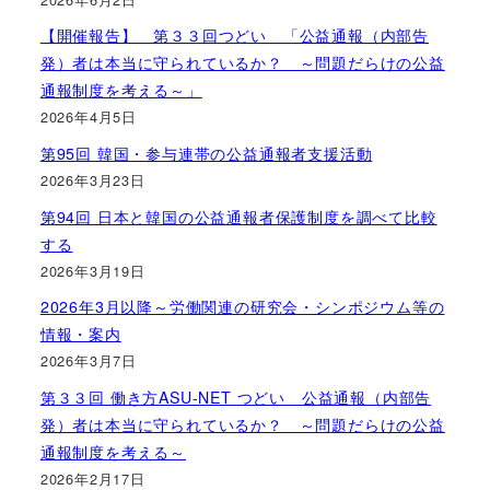
【開催報告】 第３３回つどい 「公益通報（内部告
発）者は本当に守られているか？ ～問題だらけの公益
通報制度を考える～」
2026年4月5日
第95回 韓国・参与連帯の公益通報者支援活動
2026年3月23日
第94回 日本と韓国の公益通報者保護制度を調べて比較
する
2026年3月19日
2026年3月以降～労働関連の研究会・シンポジウム等の
情報・案内
2026年3月7日
第３３回 働き方ASU-NET つどい 公益通報（内部告
発）者は本当に守られているか？ ～問題だらけの公益
通報制度を考える～
2026年2月17日