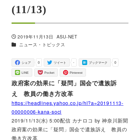
(11/13)
2019年11月13日
ASU-NET
投稿日
著
カテゴリー
ニュース・トピックス
者
0
-
0
シェア
ツイート
ブックマーク
LINE
Pocket
Pinterest
政府案の効果に「疑問」国会で遺族訴
え 教員の働き方改革
https://headlines.yahoo.co.jp/hl?a=20191113-
00000006-kana-soci
2019/11/13(水) 5:00配信 カナロコ by 神奈川新聞
政府案の効果に「疑問」国会で遺族訴え 教員の
働き方改革