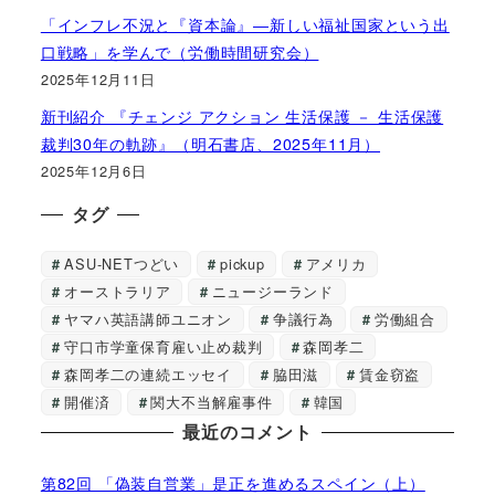
「インフレ不況と『資本論』―新しい福祉国家という出
口戦略」を学んで（労働時間研究会）
2025年12月11日
新刊紹介 『チェンジ アクション 生活保護 － 生活保護
裁判30年の軌跡』（明石書店、2025年11月）
2025年12月6日
タグ
ASU-NETつどい
pickup
アメリカ
オーストラリア
ニュージーランド
ヤマハ英語講師ユニオン
争議行為
労働組合
守口市学童保育雇い止め裁判
森岡孝二
森岡孝二の連続エッセイ
脇田滋
賃金窃盗
開催済
関大不当解雇事件
韓国
最近のコメント
第82回 「偽装自営業」是正を進めるスペイン（上）