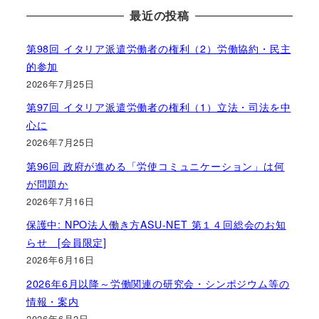
最近の投稿
第98回 イタリア派遣労働者の権利（2）労働協約・民主
的参加
2026年7月25日
第97回 イタリア派遣労働者の権利（1）立法・司法を中
心に
2026年7月25日
第96回 政府が進める「労使コミュニケーション」は何
が問題か
2026年7月16日
保護中: NPO法人働き方ASU-NET 第１４回総会のお知
らせ [会員限定]
2026年6月16日
2026年6月以降～労働関連の研究会・シンポジウム等の
情報・案内
2026年6月2日