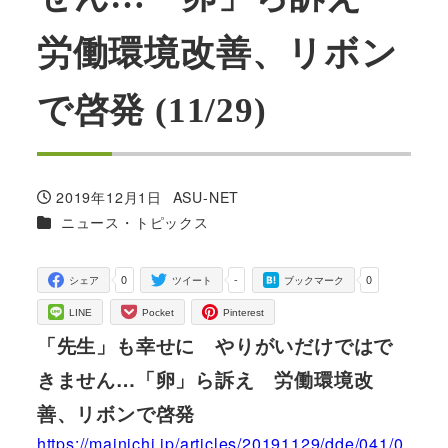
労働環境改善、リボン
で啓発 (11/29)
2019年12月1日
ASU-NET
投稿日
著
カテゴリー
ニュース・トピックス
者
0
-
0
シェア
ツイート
ブックマーク
LINE
Pocket
Pinterest
「先生」も幸せに やりがいだけではで
きません…「卵」ら訴え 労働環境改
善、リボンで啓発
https://mainichi.jp/articles/20191129/dde/041/0