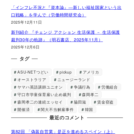
「インフレ不況と『資本論』―新しい福祉国家という出
口戦略」を学んで（労働時間研究会）
2025年12月11日
新刊紹介 『チェンジ アクション 生活保護 － 生活保護
裁判30年の軌跡』（明石書店、2025年11月）
2025年12月6日
タグ
ASU-NETつどい
pickup
アメリカ
オーストラリア
ニュージーランド
ヤマハ英語講師ユニオン
争議行為
労働組合
守口市学童保育雇い止め裁判
森岡孝二
森岡孝二の連続エッセイ
脇田滋
賃金窃盗
開催済
関大不当解雇事件
韓国
最近のコメント
第82回 「偽装自営業」是正を進めるスペイン（上）