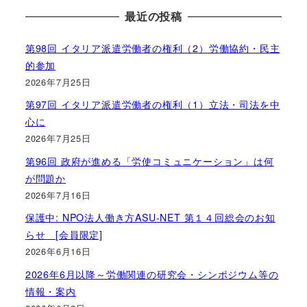
最近の投稿
第98回 イタリア派遣労働者の権利（2）労働協約・民主
的参加
2026年7月25日
第97回 イタリア派遣労働者の権利（1）立法・司法を中
心に
2026年7月25日
第96回 政府が進める「労使コミュニケーション」は何
が問題か
2026年7月16日
保護中: NPO法人働き方ASU-NET 第１４回総会のお知
らせ [会員限定]
2026年6月16日
2026年6月以降～労働関連の研究会・シンポジウム等の
情報・案内