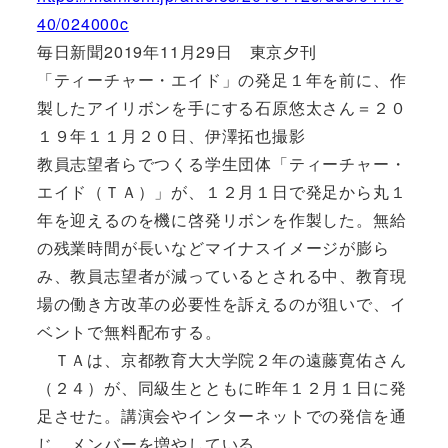
40/024000c
毎日新聞2019年11月29日 東京夕刊
「ティーチャー・エイド」の発足１年を前に、作
製したアイリボンを手にする石原悠太さん＝２０
１９年１１月２０日、伊澤拓也撮影
教員志望者らでつくる学生団体「ティーチャー・
エイド（ＴＡ）」が、１２月１日で発足から丸１
年を迎えるのを機に啓発リボンを作製した。無給
の残業時間が長いなどマイナスイメージが膨ら
み、教員志望者が減っているとされる中、教育現
場の働き方改革の必要性を訴えるのが狙いで、イ
ベントで無料配布する。
ＴＡは、京都教育大大学院２年の遠藤寛佑さん
（２４）が、同級生とともに昨年１２月１日に発
足させた。講演会やインターネットでの発信を通
じ、メンバーを増やしている。