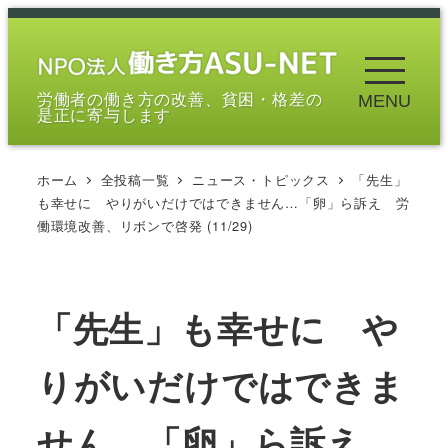
メ
イ
ン
労働者の働き方の改善、貧困・格差の
MENU
コ
是正に寄与します
ン
テ
ホーム
全投稿一覧
ニュース・トピックス
「先生」
ン
も幸せに やりがいだけではできません…「卵」ら訴え 労
ツ
働環境改善、リボンで啓発 (11/29)
へ
移
動
「先生」も幸せに や
りがいだけではできま
せん…「卵」ら訴え