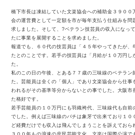
橋下市長は凍結していた文楽協会への補助金３９００
会の運営費として一定額を市が毎年支払う仕組みを問
求しました。そして、?ベテラン技芸員の収入になっ
たに事業を展開することを求めました。
報道でも、６０代の技芸員は「４５年やってきたが、
たとのことです。若手の技芸員は「月給が１０万円し
た。
私のこの日の午後、とある７７歳の三味線のベテラン
た。芸能員は全くの「個人」であり文楽協会から仕事
われるがその基準等分からないとの事でした。大阪市
た格好です。
若手芸能員の１０万円にも羽織袴代、三味線代も自前
でした。例えば三味線のバチは象牙で出来ており１０
ど経費だけでも収入は飛んでしまうことを訴えておら
３００年もの浪速の庶民芸能文化、文楽は国際公演で