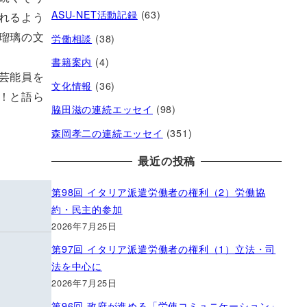
ASU-NET活動記録
(63)
れるよう
労働相談
(38)
瑠璃の文
書籍案内
(4)
芸能員を
文化情報
(36)
！と語ら
脇田滋の連続エッセイ
(98)
森岡孝二の連続エッセイ
(351)
最近の投稿
第98回 イタリア派遣労働者の権利（2）労働協
約・民主的参加
2026年7月25日
第97回 イタリア派遣労働者の権利（1）立法・司
法を中心に
2026年7月25日
第96回 政府が進める「労使コミュニケーション」