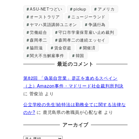
ASU-NETつどい
pickup
アメリカ
オーストラリア
ニュージーランド
ヤマハ英語講師ユニオン
争議行為
労働組合
守口市学童保育雇い止め裁判
森岡孝二
森岡孝二の連続エッセイ
脇田滋
賃金窃盗
開催済
関大不当解雇事件
韓国
最近のコメント
第82回 「偽装自営業」是正を進めるスペイン
（上）Amazon事件・マドリード社会裁判所判決
に
菅俊治
より
公立学校の先生!給特法は勤務全てに関する法律な
のか?
に
鹿児島県の教職員が心配な者
より
アーカイブ
ア