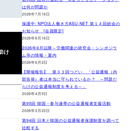
は何が問題か
2026年7月16日
保護中: NPO法人働き方ASU-NET 第１４回総会の
お知らせ [会員限定]
2026年6月16日
2026年6月以降～労働関連の研究会・シンポジウ
助け
ム等の情報・案内
2026年6月2日
【開催報告】 第３３回つどい 「公益通報（内
部告発）者は本当に守られているか？ ～問題だ
らけの公益通報制度を考える～」
2026年4月5日
第95回 韓国・参与連帯の公益通報者支援活動
2026年3月23日
第94回 日本と韓国の公益通報者保護制度を調べて
比較する