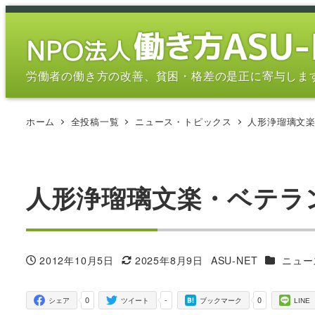
メ
イ
ン
コ
労働者の働き方の改善、貧困・格差の是正に寄与しま
ン
テ
ホーム
全投稿一覧
ニュース・トピックス
人形浄瑠璃文
ン
ツ
へ
移
人形浄瑠璃文楽・ベテラ
動
カテゴリ
2012年10月5日
2025年8月9日
ASU-NET
ニュー
投稿日
更新日
著
者
0
-
0
シェア
ツイート
ブックマーク
LINE