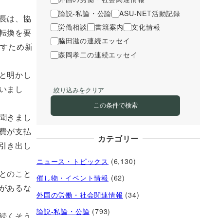
論説-私論・公論
ASU-NET活動記録
長は、協
労働相談
書籍案内
文化情報
転換を要
脇田滋の連続エッセイ
やすため新
森岡孝二の連続エッセイ
と明かし
いまし
絞り込みをクリア
この条件で検索
聞きまし
費が支払
カテゴリー
引き出し
ニュース・トピックス
(6,130)
とのこと
催し物・イベント情報
(62)
があるな
外国の労働・社会関連情報
(34)
論説-私論・公論
(793)
続くそう