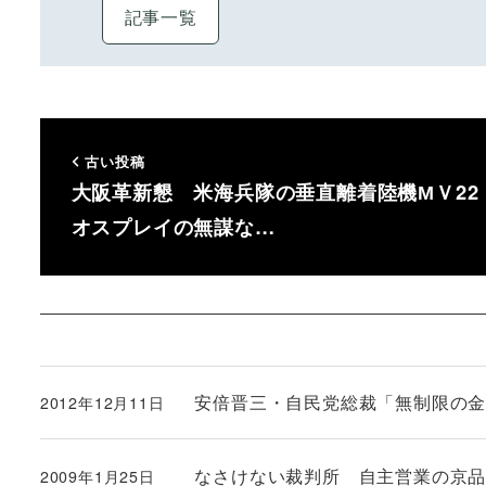
記事一覧
古い投稿
大阪革新懇 米海兵隊の垂直離着陸機МＶ22
オスプレイの無謀な…
安倍晋三・自民党総裁「無制限の
2012年12月11日
投稿日
なさけない裁判所 自主営業の京
2009年1月25日