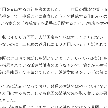
万円を支出する方針を決めました。 一昨日の懇談で橋下市
題視をして、事業ごとに審査したうえで助成する仕組みへの
ている協会の「養成費」を若手に分配すること。?観客を増
年収は４００万円弱。人間国宝も年収は大したことはない」
かないのに、三味線の道具代に１０万円かかる」と話されて
師匠のご自宅でお話しを聞いていました。いろいろお話しを
を指示されている派遣労働者のようなもので、協会から生活
長は芸能員と交渉気分でしたが、派遣労働者をテレビの前に
のために込みとなっており、普通の生活ではやっていけない
０万円はするもの、しかも数回の講演で先を取り替える必要
れました。
も高い評価を受けています。パリ公演などでは２ヶ月間ほど