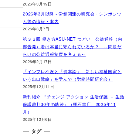
2026年3月19日
2026年3月以降～労働関連の研究会・シンポジウ
ム等の情報・案内
2026年3月7日
第３３回 働き方ASU-NET つどい 公益通報（内
部告発）者は本当に守られているか？ ～問題だ
らけの公益通報制度を考える～
2026年2月17日
「インフレ不況と『資本論』―新しい福祉国家と
いう出口戦略」を学んで（労働時間研究会）
2025年12月11日
新刊紹介 『チェンジ アクション 生活保護 － 生活
保護裁判30年の軌跡』（明石書店、2025年11
月）
2025年12月6日
タグ