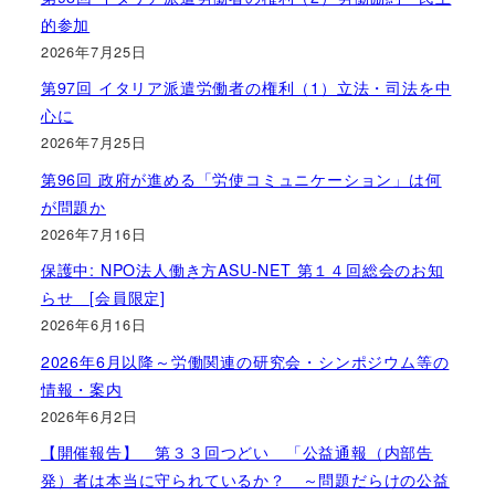
的参加
2026年7月25日
第97回 イタリア派遣労働者の権利（1）立法・司法を中
心に
2026年7月25日
第96回 政府が進める「労使コミュニケーション」は何
が問題か
2026年7月16日
保護中: NPO法人働き方ASU-NET 第１４回総会のお知
らせ [会員限定]
2026年6月16日
2026年6月以降～労働関連の研究会・シンポジウム等の
情報・案内
2026年6月2日
【開催報告】 第３３回つどい 「公益通報（内部告
発）者は本当に守られているか？ ～問題だらけの公益