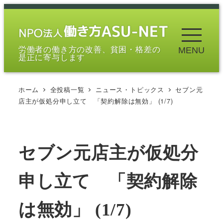
メ
イ
ン
労働者の働き方の改善、貧困・格差の
MENU
コ
是正に寄与します
ン
テ
ホーム
全投稿一覧
ニュース・トピックス
セブン元
ン
店主が仮処分申し立て 「契約解除は無効」 (1/7)
ツ
へ
移
セブン元店主が仮処分
動
申し立て 「契約解除
は無効」 (1/7)