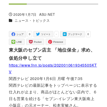
2020年1月7日
ASU-NET
投稿日
著
カテゴリー
ニュース・トピックス
者
0
-
0
シェア
ツイート
ブックマーク
LINE
Pocket
Pinterest
東大阪のセブン店主 「地位保全」求め、
仮処分申し立て
https://www.fnn.jp/posts/2020010619345505KT
V
関西テレビ 2020年1月6日 月曜 午後7:35
関西テレビの最新記事をトップページに表示する
仕入れが止まり、商品がほとんどない店内で、６
日も営業を続ける「セブン‐イレブン東大阪南上
小阪店」の元オーナー、松本実敏さん。