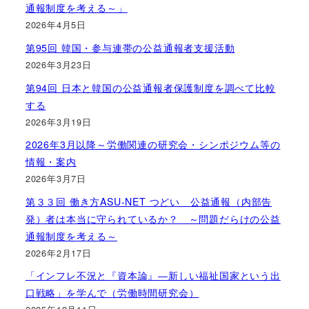
通報制度を考える～」
2026年4月5日
第95回 韓国・参与連帯の公益通報者支援活動
2026年3月23日
第94回 日本と韓国の公益通報者保護制度を調べて比較
する
2026年3月19日
2026年3月以降～労働関連の研究会・シンポジウム等の
情報・案内
2026年3月7日
第３３回 働き方ASU-NET つどい 公益通報（内部告
発）者は本当に守られているか？ ～問題だらけの公益
通報制度を考える～
2026年2月17日
「インフレ不況と『資本論』―新しい福祉国家という出
口戦略」を学んで（労働時間研究会）