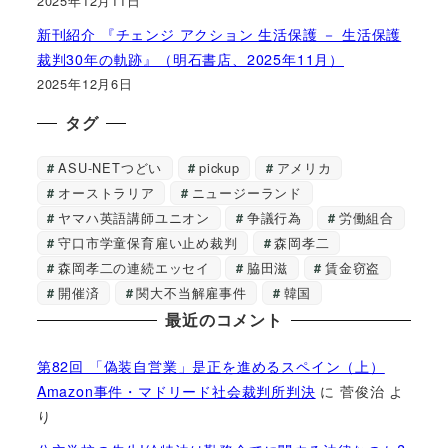
2025年12月11日
新刊紹介 『チェンジ アクション 生活保護 － 生活保護
裁判30年の軌跡』（明石書店、2025年11月）
2025年12月6日
タグ
ASU-NETつどい
pickup
アメリカ
オーストラリア
ニュージーランド
ヤマハ英語講師ユニオン
争議行為
労働組合
守口市学童保育雇い止め裁判
森岡孝二
森岡孝二の連続エッセイ
脇田滋
賃金窃盗
開催済
関大不当解雇事件
韓国
最近のコメント
第82回 「偽装自営業」是正を進めるスペイン（上）
Amazon事件・マドリード社会裁判所判決
に
菅俊治
よ
り