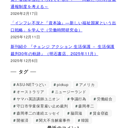
通報制度を考える～
2026年2月17日
「インフレ不況と『資本論』―新しい福祉国家という出
口戦略」を学んで（労働時間研究会）
2025年12月11日
新刊紹介 『チェンジ アクション 生活保護 － 生活保護
裁判30年の軌跡』（明石書店、2025年11月）
2025年12月6日
タグ
ASU-NETつどい
pickup
アメリカ
オーストラリア
ニュージーランド
ヤマハ英語講師ユニオン
争議行為
労働組合
守口市学童保育雇い止め裁判
森岡孝二
森岡孝二の連続エッセイ
脇田滋
賃金窃盗
開催済
関大不当解雇事件
韓国
最近のコメント