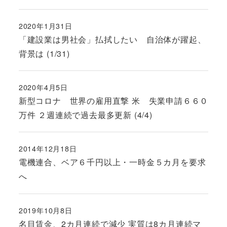
2020年1月31日
投稿日
「建設業は男社会」払拭したい 自治体が躍起、
背景は (1/31)
2020年4月5日
投稿日
新型コロナ 世界の雇用直撃 米 失業申請６６０
万件 ２週連続で過去最多更新 (4/4)
2014年12月18日
投稿日
電機連合、ベア６千円以上・一時金５カ月を要求
へ
2019年10月8日
投稿日
名目賃金、2カ月連続で減少 実質は8カ月連続マ