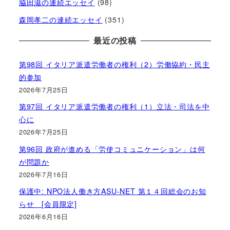
脇田滋の連続エッセイ
(98)
森岡孝二の連続エッセイ
(351)
最近の投稿
第98回 イタリア派遣労働者の権利（2）労働協約・民主
的参加
2026年7月25日
第97回 イタリア派遣労働者の権利（1）立法・司法を中
心に
2026年7月25日
第96回 政府が進める「労使コミュニケーション」は何
が問題か
2026年7月16日
保護中: NPO法人働き方ASU-NET 第１４回総会のお知
らせ [会員限定]
2026年6月16日