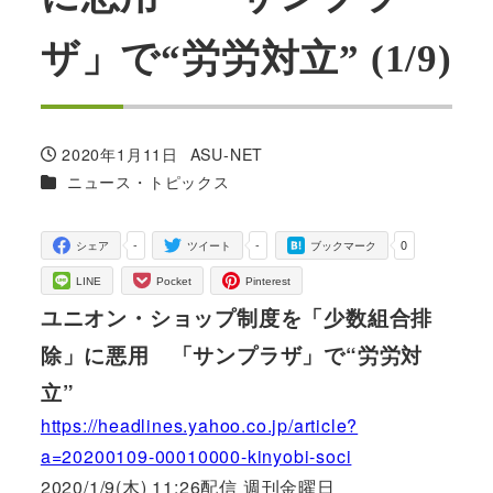
ザ」で“労労対立” (1/9)
2020年1月11日
ASU-NET
投稿日
著
カテゴリー
ニュース・トピックス
者
-
-
0
シェア
ツイート
ブックマーク
LINE
Pocket
Pinterest
ユニオン・ショップ制度を「少数組合排
除」に悪用 「サンプラザ」で“労労対
立”
https://headlines.yahoo.co.jp/article?
a=20200109-00010000-kinyobi-soci
2020/1/9(木) 11:26配信 週刊金曜日