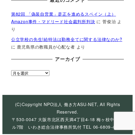
第82回 「偽装自営業」是正を進めるスペイン（上）
Amazon事件・マドリード社会裁判所判決
に
菅俊治
よ
り
公立学校の先生!給特法は勤務全てに関する法律なのか?
に
鹿児島県の教職員が心配な者
より
アーカイブ
ア
ー
カ
イ
ブ
(C)Copyright NPO法人 働き方ASU-NET, All Rights
Reserved.
〒530-0047 大阪市北区西天満4丁目4-18 梅ヶ枝中央ビ
ル7階 いわき総合法律事務所気付 TEL 06-6809-4926