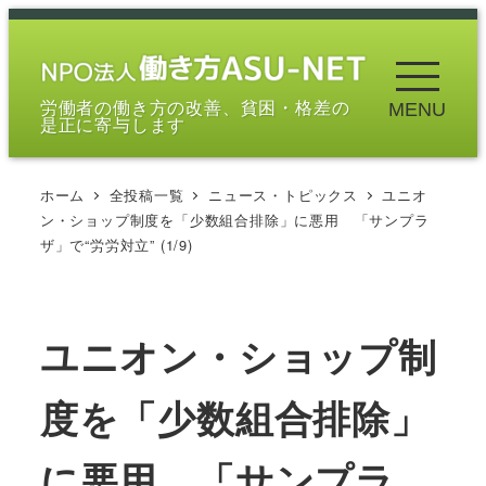
メ
イ
ン
労働者の働き方の改善、貧困・格差の
MENU
コ
是正に寄与します
ン
テ
ホーム
全投稿一覧
ニュース・トピックス
ユニオ
ン
ン・ショップ制度を「少数組合排除」に悪用 「サンプラ
ツ
ザ」で“労労対立” (1/9)
へ
移
動
ユニオン・ショップ制
度を「少数組合排除」
に悪用 「サンプラ