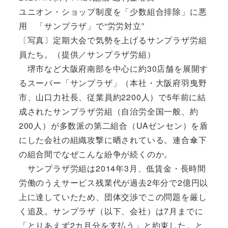
ユニオン・ショップ制度を「少数組合排除」に悪
用 「サンプラザ」で“労労対立”
〔写真〕定期大会で気勢を上げるサンプラザ労組
員たち。（提供／サンプラザ労組）
堺市など大阪府南部を中心に約30店舗を展開す
るスーパー「サンプラザ」（本社・大阪府羽曳野
市、山口力社長、従業員約2200人）で5年前に結
成されたサンプラザ労組（自治労全国一般、約
200人）が多数派の第二組合（UAゼンセン）を盾
にした会社の組織攻撃に晒されている。連合傘下
の組合間でなぜこんな紛争が続くのか。
サンプラザ労組は2014年3月、低賃金・長時間
労働のうえサービス残業代が過去2年分で2億円以
上に達していたため、団体交渉でこの問題を厳し
く追及。サンプラザ（以下、会社）は7月までに
「とりあえず2カ月分を支払う」と約束した。と