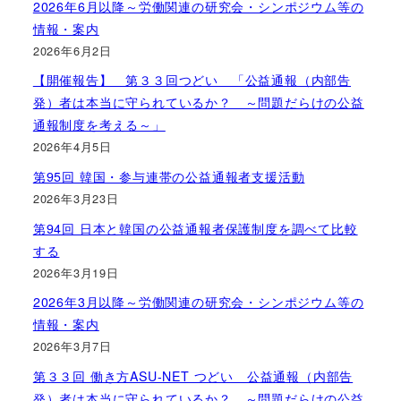
2026年6月以降～労働関連の研究会・シンポジウム等の
情報・案内
2026年6月2日
【開催報告】 第３３回つどい 「公益通報（内部告
発）者は本当に守られているか？ ～問題だらけの公益
通報制度を考える～」
2026年4月5日
第95回 韓国・参与連帯の公益通報者支援活動
2026年3月23日
第94回 日本と韓国の公益通報者保護制度を調べて比較
する
2026年3月19日
2026年3月以降～労働関連の研究会・シンポジウム等の
情報・案内
2026年3月7日
第３３回 働き方ASU-NET つどい 公益通報（内部告
発）者は本当に守られているか？ ～問題だらけの公益