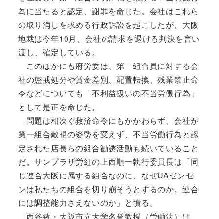
為に当たると認定、謝罪を命じた。会社はこれら
の取り消しを求める行政訴訟を起こしたが、大阪
地裁は今年10月、会社の請求を退ける判決を言い
渡し、確定している。
このほかにも府労委は、第一組合員に対する会
社の懲戒処分や賃金差別、配置転換、残業禁止命
令などについても「不利益扱いの不当労働行為」
として是正を命じた。
問題は相次ぐ救済命令にもかかわらず、会社が
第一組合敵視の姿勢を変えず、不当労働行為と認
定された店長らの組合勧誘活動も続いていること
だ。サンプラザ労組の上西順一執行委員長は「同
じ連合大阪に属する組合なのに、なぜUAゼンセ
ンは私たちの組合を切り崩そうとするのか。連合
には調整能力さえないのか」と憤る。
西谷敏・大阪市立大学名誉教授（労働法）は、