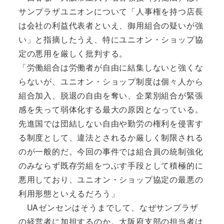
サンプラザユニオンについて「人事権を持つ店長
は会社の利益代表者といえ、御用組合の疑いが強
い」と指摘したうえ、特にユニオン・ショップ協
定の悪用を厳しく批判する。
「労働組合は労働者が自由に結集しないと強くな
らないが、ユニオン・ショップ制度は個々人から
組合加入、脱退の自由を奪い、企業別組合が緊張
感を失って弱体化する最大の原因となっている。
先進国では団結しない自由や勤労の権利を侵害す
る制度として、違法とされるか厳しく制限される
のが一般的だ。今回の事件では組合員の統制強化
のみならず既存労組をつぶす手段として積極的に
悪用しており、ユニオン・ショップ協定の最悪の
利用形態といえるだろう」
UAゼンセンはそうまでして、なぜサンプラザ
の経営者に加担するのか。大阪府支部の担当者は