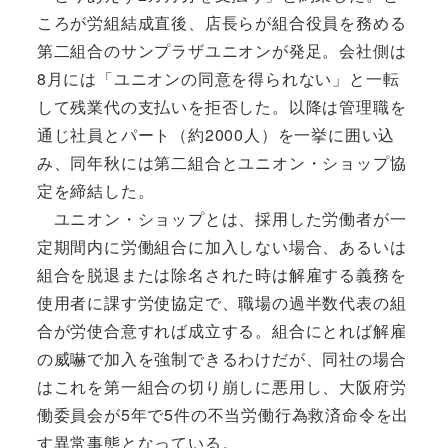
ころが労組結成直後、店長らが組合役員を務める
第二組合のサンプラザユニオンが発足。会社側は
8月には「ユニオンの同意を得られない」と一転
して残業代の支払いを拒否した。以降は管理職を
通じ社員とパート（約2000人）を一挙に囲い込
み、同年秋には第二組合とユニオン・ショップ協
定を締結した。
ユニオン・ショップとは、採用した労働者が一
定期間内に労働組合に加入しない場合、あるいは
組合を脱退または除名された時は解雇する義務を
使用者に課す労使協定で、職場の過半数代表の組
合が労使合意すれば成立する。組合にとれば解雇
の威嚇で加入を強制できるわけだが、同社の場合
はこれを第一組合の切り崩しに悪用し、大阪府労
働委員会が5年で5件の不当労働行為救済命令を出
す異常事態となっている。