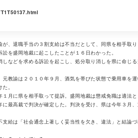
OYT1T50137.html
が、退職手当の３割支給は不当だとして、同県を相手取り
訴訟を盛岡地裁に起こしたことが１６日わかった。
しなどを求める訴訟を起こし、処分取り消しを県に命じる
元教諭は２０１０年９月、酒気を帯びた状態で乗用車を運
けた。
１月に県を相手取って提訴。盛岡地裁は懲戒免職は適法と
年に最高裁で判決が確定した。判決を受け、県は今年３月、
支給は「社会通念上著しく妥当性を欠き、違法」と結論づ