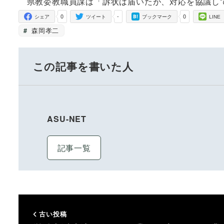
県教委教職員課は「訴状は届いたが、対応を協議し
0
-
0
シェア
ツイート
ブックマーク
LINE
森岡孝二
この記事を書いた人
ASU-NET
記事一覧
古い投稿