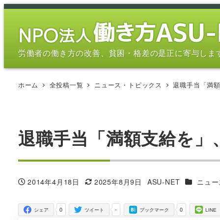
メ
イ
ン
コ
労働者の働き方の改善、貧困・格差の是正に寄与しま
ン
テ
ホーム
全投稿一覧
ニュース・トピックス
退職手当「満
ン
ツ
へ
移
退職手当「満額支給を」
動
カテゴリ
2014年4月18日
2025年8月9日
ASU-NET
ニュー
投稿日
更新日
著
者
0
-
0
シェア
ツイート
ブックマーク
LINE