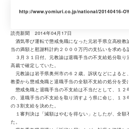
http://www.yomiuri.co.jp/national/20140416-
読売新聞 2014年04月17日
酒気帯び運転で懲戒免職になった元岩手県立高校教諭
当の満額と慰謝料計約２０００万円の支払いを求める
３月３１日付。元教諭は退職手当の不支給処分取り消
高裁で確定していた。
元教諭は岩手県奥州市の６２歳。訴状などによると、
教委から懲戒免職と退職手当の全額不支給の処分を受
懲戒免職と退職手当の不支給は不当だとして、１２年
の、退職手当の不支給を取り消すよう県に命じ、１３
の３割支給を決めた。
１審判決は「減額はやむを得ない」としたが、全額不
た。