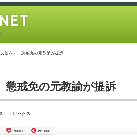
す
額支給を」、懲戒免の元教諭が提訴
、懲戒免の元教諭が提訴
ー
ス・トピックス
Pocket
Pinterest