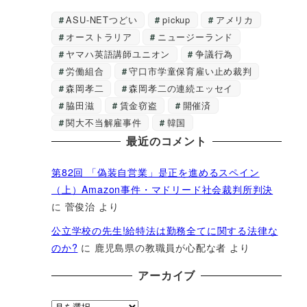
ASU-NETつどい
pickup
アメリカ
オーストラリア
ニュージーランド
ヤマハ英語講師ユニオン
争議行為
労働組合
守口市学童保育雇い止め裁判
森岡孝二
森岡孝二の連続エッセイ
脇田滋
賃金窃盗
開催済
関大不当解雇事件
韓国
最近のコメント
第82回 「偽装自営業」是正を進めるスペイン
（上）Amazon事件・マドリード社会裁判所判決
に
菅俊治
より
公立学校の先生!給特法は勤務全てに関する法律な
のか?
に
鹿児島県の教職員が心配な者
より
アーカイブ
ア