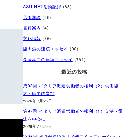
ASU-NET活動記録
(63)
労働相談
(38)
書籍案内
(4)
文化情報
(36)
脇田滋の連続エッセイ
(98)
森岡孝二の連続エッセイ
(351)
最近の投稿
第98回 イタリア派遣労働者の権利（2）労働協
約・民主的参加
2026年7月25日
第97回 イタリア派遣労働者の権利（1）立法・司
法を中心に
2026年7月25日
第96回 政府が進める「労使コミュニケーション」