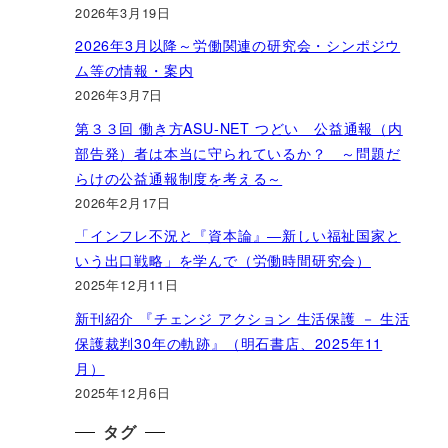
2026年3月19日
2026年3月以降～労働関連の研究会・シンポジウ
ム等の情報・案内
2026年3月7日
第３３回 働き方ASU-NET つどい 公益通報（内
部告発）者は本当に守られているか？ ～問題だ
らけの公益通報制度を考える～
2026年2月17日
「インフレ不況と『資本論』―新しい福祉国家と
いう出口戦略」を学んで（労働時間研究会）
2025年12月11日
新刊紹介 『チェンジ アクション 生活保護 － 生活
保護裁判30年の軌跡』（明石書店、2025年11
月）
2025年12月6日
タグ