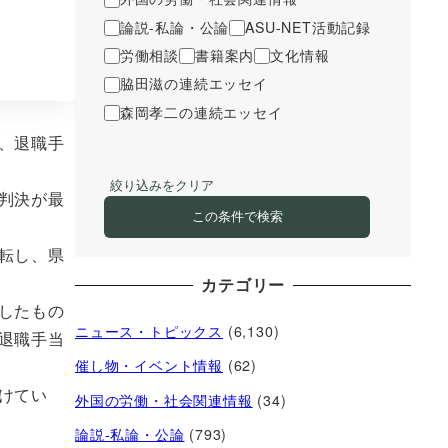
論説-私論・公論
ASU-NET活動記録
労働相談
書籍案内
文化情報
脇田滋の連続エッセイ
森岡孝二の連続エッセイ
、退職手
絞り込みをクリア
判決が最
この条件で検索
転し、県
カテゴリー
したもの
ニュース・トピックス
(6,130)
退職手当
催し物・イベント情報
(62)
けてい
外国の労働・社会関連情報
(34)
論説-私論・公論
(793)