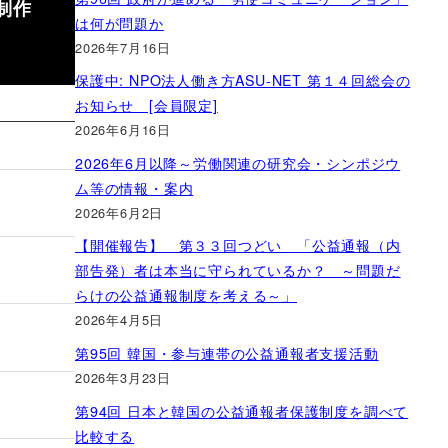
制作
は何が問題か
2026年7月16日
保護中: NPO法人働き方ASU-NET 第１４回総会の
お知らせ [会員限定]
2026年6月16日
2026年6月以降～労働関連の研究会・シンポジウ
ム等の情報・案内
2026年6月2日
【開催報告】 第３３回つどい 「公益通報（内
部告発）者は本当に守られているか？ ～問題だ
らけの公益通報制度を考える～」
2026年4月5日
第95回 韓国・参与連帯の公益通報者支援活動
2026年3月23日
第94回 日本と韓国の公益通報者保護制度を調べて
比較する