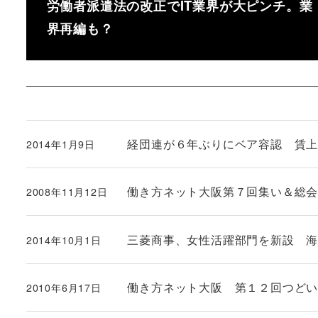
労働者派遣法の改正でIT業界が大ピンチ。業
界再編も？
経団連が６年ぶりにベア容認 賃
2014年1月9日
投稿日
働き方ネット大阪第７回集い＆総
2008年11月12日
投稿日
三菱商事、女性活躍部門を新設 
2014年10月1日
投稿日
働き方ネット大阪 第１２回つど
2010年6月17日
投稿日