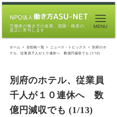
メ
イ
ン
労働者の働き方の改善、貧困・格差の
MENU
コ
是正に寄与します
ン
テ
ホーム
全投稿一覧
ニュース・トピックス
別府のホ
ン
テル、従業員千人が１０連休へ 数億円減収でも (1/13)
ツ
へ
移
別府のホテル、従業員
動
千人が１０連休へ 数
億円減収でも (1/13)