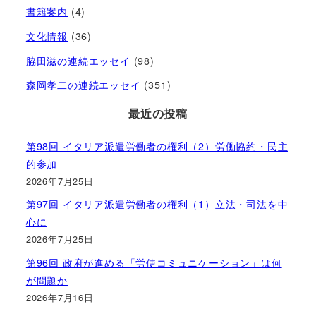
書籍案内
(4)
文化情報
(36)
脇田滋の連続エッセイ
(98)
森岡孝二の連続エッセイ
(351)
最近の投稿
第98回 イタリア派遣労働者の権利（2）労働協約・民主
的参加
2026年7月25日
第97回 イタリア派遣労働者の権利（1）立法・司法を中
心に
2026年7月25日
第96回 政府が進める「労使コミュニケーション」は何
が問題か
2026年7月16日