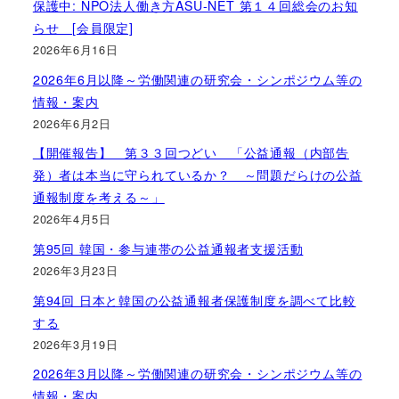
保護中: NPO法人働き方ASU-NET 第１４回総会のお知
らせ [会員限定]
2026年6月16日
2026年6月以降～労働関連の研究会・シンポジウム等の
情報・案内
2026年6月2日
【開催報告】 第３３回つどい 「公益通報（内部告
発）者は本当に守られているか？ ～問題だらけの公益
通報制度を考える～」
2026年4月5日
第95回 韓国・参与連帯の公益通報者支援活動
2026年3月23日
第94回 日本と韓国の公益通報者保護制度を調べて比較
する
2026年3月19日
2026年3月以降～労働関連の研究会・シンポジウム等の
情報・案内