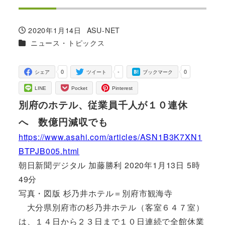
2020年1月14日
ASU-NET
投稿日
著
カテゴリー
ニュース・トピックス
者
0
-
0
シェア
ツイート
ブックマーク
LINE
Pocket
Pinterest
別府のホテル、従業員千人が１０連休
へ 数億円減収でも
https://www.asahi.com/articles/ASN1B3K7XN1
BTPJB005.html
朝日新聞デジタル 加藤勝利 2020年1月13日 5時
49分
写真・図版 杉乃井ホテル＝別府市観海寺
大分県別府市の杉乃井ホテル（客室６４７室）
は、１４日から２３日まで１０日連続で全館休業