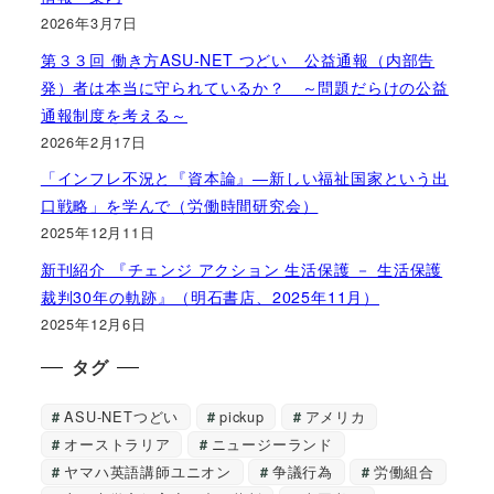
2026年3月7日
第３３回 働き方ASU-NET つどい 公益通報（内部告
発）者は本当に守られているか？ ～問題だらけの公益
通報制度を考える～
2026年2月17日
「インフレ不況と『資本論』―新しい福祉国家という出
口戦略」を学んで（労働時間研究会）
2025年12月11日
新刊紹介 『チェンジ アクション 生活保護 － 生活保護
裁判30年の軌跡』（明石書店、2025年11月）
2025年12月6日
タグ
ASU-NETつどい
pickup
アメリカ
オーストラリア
ニュージーランド
ヤマハ英語講師ユニオン
争議行為
労働組合