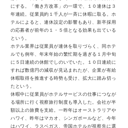
にする。「働き方改革」の一環で、１０連休は３
年連続。従業員約１千人が一斉に休暇に取る。ホ
テルによると、連休設定の影響もあり、新卒採用
の応募者が前年の１・５倍となる効果も出ている
という。
ホテル業界は従業員が連休を取りづらく、同ホテ
ルでも例年、年末年始の繁忙期を過ぎる１月中旬
に５日連続の休館でしのいでいた。１０日連続に
すれば数億円の減収が見込まれたが、企業が有給
休暇取得を推進する時勢も受け、拡大に踏み切っ
たという。
休暇中に従業員がホテルサービスの仕事につなが
る場所に行く視察旅行制度も導入した。会社が半
額以上の旅費を支給。一昨年はオーストラリアや
ハワイ、昨年はマカオ、シンガポールなど、今年
はハワイ、ラスベガス、帝国ホテルが視察先に選