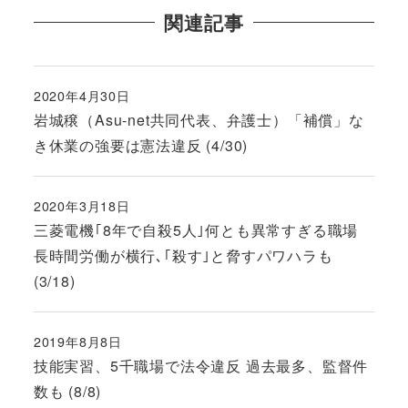
関連記事
2020年4月30日
投稿日
岩城穣（Asu-net共同代表、弁護士）「補償」な
き休業の強要は憲法違反 (4/30)
2020年3月18日
投稿日
三菱電機｢8年で自殺5人｣何とも異常すぎる職場
長時間労働が横行､｢殺す｣と脅すパワハラも
(3/18)
2019年8月8日
投稿日
技能実習、5千職場で法令違反 過去最多、監督件
数も (8/8)