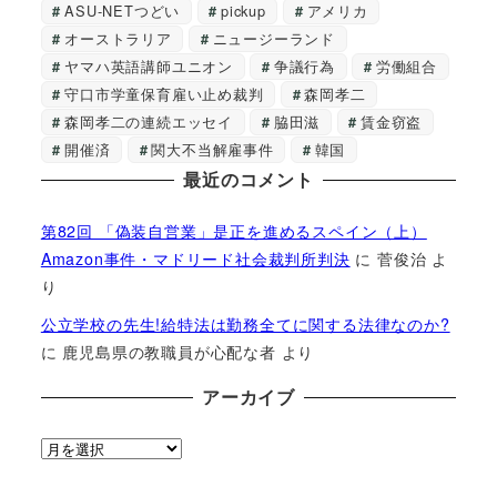
ASU-NETつどい
pickup
アメリカ
オーストラリア
ニュージーランド
ヤマハ英語講師ユニオン
争議行為
労働組合
守口市学童保育雇い止め裁判
森岡孝二
森岡孝二の連続エッセイ
脇田滋
賃金窃盗
開催済
関大不当解雇事件
韓国
最近のコメント
第82回 「偽装自営業」是正を進めるスペイン（上）
Amazon事件・マドリード社会裁判所判決
に
菅俊治
よ
り
公立学校の先生!給特法は勤務全てに関する法律なのか?
に
鹿児島県の教職員が心配な者
より
アーカイブ
ア
ー