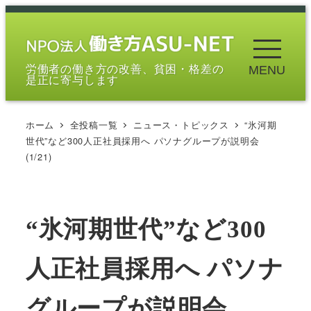
メ
イ
ン
労働者の働き方の改善、貧困・格差の
MENU
コ
是正に寄与します
ン
テ
ホーム
全投稿一覧
ニュース・トピックス
“氷河期
ン
世代”など300人正社員採用へ パソナグループが説明会
ツ
(1/21)
へ
移
動
“氷河期世代”など300
人正社員採用へ パソナ
グループが説明会