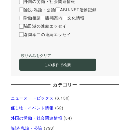
外国の労働・社会関連情報
論説-私論・公論
ASU-NET活動記録
労働相談
書籍案内
文化情報
脇田滋の連続エッセイ
森岡孝二の連続エッセイ
絞り込みをクリア
この条件で検索
カテゴリー
ニュース・トピックス
(6,130)
催し物・イベント情報
(62)
外国の労働・社会関連情報
(34)
論説-私論・公論
(793)