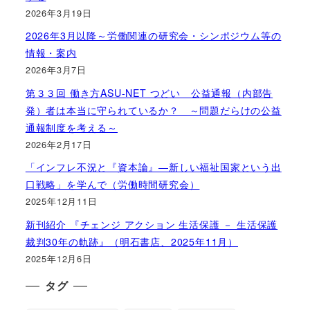
2026年3月19日
2026年3月以降～労働関連の研究会・シンポジウム等の
情報・案内
2026年3月7日
第３３回 働き方ASU-NET つどい 公益通報（内部告
発）者は本当に守られているか？ ～問題だらけの公益
通報制度を考える～
2026年2月17日
「インフレ不況と『資本論』―新しい福祉国家という出
口戦略」を学んで（労働時間研究会）
2025年12月11日
新刊紹介 『チェンジ アクション 生活保護 － 生活保護
裁判30年の軌跡』（明石書店、2025年11月）
2025年12月6日
タグ