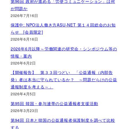
第96回 政府が進める「労使コミュニケーション」は何
が問題か
2026年7月16日
保護中: NPO法人働き方ASU-NET 第１４回総会のお知
らせ [会員限定]
2026年6月16日
2026年6月以降～労働関連の研究会・シンポジウム等の
情報・案内
2026年6月2日
【開催報告】 第３３回つどい 「公益通報（内部告
発）者は本当に守られているか？ ～問題だらけの公益
通報制度を考える～」
2026年4月5日
第95回 韓国・参与連帯の公益通報者支援活動
2026年3月23日
第94回 日本と韓国の公益通報者保護制度を調べて比較
する