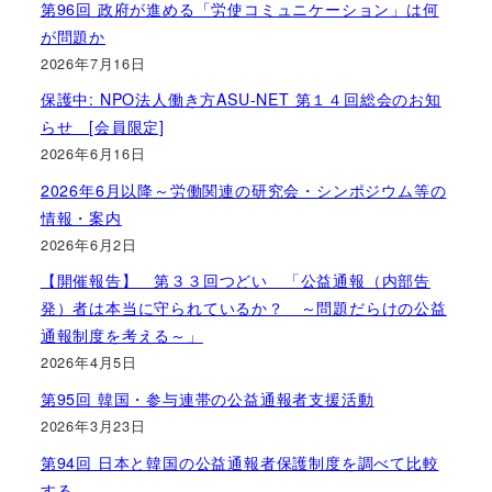
第96回 政府が進める「労使コミュニケーション」は何
が問題か
2026年7月16日
保護中: NPO法人働き方ASU-NET 第１４回総会のお知
らせ [会員限定]
2026年6月16日
2026年6月以降～労働関連の研究会・シンポジウム等の
情報・案内
2026年6月2日
【開催報告】 第３３回つどい 「公益通報（内部告
発）者は本当に守られているか？ ～問題だらけの公益
通報制度を考える～」
2026年4月5日
第95回 韓国・参与連帯の公益通報者支援活動
2026年3月23日
第94回 日本と韓国の公益通報者保護制度を調べて比較
する