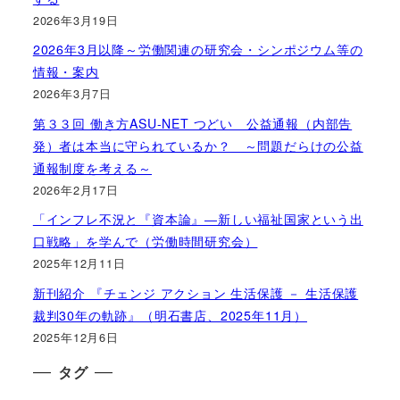
2026年3月19日
2026年3月以降～労働関連の研究会・シンポジウム等の
情報・案内
2026年3月7日
第３３回 働き方ASU-NET つどい 公益通報（内部告
発）者は本当に守られているか？ ～問題だらけの公益
通報制度を考える～
2026年2月17日
「インフレ不況と『資本論』―新しい福祉国家という出
口戦略」を学んで（労働時間研究会）
2025年12月11日
新刊紹介 『チェンジ アクション 生活保護 － 生活保護
裁判30年の軌跡』（明石書店、2025年11月）
2025年12月6日
タグ