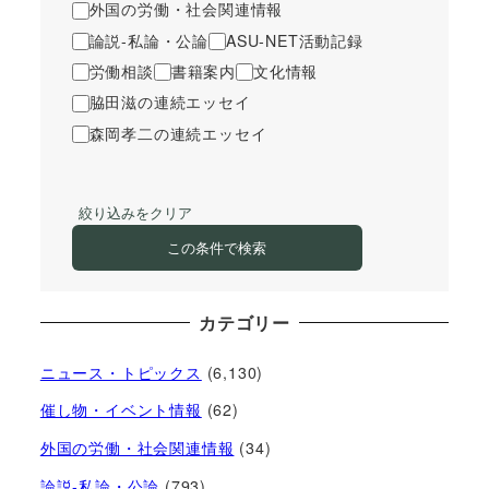
外国の労働・社会関連情報
論説-私論・公論
ASU-NET活動記録
労働相談
書籍案内
文化情報
脇田滋の連続エッセイ
森岡孝二の連続エッセイ
絞り込みをクリア
この条件で検索
カテゴリー
ニュース・トピックス
(6,130)
催し物・イベント情報
(62)
外国の労働・社会関連情報
(34)
論説-私論・公論
(793)