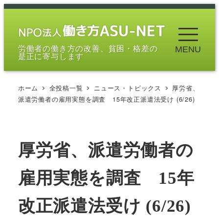
メ
イ
ン
労働者の働き方の改善、貧困・格差の
MENU
コ
是正に寄与します
ン
テ
ホーム
全投稿一覧
ニュース・トピックス
厚労省、
ン
派遣労働者の雇用実態を調査 15年改正派遣法受け (6/26)
ツ
へ
移
厚労省、派遣労働者の
動
雇用実態を調査 15年
改正派遣法受け (6/26)