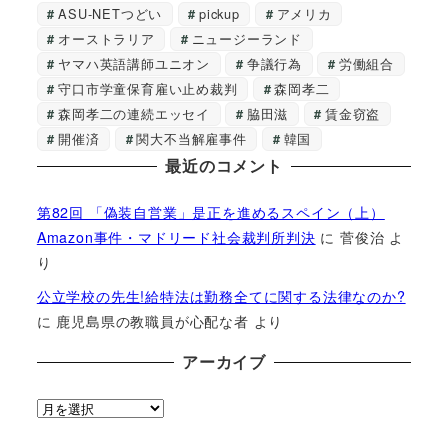
ASU-NETつどい
pickup
アメリカ
オーストラリア
ニュージーランド
ヤマハ英語講師ユニオン
争議行為
労働組合
守口市学童保育雇い止め裁判
森岡孝二
森岡孝二の連続エッセイ
脇田滋
賃金窃盗
開催済
関大不当解雇事件
韓国
最近のコメント
第82回 「偽装自営業」是正を進めるスペイン（上）
Amazon事件・マドリード社会裁判所判決
に
菅俊治
よ
り
公立学校の先生!給特法は勤務全てに関する法律なのか?
に
鹿児島県の教職員が心配な者
より
アーカイブ
ア
ー