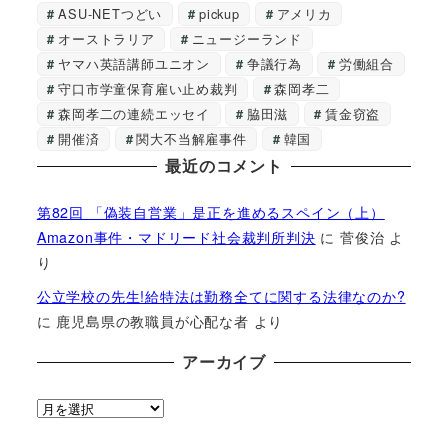
ASU-NETつどい
pickup
アメリカ
オーストラリア
ニュージーランド
ヤマハ英語講師ユニオン
争議行為
労働組合
守口市学童保育雇い止め裁判
森岡孝二
森岡孝二の連続エッセイ
脇田滋
賃金窃盗
開催済
関大不当解雇事件
韓国
最近のコメント
第82回 「偽装自営業」是正を進めるスペイン（上）
Amazon事件・マドリード社会裁判所判決
に
菅俊治
よ
り
公立学校の先生!給特法は勤務全てに関する法律なのか?
に
鹿児島県の教職員が心配な者
より
アーカイブ
ア
ー