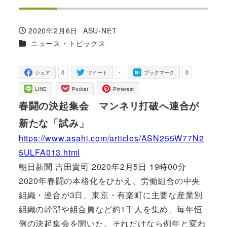
2020年2月6日
ASU-NET
投稿日
著
カテゴリー
ニュース・トピックス
者
0
-
0
シェア
ツイート
ブックマーク
LINE
Pocket
Pinterest
春闘の決起集会 マンネリ打破へ連合が
新たな「試み」
https://www.asahi.com/articles/ASN255W77N2
5ULFA013.html
朝日新聞 吉田貴司 2020年2月5日 19時00分
2020年春闘の本格化をひかえ、労働組合の中央
組織・連合が3日、東京・有楽町に主要な産業別
組織の幹部や組合員など約1千人を集め、毎年恒
例の決起集会を開いた。それだけなら例年と変わ