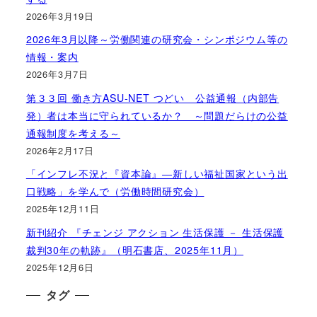
2026年3月19日
2026年3月以降～労働関連の研究会・シンポジウム等の
情報・案内
2026年3月7日
第３３回 働き方ASU-NET つどい 公益通報（内部告
発）者は本当に守られているか？ ～問題だらけの公益
通報制度を考える～
2026年2月17日
「インフレ不況と『資本論』―新しい福祉国家という出
口戦略」を学んで（労働時間研究会）
2025年12月11日
新刊紹介 『チェンジ アクション 生活保護 － 生活保護
裁判30年の軌跡』（明石書店、2025年11月）
2025年12月6日
タグ