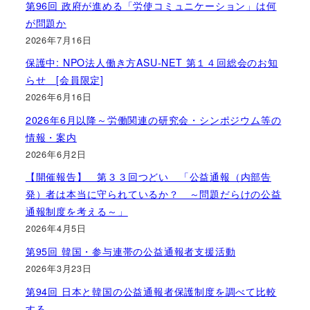
第96回 政府が進める「労使コミュニケーション」は何
が問題か
2026年7月16日
保護中: NPO法人働き方ASU-NET 第１４回総会のお知
らせ [会員限定]
2026年6月16日
2026年6月以降～労働関連の研究会・シンポジウム等の
情報・案内
2026年6月2日
【開催報告】 第３３回つどい 「公益通報（内部告
発）者は本当に守られているか？ ～問題だらけの公益
通報制度を考える～」
2026年4月5日
第95回 韓国・参与連帯の公益通報者支援活動
2026年3月23日
第94回 日本と韓国の公益通報者保護制度を調べて比較
する