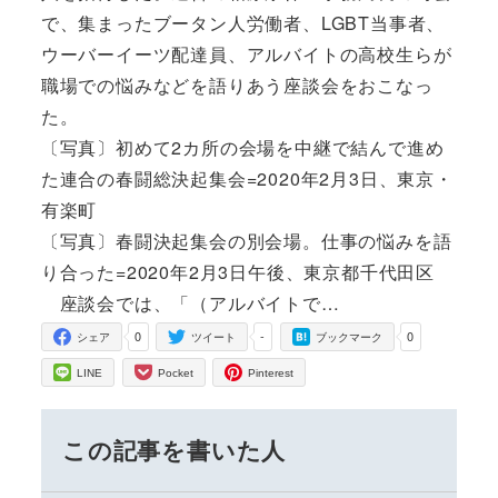
で、集まったブータン人労働者、LGBT当事者、
ウーバーイーツ配達員、アルバイトの高校生らが
職場での悩みなどを語りあう座談会をおこなっ
た。
〔写真〕初めて2カ所の会場を中継で結んで進め
た連合の春闘総決起集会=2020年2月3日、東京・
有楽町
〔写真〕春闘決起集会の別会場。仕事の悩みを語
り合った=2020年2月3日午後、東京都千代田区
座談会では、「（アルバイトで…
0
-
0
シェア
ツイート
ブックマーク
LINE
Pocket
Pinterest
この記事を書いた人