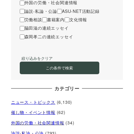
外国の労働・社会関連情報
論説-私論・公論
ASU-NET活動記録
労働相談
書籍案内
文化情報
脇田滋の連続エッセイ
森岡孝二の連続エッセイ
絞り込みをクリア
この条件で検索
カテゴリー
ニュース・トピックス
(6,130)
催し物・イベント情報
(62)
外国の労働・社会関連情報
(34)
論説-私論・公論
(793)