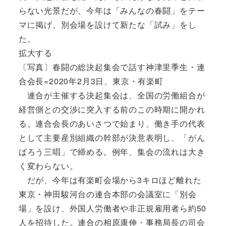
らない光景だが、今年は「みんなの春闘」をテー
マに掲げ、別会場を設けて新たな「試み」をし
た。
拡大する
〔写真〕春闘の総決起集会で話す神津里季生・連
合会長=2020年2月3日、東京・有楽町
連合が主催する決起集会は、全国の労働組合が
経営側との交渉に突入する前のこの時期に開かれ
る。連合会長のあいさつで始まり、働き手の代表
として主要産別組織の幹部が決意表明し、「がん
ばろう三唱」で締める。例年、集会の流れは大き
く変わらない。
だが、今年は有楽町会場から3キロほど離れた
東京・神田駿河台の連合本部の会議室に「別会
場」を設け、外国人労働者や非正規雇用者ら約50
人を招待した。連合の相原康伸・事務局長の司会