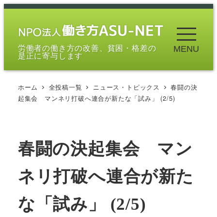
メ
イ
ン
労働者の働き方の改善、貧困・格差の
MENU
コ
是正に寄与します
ン
テ
ホーム
全投稿一覧
ニュース・トピックス
春闘の決
ン
起集会 マンネリ打破へ連合が新たな「試み」 (2/5)
ツ
へ
移
春闘の決起集会 マン
動
ネリ打破へ連合が新た
な「試み」 (2/5)