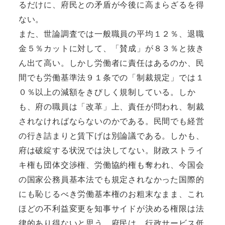
るだけに、府民との矛盾が今後に高まらざるを得
ない。
また、世論調査では一般職員の平均１２％、退職
金５％カットに対して、「賛成」が８３％と抜き
ん出て高い。しかし労働者に責任はあるのか、民
間でも労働基準法９１条での「制裁規定」では１
０％以上の減額をきびしく規制している。しか
も、府の職員は「改革」上、責任が問われ、制裁
されなければならないのかである。民間でも経営
の行き詰まりと賃下げは別論議である。しかも、
府は破綻する状況では決してない。財政ストライ
キ権も団体交渉権、労働協約権も奪われ、今国会
の国家公務員基本法でも規定されなかった国際的
にも恥じるべき労働基本権のお粗末なまま、これ
ほどの不利益変更を知事サイドが決める権限は法
律的あり得ないと思う。府民は、行政サービス低