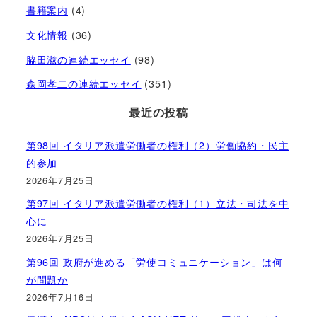
書籍案内
(4)
文化情報
(36)
脇田滋の連続エッセイ
(98)
森岡孝二の連続エッセイ
(351)
最近の投稿
第98回 イタリア派遣労働者の権利（2）労働協約・民主
的参加
2026年7月25日
第97回 イタリア派遣労働者の権利（1）立法・司法を中
心に
2026年7月25日
第96回 政府が進める「労使コミュニケーション」は何
が問題か
2026年7月16日