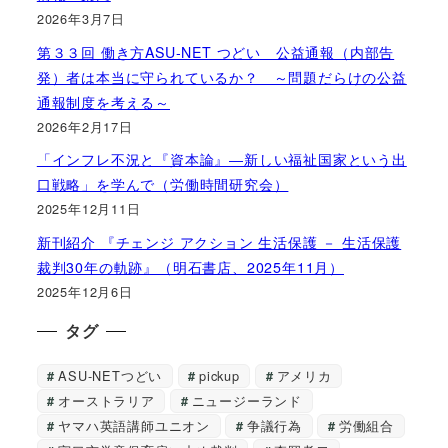
2026年3月7日
第３３回 働き方ASU-NET つどい 公益通報（内部告
発）者は本当に守られているか？ ～問題だらけの公益
通報制度を考える～
2026年2月17日
「インフレ不況と『資本論』―新しい福祉国家という出
口戦略」を学んで（労働時間研究会）
2025年12月11日
新刊紹介 『チェンジ アクション 生活保護 － 生活保護
裁判30年の軌跡』（明石書店、2025年11月）
2025年12月6日
タグ
ASU-NETつどい
pickup
アメリカ
オーストラリア
ニュージーランド
ヤマハ英語講師ユニオン
争議行為
労働組合