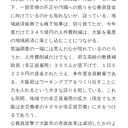
下、一部官僚の不正や汚職への怒りを公務員賃金
に向けているのかも知れないが、誤っている。地
域経済振興でも橋下知事は、切り捨てたが、今年
度だけで３４５億円の人件費削減は、大阪を最悪
の地域経済に落とし込むことにつながる。
世論調査の一端には荒んだ心が現れているのだろ
うか。人件費削減だけでなく、府立高校の教務補
助員（非正規雇用）３０５人が賃下げで、１日５
２２０円の賃金されたうえ、来年度全員解雇であ
る。大阪府はワーキングプアをつくり出すことに
力を入れるという大きな誤りを犯している。これ
も民間、地域での非正規雇用の拡大（現在でも大
阪は全労働者の４０％が非正規労働）に火をつけ
るであろう。
公務員攻撃で大阪市の市政改革は成功したかのよ