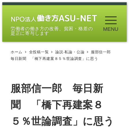
メ
イ
ン
労働者の働き方の改善、貧困・格差の
MENU
コ
是正に寄与します
ン
テ
ホーム
全投稿一覧
論説-私論・公論
服部信一郎
ン
毎日新聞 「橋下再建案８５％世論調査」に思う
ツ
へ
移
服部信一郎 毎日新
動
聞 「橋下再建案８
５％世論調査」に思う