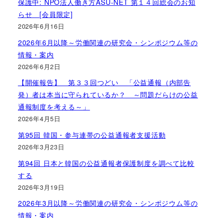
保護中: NPO法人働き方ASU-NET 第１４回総会のお知
らせ [会員限定]
2026年6月16日
2026年6月以降～労働関連の研究会・シンポジウム等の
情報・案内
2026年6月2日
【開催報告】 第３３回つどい 「公益通報（内部告
発）者は本当に守られているか？ ～問題だらけの公益
通報制度を考える～」
2026年4月5日
第95回 韓国・参与連帯の公益通報者支援活動
2026年3月23日
第94回 日本と韓国の公益通報者保護制度を調べて比較
する
2026年3月19日
2026年3月以降～労働関連の研究会・シンポジウム等の
情報・案内