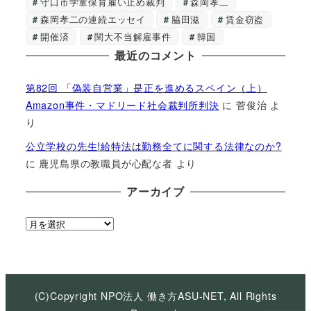
守口市学童保育雇い止め裁判
森岡孝二
森岡孝二の連続エッセイ
脇田滋
賃金窃盗
開催済
関大不当解雇事件
韓国
最近のコメント
第82回 「偽装自営業」是正を進めるスペイン（上）
Amazon事件・マドリード社会裁判所判決
に
菅俊治
よ
り
公立学校の先生!給特法は勤務全てに関する法律なのか?
に
鹿児島県の教職員が心配な者
より
アーカイブ
ア
ー
カ
イ
ブ
(C)Copyright NPO法人 働き方ASU-NET, All Rights