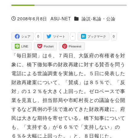
カテゴリー
2008年6月8日
ASU-NET
論説-私論・公論
投稿日
著
者
0
-
0
シェア
ツイート
ブックマーク
LINE
Pocket
Pinterest
「毎日新聞」は６、７両日、大阪府の有権者を対
象に、橋下徹知事の財政再建に対する賛否を問う
電話による世論調査を実施した。５日に発表した
財政再建案について、「賛成」は８５％で、「反
対」の１２％を大きく上回った。ゼロベースで事
業を見直し、担当部局や市町村長との議論を公開
するなど異例の手法で進めてきた財政再建に、府
民は大きな期待を寄せている。橋下知事について
も、「支持する」が６６％で「支持しない」の
６％を大幅に上回った。」と、８日報じた。