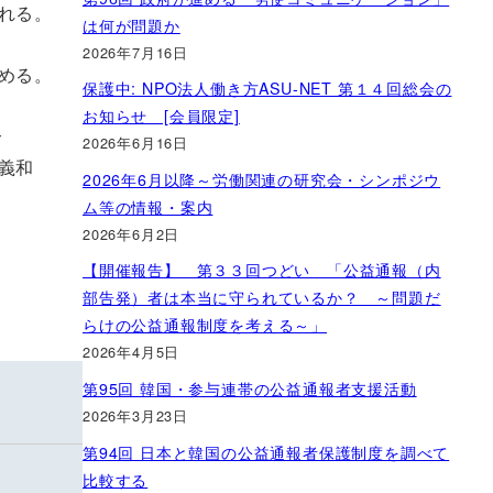
れる。
は何が問題か
2026年7月16日
める。
保護中: NPO法人働き方ASU-NET 第１４回総会の
お知らせ [会員限定]
合
2026年6月16日
和
2026年6月以降～労働関連の研究会・シンポジウ
ム等の情報・案内
2026年6月2日
【開催報告】 第３３回つどい 「公益通報（内
部告発）者は本当に守られているか？ ～問題だ
らけの公益通報制度を考える～」
2026年4月5日
第95回 韓国・参与連帯の公益通報者支援活動
2026年3月23日
第94回 日本と韓国の公益通報者保護制度を調べて
比較する