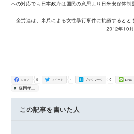
への対応でも日本政府は国民の意思より日米安保体制
全労連は、米兵による女性暴行事件に抗議するととも
2012年10月18
事務局長 
0
-
0
シェア
ツイート
ブックマーク
LINE
森岡孝二
この記事を書いた人