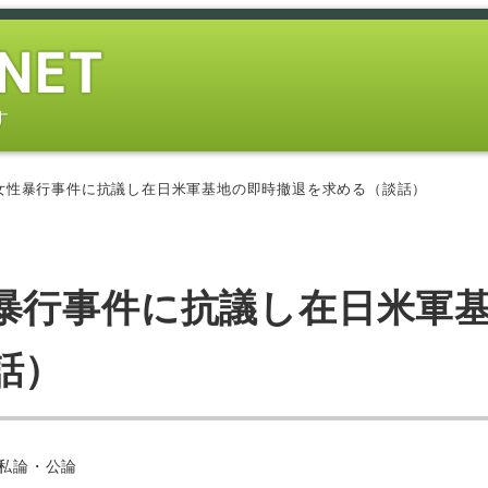
す
女性暴行事件に抗議し在日米軍基地の即時撤退を求める（談話）
暴行事件に抗議し在日米軍
話）
ー
-私論・公論