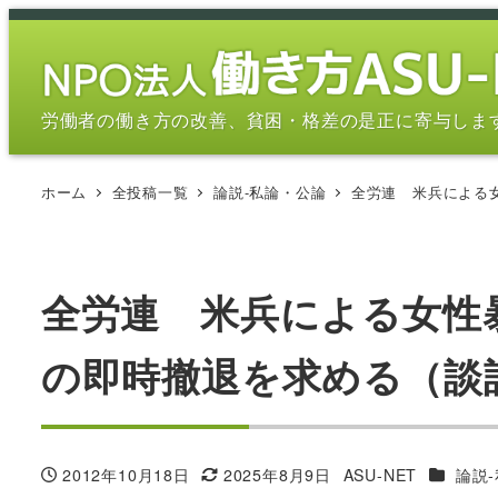
メ
イ
ン
コ
労働者の働き方の改善、貧困・格差の是正に寄与しま
ン
テ
ホーム
全投稿一覧
論説-私論・公論
全労連 米兵による
ン
ツ
へ
移
全労連 米兵による女性
動
の即時撤退を求める（談
カテゴリ
2012年10月18日
2025年8月9日
ASU-NET
論説
投稿日
更新日
著