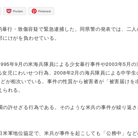
Pocket
Pinterest
性的暴行・致傷容疑で緊急逮捕した。同県警の発表では、二人
部にけがを負わせている。
95年9月の米海兵隊員による少女暴行事件や2003年5月の
る女児にわいせつ行為、2008年2月の海兵隊員による中学生
などが相次いでいる。事件の性質から被害者が「被害届けを
えられる。
の許せざる行為である。そのような米兵の事件が繰り返さ
米軍地位協定で、米兵が事件を起こしても「公務中」など