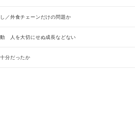
直し／外食チェーンだけの問題か
始動 人を大切にせぬ成長などない
は十分だったか