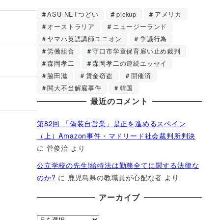
ASU-NETつどい
pickup
アメリカ
オーストラリア
ニュージーランド
ヤマハ英語講師ユニオン
争議行為
労働組合
守口市学童保育雇い止め裁判
森岡孝二
森岡孝二の連続エッセイ
脇田滋
賃金窃盗
開催済
関大不当解雇事件
韓国
最近のコメント
第82回 「偽装自営業」是正を進めるスペイン
（上）Amazon事件・マドリード社会裁判所判決
に
菅俊治
より
公立学校の先生!給特法は勤務全てに関する法律な
のか?
に
鹿児島県の教職員が心配な者
より
アーカイブ
ア