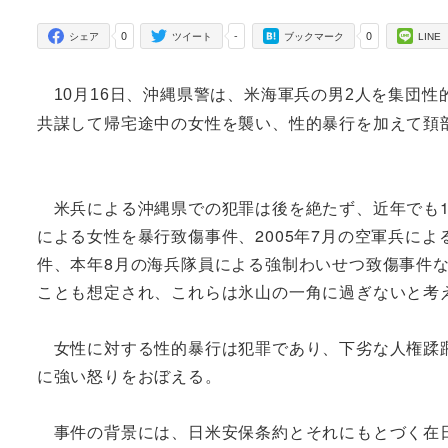
者
0
-
0
シェア
ツイート
ブックマーク
LINE
10月16日、沖縄県警は、米海軍兵の男2人を集団
共謀して帰宅途中の女性を襲い、性的暴行を加えて頚
米兵による沖縄県での犯罪は後を絶たず、近年でも19
による女性を暴行致傷事件、2005年7月の空軍兵によ
件、本年8月の海兵隊員による強制わいせつ致傷事件
ことも想定され、これらは氷山の一角に過ぎないと考
女性に対する性的暴行は犯罪であり、下劣な人権蹂躙
に強い怒りをおぼえる。
事件の背景には、日米安保条約とそれにもとづく在日