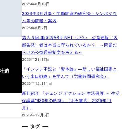
2026年3月19日
2026年3月以降～労働関連の研究会・シンポジウ
ム等の情報・案内
2026年3月7日
第３３回 働き方ASU-NET つどい 公益通報（内
部告発）者は本当に守られているか？ ～問題だ
らけの公益通報制度を考える～
2026年2月17日
「インフレ不況と『資本論』―新しい福祉国家と
社迫
いう出口戦略」を学んで（労働時間研究会）
2025年12月11日
新刊紹介 『チェンジ アクション 生活保護 － 生活
保護裁判30年の軌跡』（明石書店、2025年11
月）
2025年12月6日
タグ