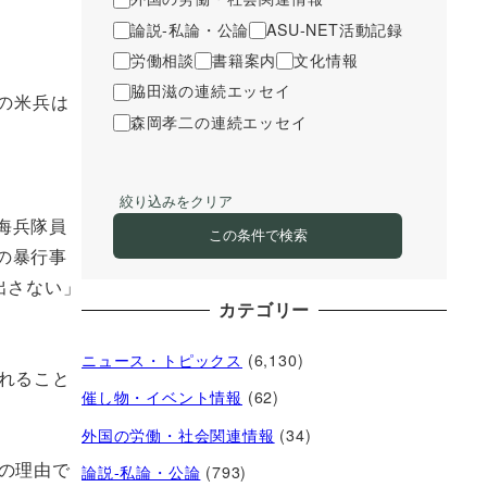
論説-私論・公論
ASU-NET活動記録
労働相談
書籍案内
文化情報
脇田滋の連続エッセイ
の米兵は
森岡孝二の連続エッセイ
絞り込みをクリア
海兵隊員
この条件で検索
の暴行事
出さない」
カテゴリー
ニュース・トピックス
(6,130)
れること
催し物・イベント情報
(62)
外国の労働・社会関連情報
(34)
の理由で
論説-私論・公論
(793)