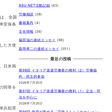
ASU-NET活動記録
(63)
労働相談
(38)
罪は、全国
書籍案内
(4)
米安保条
文化情報
(36)
脇田滋の連続エッセイ
(98)
した大使
森岡孝二の連続エッセイ
(351)
最近の投稿
、日米両
第98回 イタリア派遣労働者の権利（2）労働協
約・民主的参加
2026年7月25日
の回答を
第97回 イタリア派遣労働者の権利（1）立法・司
法を中心に
2026年7月25日
米兵犯罪
第96回 政府が進める「労使コミュニケーション」