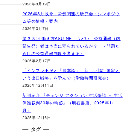
2026年3月19日
2026年3月以降～労働関連の研究会・シンポジウ
ム等の情報・案内
2026年3月7日
第３３回 働き方ASU-NET つどい 公益通報（内
部告発）者は本当に守られているか？ ～問題だ
らけの公益通報制度を考える～
2026年2月17日
「インフレ不況と『資本論』―新しい福祉国家と
いう出口戦略」を学んで（労働時間研究会）
2025年12月11日
新刊紹介 『チェンジ アクション 生活保護 － 生活
保護裁判30年の軌跡』（明石書店、2025年11
月）
2025年12月6日
タグ