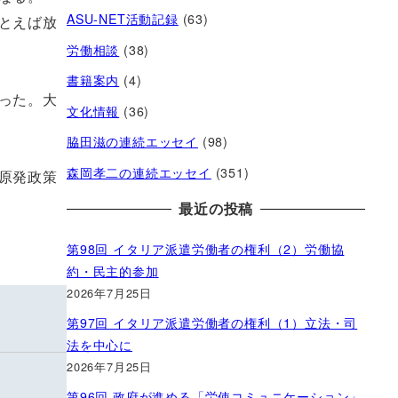
ASU-NET活動記録
(63)
とえば放
労働相談
(38)
書籍案内
(4)
った。大
文化情報
(36)
脇田滋の連続エッセイ
(98)
森岡孝二の連続エッセイ
(351)
原発政策
最近の投稿
第98回 イタリア派遣労働者の権利（2）労働協
約・民主的参加
2026年7月25日
第97回 イタリア派遣労働者の権利（1）立法・司
法を中心に
2026年7月25日
第96回 政府が進める「労使コミュニケーション」