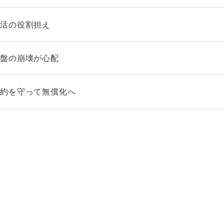
復活の役割担え
基盤の崩壊が心配
公約を守って無償化へ