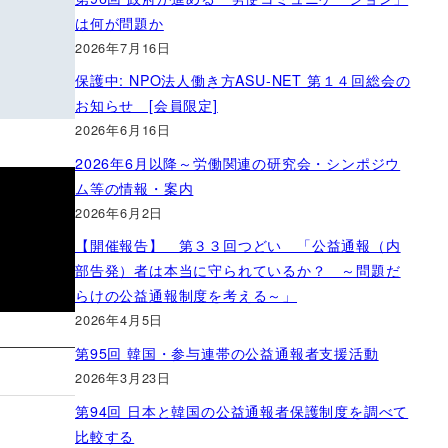
は何が問題か
2026年7月16日
保護中: NPO法人働き方ASU-NET 第１４回総会の
お知らせ [会員限定]
2026年6月16日
2026年6月以降～労働関連の研究会・シンポジウ
ム等の情報・案内
2026年6月2日
【開催報告】 第３３回つどい 「公益通報（内
部告発）者は本当に守られているか？ ～問題だ
らけの公益通報制度を考える～」
2026年4月5日
第95回 韓国・参与連帯の公益通報者支援活動
2026年3月23日
第94回 日本と韓国の公益通報者保護制度を調べて
比較する