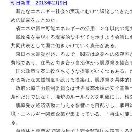
朝日新聞 2013年2月9日
新たなエネルギー社会の実現にむけて議論してきた大
めの提言をまとめた。
省エネや再生可能エネルギーの活用、２年以内の電力
脱原発を実現する現実的な手だてを示すよう会議に要
共同代表として国に働きかけていく責任がある。
東日本大震災が起こるまで、関西は原発への依存率が
費地であり、住民と向き合う自治体から脱原発を提言
国の政策立案に役立ちそうな提案がいくつもある。た
がる新たな支援制度を設ける提案は、脱原発を具体的
政府の原子力規制委員会は世界最高水準の安全基準づ
条件だけではなく、廃炉のルールなどを明確にし、検
脱原発が経済活動に与える影響にも目配りし、雇用対
境・エネルギー関連企業が集まっている。「再生可能
る。
自治体と専門家で関西原子力安全監視庁を設置する案