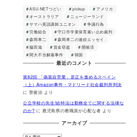
ASU-NETつどい
pickup
アメリカ
オーストラリア
ニュージーランド
ヤマハ英語講師ユニオン
争議行為
労働組合
守口市学童保育雇い止め裁判
森岡孝二
森岡孝二の連続エッセイ
脇田滋
賃金窃盗
開催済
関大不当解雇事件
韓国
最近のコメント
第82回 「偽装自営業」是正を進めるスペイン
（上）Amazon事件・マドリード社会裁判所判決
に
菅俊治
より
公立学校の先生!給特法は勤務全てに関する法律な
のか?
に
鹿児島県の教職員が心配な者
より
アーカイブ
ア