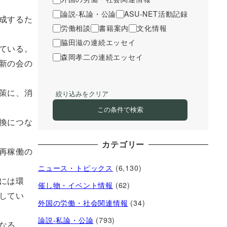
論説-私論・公論
ASU-NET活動記録
成するた
労働相談
書籍案内
文化情報
脇田滋の連続エッセイ
ている。
森岡孝二の連続エッセイ
新の会の
策に、消
絞り込みをクリア
この条件で検索
換につな
カテゴリー
再稼働の
ニュース・トピックス
(6,130)
には環
催し物・イベント情報
(62)
してい
外国の労働・社会関連情報
(34)
論説-私論・公論
(793)
なる。