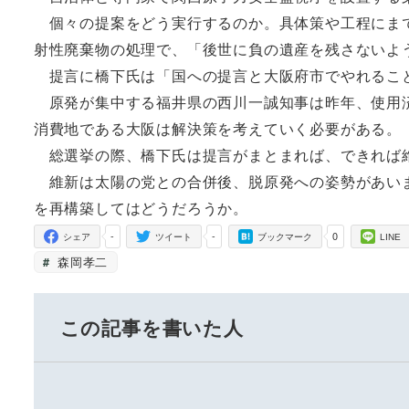
個々の提案をどう実行するのか。具体策や工程にまで
射性廃棄物の処理で、「後世に負の遺産を残さないよ
提言に橋下氏は「国への提言と大阪府市でやれるこ
原発が集中する福井県の西川一誠知事は昨年、使用済
消費地である大阪は解決策を考えていく必要がある。
総選挙の際、橋下氏は提言がまとまれば、できれば
維新は太陽の党との合併後、脱原発への姿勢があいま
を再構築してはどうだろうか。
-
-
0
シェア
ツイート
ブックマーク
LINE
森岡孝二
この記事を書いた人