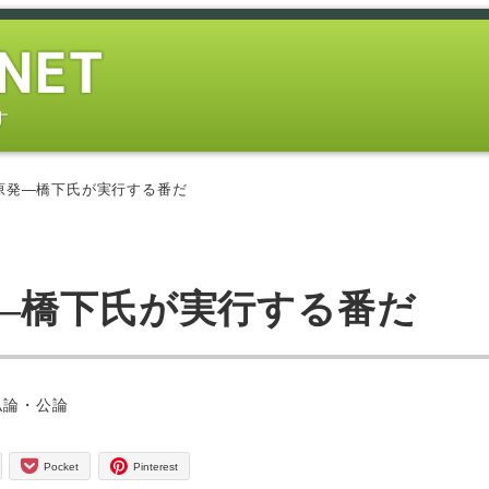
す
原発―橋下氏が実行する番だ
―橋下氏が実行する番だ
ー
私論・公論
Pocket
Pinterest