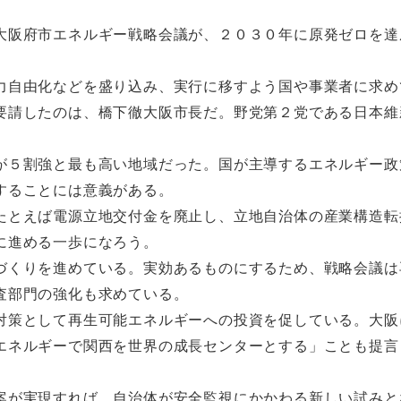
阪府市エネルギー戦略会議が、２０３０年に原発ゼロを達
自由化などを盛り込み、実行に移すよう国や事業者に求め
請したのは、橋下徹大阪市長だ。野党第２党である日本維
５割強と最も高い地域だった。国が主導するエネルギー政
することには意義がある。
とえば電源立地交付金を廃止し、立地自治体の産業構造転
に進める一歩になろう。
くりを進めている。実効あるものにするため、戦略会議は
査部門の強化も求めている。
策として再生可能エネルギーへの投資を促している。大阪
エネルギーで関西を世界の成長センターとする」ことも提言
が実現すれば、自治体が安全監視にかかわる新しい試みと