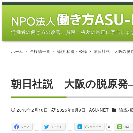
メ
イ
ン
コ
労働者の働き方の改善、貧困・格差の是正に寄与しま
ン
テ
ホーム
全投稿一覧
論説-私論・公論
朝日社説 大阪の脱
ン
ツ
へ
移
朝日社説 大阪の脱原発
動
カテゴリ
2013年2月10日
2025年8月9日
ASU-NET
論説-
投稿日
更新日
著
者
-
-
0
シェア
ツイート
ブックマーク
LINE