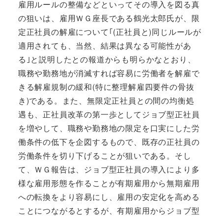
雇用ルールの整備などといってその導入を図る真
の狙いは、雇用ＷＧ座長である鶴光太郎氏が、限
定正社員の解雇について｢(正社員と)同じルールが
適用されても、当然、結果は異なる可能性があ
る｣と説明したとの報道からも明らかなとおり、
職務や勤務地が消滅すれば容易に労働者を解雇で
きる解雇規制の緩和(特に整理解雇四要件の骨抜
き)である。また、無限定正社員との間の均衡処
遇も、正社員改革の第一歩としてジョブ型正社員
を増やして、職務や勤務地の限定を口実にした労
働条件の低下を企図するもので、既存の正社員の
労働条件を切り下げることが狙いである。そし
て、ＷＧ報告は、ジョブ型正社員の導入により多
様な雇用形態を作ることが有期雇用から無期雇用
への転換をより容易にし、雇用の安定化を高める
ことにつながるとするが、有期雇用からジョブ型