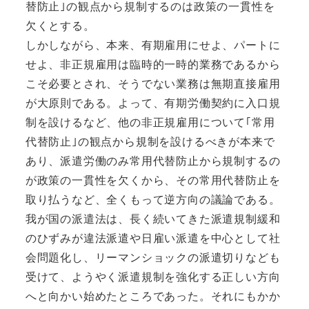
替防止｣の観点から規制するのは政策の一貫性を
欠くとする。
しかしながら、本来、有期雇用にせよ、パートに
せよ、非正規雇用は臨時的一時的業務であるから
こそ必要とされ、そうでない業務は無期直接雇用
が大原則である。よって、有期労働契約に入口規
制を設けるなど、他の非正規雇用について｢常用
代替防止｣の観点から規制を設けるべきが本来で
あり、派遣労働のみ常用代替防止から規制するの
が政策の一貫性を欠くから、その常用代替防止を
取り払うなど、全くもって逆方向の議論である。
我が国の派遣法は、長く続いてきた派遣規制緩和
のひずみが違法派遣や日雇い派遣を中心として社
会問題化し、リーマンショックの派遣切りなども
受けて、ようやく派遣規制を強化する正しい方向
へと向かい始めたところであった。それにもかか