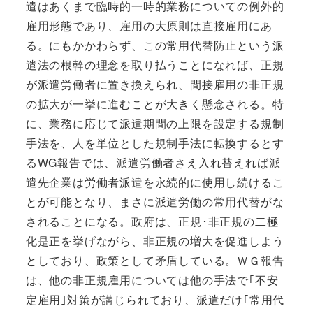
遣はあくまで臨時的一時的業務についての例外的
雇用形態であり、雇用の大原則は直接雇用にあ
る。にもかかわらず、この常用代替防止という派
遣法の根幹の理念を取り払うことになれば、正規
が派遣労働者に置き換えられ、間接雇用の非正規
の拡大が一挙に進むことが大きく懸念される。特
に、業務に応じて派遣期間の上限を設定する規制
手法を、人を単位とした規制手法に転換するとす
るWG報告では、派遣労働者さえ入れ替えれば派
遣先企業は労働者派遣を永続的に使用し続けるこ
とが可能となり、まさに派遣労働の常用代替がな
されることになる。政府は、正規･非正規の二極
化是正を挙げながら、非正規の増大を促進しよう
としており、政策として矛盾している。ＷＧ報告
は、他の非正規雇用については他の手法で｢不安
定雇用｣対策が講じられており、派遣だけ｢常用代