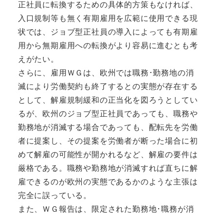
正社員に転換するための具体的方策もなければ、
入口規制等も無く有期雇用を広範に使用できる現
状では、ジョブ型正社員の導入によっても有期雇
用から無期雇用への転換がより容易に進むとも考
えがたい。
さらに、雇用ＷＧは、欧州では職務･勤務地の消
滅により労働契約も終了するとの実態が存在する
として、解雇規制緩和の正当化を図ろうとしてい
るが、欧州のジョブ型正社員であっても、職務や
勤務地が消滅する場合であっても、配転先を労働
者に提案し、その提案を労働者が断った場合に初
めて解雇の可能性が開かれるなど、解雇の要件は
厳格である。職務や勤務地が消滅すれば直ちに解
雇できるのが欧州の実態であるかのような主張は
完全に誤っている。
また、ＷＧ報告は、限定された勤務地･職務が消