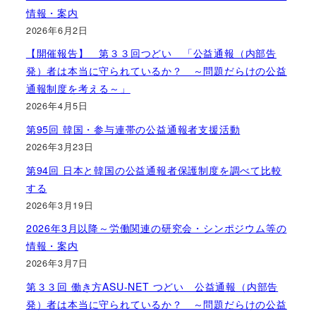
情報・案内
2026年6月2日
【開催報告】 第３３回つどい 「公益通報（内部告
発）者は本当に守られているか？ ～問題だらけの公益
通報制度を考える～」
2026年4月5日
第95回 韓国・参与連帯の公益通報者支援活動
2026年3月23日
第94回 日本と韓国の公益通報者保護制度を調べて比較
する
2026年3月19日
2026年3月以降～労働関連の研究会・シンポジウム等の
情報・案内
2026年3月7日
第３３回 働き方ASU-NET つどい 公益通報（内部告
発）者は本当に守られているか？ ～問題だらけの公益