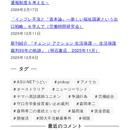
通報制度を考える～
2026年2月17日
「インフレ不況と『資本論』―新しい福祉国家という出
口戦略」を学んで（労働時間研究会）
2025年12月11日
新刊紹介 『チェンジ アクション 生活保護 － 生活保護
裁判30年の軌跡』（明石書店、2025年11月）
2025年12月6日
タグ
ASU-NETつどい
pickup
アメリカ
オーストラリア
ニュージーランド
ヤマハ英語講師ユニオン
争議行為
労働組合
守口市学童保育雇い止め裁判
森岡孝二
森岡孝二の連続エッセイ
脇田滋
賃金窃盗
開催済
関大不当解雇事件
韓国
最近のコメント