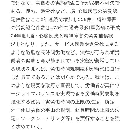
ではなく、労働者の実態調査こそが必要不可欠で
ある。即ち、過労死など、脳･心臓疾患の労災認
定件数はここ2年連続で増加し338件、精神障害
の労災認定件数は475件で過去最多(厚労省の平成
24年度｢脳・心臓疾患と精神障害の労災補償状
況｣)となり、また、サービス残業や過労死に至る
ような過酷な長時間労働など、法律が守られず労
働者の健康と命が蝕まれている実態が蔓延してい
る現状を見れば、労働時間規制緩和が時代に逆行
した措置であることは明らかである。我々は、こ
のような現実を政府が直視して、労働者が真にワ
ークライフバランスを実現できる労働時間規制を
強化する政策（実労働時間の上限の法定、所定
外・休日労働の事由の規制、延長時間の上限の法
定、ワークシェアリング等）を実行することを強
く求めていく。