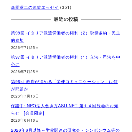
森岡孝二の連続エッセイ
(351)
最近の投稿
第98回 イタリア派遣労働者の権利（2）労働協約・民主
的参加
2026年7月25日
第97回 イタリア派遣労働者の権利（1）立法・司法を中
心に
2026年7月25日
第96回 政府が進める「労使コミュニケーション」は何
が問題か
2026年7月16日
保護中: NPO法人働き方ASU-NET 第１４回総会のお知
らせ [会員限定]
2026年6月16日
2026年6月以降～労働関連の研究会・シンポジウム等の