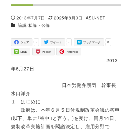
2013年7月7日
2025年8月9日
ASU-NET
投稿日
更新日
著
カテゴリー
論説-私論・公論
者
-
-
0
シェア
ツイート
ブックマーク
LINE
Pocket
Pinterest
2013
年6月27日
日本労働弁護団 幹事長
水口洋介
１ はじめに
政府は、本年６月５日付規制改革会議の答申
(以下、単に｢答申｣と言う。)を受け、同月14日、
規制改革実施計画を閣議決定し、雇用分野で