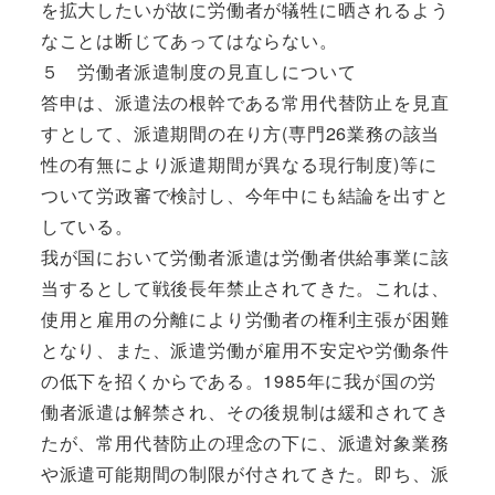
を拡大したいが故に労働者が犠牲に晒されるよう
なことは断じてあってはならない。
５ 労働者派遣制度の見直しについて
答申は、派遣法の根幹である常用代替防止を見直
すとして、派遣期間の在り方(専門26業務の該当
性の有無により派遣期間が異なる現行制度)等に
ついて労政審で検討し、今年中にも結論を出すと
している。
我が国において労働者派遣は労働者供給事業に該
当するとして戦後長年禁止されてきた。これは、
使用と雇用の分離により労働者の権利主張が困難
となり、また、派遣労働が雇用不安定や労働条件
の低下を招くからである。1985年に我が国の労
働者派遣は解禁され、その後規制は緩和されてき
たが、常用代替防止の理念の下に、派遣対象業務
や派遣可能期間の制限が付されてきた。即ち、派