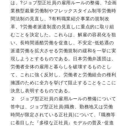
は、?ジョブ型正社員の雇用ルールの整備、?企画
業務型裁量労働制やフレックスタイム制等労働時
間法制の見直し、?有料職業紹介事業の規制改
革、?労働者派遣制度の見直しに重点的に取り組
むことを決定した。これらは、解雇の容易化を狙
い、長時間過酷労働を促進し、不安定･低処遇の
派遣労働を拡大させる労働規制の緩和を一挙に実
現しようとするものである。日本労働弁護団は、
労働者全体の雇用と暮らしを破壊するものとし
て、これに強く反対し、労働者と労働組合の権利
擁護のために全力を挙げて阻止することをここに
決意し表明するものである。
２ ジョブ型正社員の雇用ルールの整備について
答申は、ジョブ型正社員(職務、勤務地又は労働
時間が限定されている正社員)について、｢職務等
に着目した『多様な正社員』モデルの普及･促進