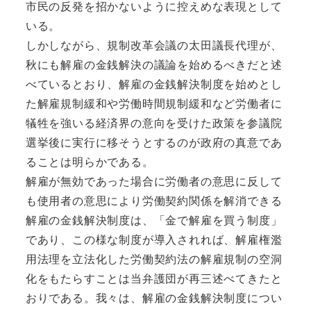
市民の反発を招かないように控えめな表現として
いる。
しかしながら、規制改革会議の太田議長代理が、
秋にも解雇の金銭解決の議論を始めるべきだと述
べているとおり、解雇の金銭解決制度を始めとし
た解雇規制緩和や労働時間規制緩和など労働者に
犠牲を強いる経済界の意向を受けた政策を参議院
選挙後に実行に移そうとするのが政府の真意であ
ることは明らかである。
解雇が無効であった場合に労働者の意思に反して
も使用者の意思により労働契約関係を解消できる
解雇の金銭解決制度は、「金で解雇を買う制度」
であり、この様な制度が導入されれば、解雇権濫
用法理を立法化した労働契約法の解雇規制の空洞
化をもたらすことは当弁護団が再三述べてきたと
おりである。我々は、解雇の金銭解決制度につい