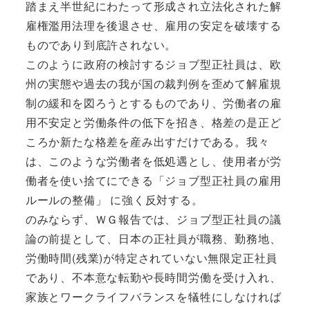
踏まえ半世紀にわたって形成され立法化された解
雇権濫用法理を後退させ、雇用の安定を破壊する
ものであり到底許されない。
このように政府の検討するジョブ型正社員は、欧
州の実態や過去の我が国の裁判例を歪めて解雇規
制の緩和を図ろうとするものであり、労働者の雇
用不安定と労働条件の低下を招き、格差の是正ど
ころか新たな格差を産み出すだけである。我々
は、このような労働者を低処遇とし、使用者が労
働者を使い捨てにできる「ジョブ型正社員の雇用
ルールの整備」 に強く反対する。
のみならず、ＷＧ報告では、ジョブ型正社員の議
論の前提として、日本の正社員が職務、勤務地、
労働時間(残業)が特定されていない無限定正社員
であり、不本意な転勤や長時間労働を受け入れ、
家族とワークライフバランスを犠牲にしなければ