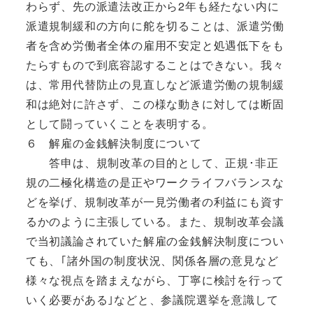
わらず、先の派遣法改正から2年も経たない内に
派遣規制緩和の方向に舵を切ることは、派遣労働
者を含め労働者全体の雇用不安定と処遇低下をも
たらすもので到底容認することはできない。我々
は、常用代替防止の見直しなど派遣労働の規制緩
和は絶対に許さず、この様な動きに対しては断固
として闘っていくことを表明する。
６ 解雇の金銭解決制度について
答申は、規制改革の目的として、正規･非正
規の二極化構造の是正やワークライフバランスな
どを挙げ、規制改革が一見労働者の利益にも資す
るかのように主張している。また、規制改革会議
で当初議論されていた解雇の金銭解決制度につい
ても、｢諸外国の制度状況、関係各層の意見など
様々な視点を踏まえながら、丁寧に検討を行って
いく必要がある｣などと、参議院選挙を意識して