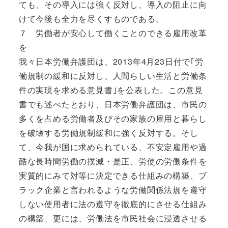
ても、その導入には強く反対し、導入の阻止に向
けて今後も全力を尽くすものである。
７ 労働者が安心して働くことのできる雇用改革
を
我々日本労働弁護団は、2013年4月23日付で｢労
働規制の緩和に反対し、人間らしい生活と労働条
件の実現を求める意見書｣を公表した。この意見
書でも述べたとおり、日本労働弁護団は、市民の
多くを占める労働者及びその家族の雇用と暮らし
を破壊する労働規制緩和に強く反対する。そし
て、今我が国に求められている、不安定雇用や過
酷な長時間労働の撲滅・是正、労使の労働条件を
実質的にみて対等に決定できる仕組みの構築、ブ
ラック企業と言われるような労働関係法規を遵守
しない使用者に法の遵守を徹底的にさせる仕組み
の構築、更には、労働法を市民社会に浸透させる