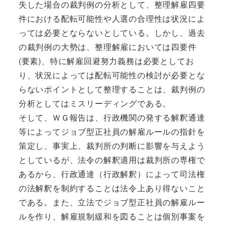
失した場合の裁判例の分析として、整理解雇四要
件における配転可能性や人選の合理性は状況によ
っては必要とならないとしている。しかし、過去
の裁判例の大勢は、整理解雇においては四要件
(要素)、特に解雇回避努力義務は必要としてお
り、状況によっては配転可能性の検討が必要とな
らないポイントとして整理することは、裁判例の
分析としてはミスリーディングである。
そして、ＷＧ報告は、行政機関の発する解釈通達
等によってジョブ型正社員の解雇ルールの指針を
策定し、事実上、裁判所の判断に影響を与えよう
としているが、法令の解釈適用は裁判所の専権で
あるから、行政通達（行政解釈）によって司法権
の法解釈を制約することは法令上あり得ないこと
である。また、立法でジョブ型正社員の解雇ルー
ルを作り、解雇規制緩和を図ることは個別事案を