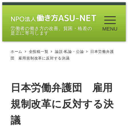
メ
イ
ン
労働者の働き方の改善、貧困・格差の
MENU
コ
是正に寄与します
ン
テ
ホーム
全投稿一覧
論説-私論・公論
日本労働弁護
ン
団 雇用規制改革に反対する決議
ツ
へ
移
日本労働弁護団 雇用
動
規制改革に反対する決
議