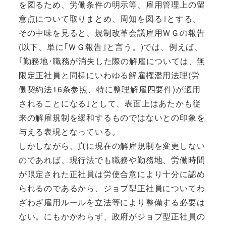
を図るため、労働条件の明示等、雇用管理上の留
意点について取りまとめ、周知を図る｣とする。
その中味を見ると、規制改革会議雇用ＷＧの報告
(以下、単に｢ＷＧ報告｣と言う。)では、例えば、
｢勤務地･職務が消失した際の解雇については、無
限定正社員と同様にいわゆる解雇権濫用法理(労
働契約法16条参照、特に整理解雇四要件)が適用
されることになる｣として、表面上はあたかも従
来の解雇規制を緩和するものではないとの印象を
与える表現となっている。
しかしながら、真に現在の解雇規制を変更しない
のであれば、現行法でも職務や勤務地、労働時間
が限定された正社員は労使合意により十分に認め
られるのであるから、ジョブ型正社員についてわ
ざわざ雇用ルールを立法等により整備する必要は
ない。にもかかわらず、政府がジョブ型正社員の