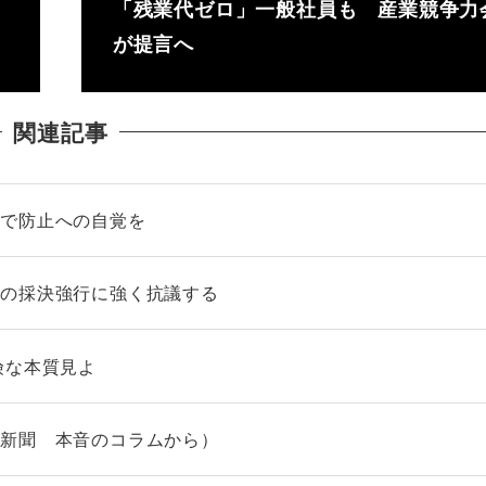
「残業代ゼロ」一般社員も 産業競争力
が提言へ
関連記事
民で防止への自覚を
案の採決強行に強く抗議する
険な本質見よ
京新聞 本音のコラムから）