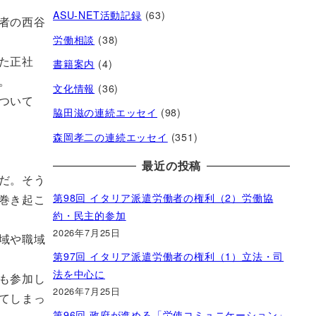
ASU-NET活動記録
(63)
者の西谷
労働相談
(38)
た正社
書籍案内
(4)
。
文化情報
(36)
ついて
脇田滋の連続エッセイ
(98)
森岡孝二の連続エッセイ
(351)
最近の投稿
だ。そう
第98回 イタリア派遣労働者の権利（2）労働協
巻き起こ
約・民主的参加
2026年7月25日
域や職域
第97回 イタリア派遣労働者の権利（1）立法・司
法を中心に
も参加し
2026年7月25日
てしまっ
第96回 政府が進める「労使コミュニケーション」