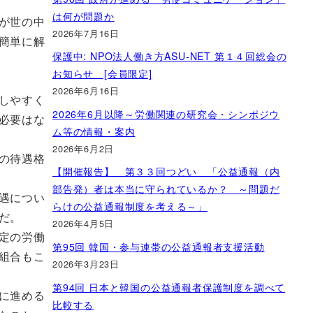
は何が問題か
が世の中
2026年7月16日
簡単に解
保護中: NPO法人働き方ASU-NET 第１４回総会の
お知らせ [会員限定]
2026年6月16日
しやすく
2026年6月以降～労働関連の研究会・シンポジウ
必要はな
ム等の情報・案内
2026年6月2日
の待遇格
【開催報告】 第３３回つどい 「公益通報（内
部告発）者は本当に守られているか？ ～問題だ
遇につい
らけの公益通報制度を考える～」
だ。
2026年4月5日
定の労働
第95回 韓国・参与連帯の公益通報者支援活動
組合もこ
2026年3月23日
第94回 日本と韓国の公益通報者保護制度を調べて
に進める
比較する