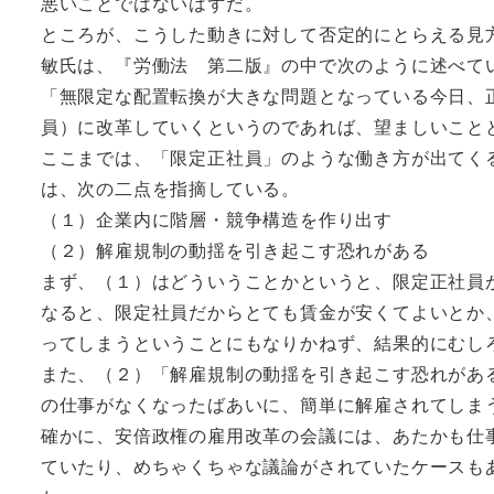
悪いことではないはずだ。
ところが、こうした動きに対して否定的にとらえる見
敏氏は、『労働法 第二版』の中で次のように述べて
「無限定な配置転換が大きな問題となっている今日、
員）に改革していくというのであれば、望ましいこと
ここまでは、「限定正社員」のような働き方が出てく
は、次の二点を指摘している。
（１）企業内に階層・競争構造を作り出す
（２）解雇規制の動揺を引き起こす恐れがある
まず、（１）はどういうことかというと、限定正社員
なると、限定社員だからとても賃金が安くてよいとか
ってしまうということにもなりかねず、結果的にむし
また、（２）「解雇規制の動揺を引き起こす恐れがあ
の仕事がなくなったばあいに、簡単に解雇されてしま
確かに、安倍政権の雇用改革の会議には、あたかも仕
ていたり、めちゃくちゃな議論がされていたケースも