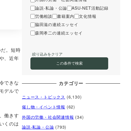
論説-私論・公論
ASU-NET活動記録
労働相談
書籍案内
文化情報
脇田滋の連続エッセイ
森岡孝二の連続エッセイ
のだ。短時
絞り込みをクリア
や、近年
この条件で検索
令できな
カテゴリー
モデルで
ニュース・トピックス
(6,130)
催し物・イベント情報
(62)
、働きす
外国の労働・社会関連情報
(34)
いくのは
論説-私論・公論
(793)