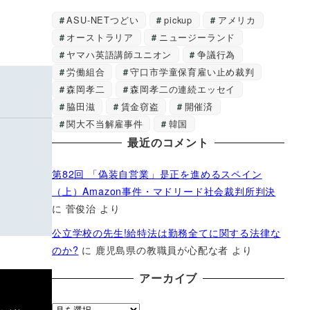
ASU-NETつどい
pickup
アメリカ
オーストラリア
ニュージーランド
ヤマハ英語講師ユニオン
争議行為
労働組合
守口市学童保育雇い止め裁判
森岡孝二
森岡孝二の連続エッセイ
脇田滋
賃金窃盗
開催済
関大不当解雇事件
韓国
最近のコメント
第82回 「偽装自営業」是正を進めるスペイン
（上）Amazon事件・マドリード社会裁判所判決
に
菅俊治
より
公立学校の先生!給特法は勤務全てに関する法律な
のか?
に
鹿児島県の教職員が心配な者
より
アーカイブ
ア