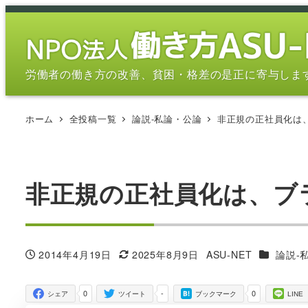
メ
イ
ン
コ
労働者の働き方の改善、貧困・格差の是正に寄与しま
ン
テ
ホーム
全投稿一覧
論説-私論・公論
非正規の正社員化は
ン
ツ
へ
移
非正規の正社員化は、ブ
動
カテゴリ
2014年4月19日
2025年8月9日
ASU-NET
論説-
投稿日
更新日
著
者
0
-
0
シェア
ツイート
ブックマーク
LINE