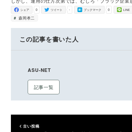
しかし、運用の仕方次第では、むしろ「ブラック企業
0
-
0
シェア
ツイート
ブックマーク
LINE
森岡孝二
この記事を書いた人
ASU-NET
記事一覧
古い投稿