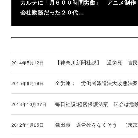
カルテに「月６００時間労働」 アニメ制作
会社勤務だった２０代…
【神奈川新聞社説】 過労死 官
2014年5月12日
投稿日
全労連： 労働者派遣法大改悪法
2015年6月19日
投稿日
毎日社説:秘密保護法案 国会は危
2013年10月27日
投稿日
鎌田慧 過労死をなくそう （東
2012年1月25日
投稿日