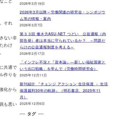
なこと
2026年3月19日
2026年3月以降～労働関連の研究会・シンポジウ
ム等の情報・案内
。それ
2026年3月7日
第３３回 働き方ASU-NET つどい 公益通報（内
きない非
部告発）者は本当に守られているか？ ～問題だ
たわけ
らけの公益通報制度を考える～
。
2026年2月17日
「インフレ不況と『資本論』―新しい福祉国家と
に共通で
いう出口戦略」を学んで（労働時間研究会）
ル作りを
2025年12月11日
新刊紹介 『チェンジ アクション 生活保護 － 生活
激化から
保護裁判30年の軌跡』（明石書店、2025年11
月）
2025年12月6日
員も悪い
タグ