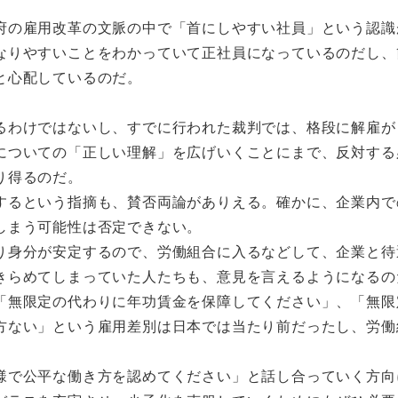
府の雇用改革の文脈の中で「首にしやすい社員」という認識
なりやすいことをわかっていて正社員になっているのだし、
と心配しているのだ。
るわけではないし、すでに行われた裁判では、格段に解雇が
についての「正しい理解」を広げいくことにまで、反対する
り得るのだ。
するという指摘も、賛否両論がありえる。確かに、企業内で
しまう可能性は否定できない。
り身分が安定するので、労働組合に入るなどして、企業と待
きらめてしまっていた人たちも、意見を言えるようになるの
「無限定の代わりに年功賃金を保障してください」、「無限
方ない」という雇用差別は日本では当たり前だったし、労働
様で公平な働き方を認めてください」と話し合っていく方向