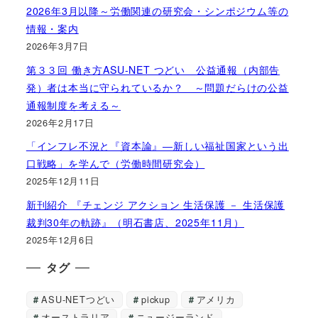
2026年3月以降～労働関連の研究会・シンポジウム等の
情報・案内
2026年3月7日
第３３回 働き方ASU-NET つどい 公益通報（内部告
発）者は本当に守られているか？ ～問題だらけの公益
通報制度を考える～
2026年2月17日
「インフレ不況と『資本論』―新しい福祉国家という出
口戦略」を学んで（労働時間研究会）
2025年12月11日
新刊紹介 『チェンジ アクション 生活保護 － 生活保護
裁判30年の軌跡』（明石書店、2025年11月）
2025年12月6日
タグ
ASU-NETつどい
pickup
アメリカ
オーストラリア
ニュージーランド