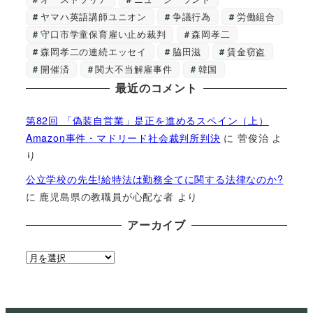
ヤマハ英語講師ユニオン
争議行為
労働組合
守口市学童保育雇い止め裁判
森岡孝二
森岡孝二の連続エッセイ
脇田滋
賃金窃盗
開催済
関大不当解雇事件
韓国
最近のコメント
第82回 「偽装自営業」是正を進めるスペイン（上）
Amazon事件・マドリード社会裁判所判決
に
菅俊治
よ
り
公立学校の先生!給特法は勤務全てに関する法律なのか?
に
鹿児島県の教職員が心配な者
より
アーカイブ
ア
ー
カ
イ