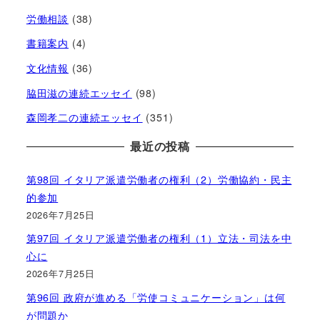
労働相談
(38)
書籍案内
(4)
文化情報
(36)
脇田滋の連続エッセイ
(98)
森岡孝二の連続エッセイ
(351)
最近の投稿
第98回 イタリア派遣労働者の権利（2）労働協約・民主
的参加
2026年7月25日
第97回 イタリア派遣労働者の権利（1）立法・司法を中
心に
2026年7月25日
第96回 政府が進める「労使コミュニケーション」は何
が問題か