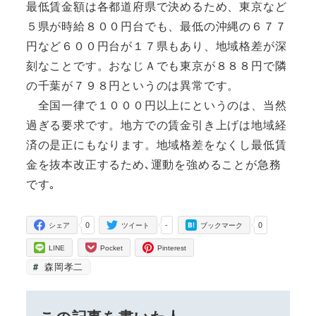
最低賃金額は各都道府県で決めるため、東京など
５県が時給８００円台でも、最低の沖縄の６７７
円など６００円台が１７県もあり、地域格差が深
刻なことです。おなじＡでも東京が８８８円で隣
の千葉が７９８円というのは異常です。
全国一律で１０００円以上にというのは、当然
過ぎる要求です。地方での賃金引き上げは地域経
済の是正にもなります。地域格差をなくし最低賃
金を抜本改正するため､運動を強めることが急務
です｡
0
-
0
シェア
ツイート
ブックマーク
LINE
Pocket
Pinterest
森岡孝二