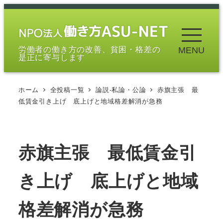
メ
イ
ン
労働者の働き方の改善、貧困・格差の
MENU
コ
是正に寄与します
ン
テ
ホーム
全投稿一覧
論説-私論・公論
赤旗主張 最
ン
低賃金引き上げ 底上げと地域格差解消が急務
ツ
へ
移
赤旗主張 最低賃金引
動
き上げ 底上げと地域
格差解消が急務