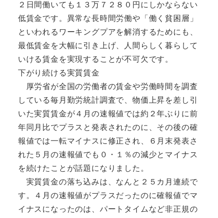
２日間働いても１３万７２８０円にしかならない
低賃金です。異常な長時間労働や「働く貧困層」
といわれるワーキングプアを解消するためにも、
最低賃金を大幅に引き上げ、人間らしく暮らして
いける賃金を実現することが不可欠です。
下がり続ける実質賃金
厚労省が全国の労働者の賃金や労働時間を調査
している毎月勤労統計調査で、物価上昇を差し引
いた実質賃金が４月の速報値では約２年ぶりに前
年同月比でプラスと発表されたのに、その後の確
報値では一転マイナスに修正され、６月末発表さ
れた５月の速報値でも０・１％の減少とマイナス
を続けたことが話題になりました。
実質賃金の落ち込みは、なんと２５カ月連続で
す。４月の速報値がプラスだったのに確報値でマ
イナスになったのは、パートタイムなど非正規の