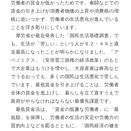
労働者の賃金が低かったためです。春闘などでの
賃金の引き上げが消費者物価の上昇や消費税の増
税に追いつかず、労働者の生活悪化が進んでいる
ことを浮き彫りにしています。
厚労省が最近発表した「国民生活基礎調査」で
も、生活が「苦しい」という人が６２・４％と過
去最高になったことが明らかになりました。「ア
ベノミクス」（安倍晋三政権の経済政策）のもと
で大企業はもうけを増やし、大資産家は株高など
でうるおっても、多くの国民は生活悪化で苦しん
でいます。最低賃金を引き上げることは、労働者
全体の賃金を底上げし、暮らしを立て直すうえで
政府がやらなければならない最優先課題です。
最低賃金法は、「賃金の低廉な労働者」に「最
低額」を保障し、労働者の生活の安定や労働力の
質的向上などを図るとともに、「国民経済の健全