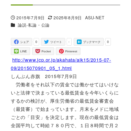
2015年7月9日
2025年8月9日
ASU-NET
投稿日
更新日
著
カテゴリー
論説-私論・公論
者
0
-
0
シェア
ツイート
ブックマーク
LINE
Pocket
Pinterest
http://www.jcp.or.jp/akahata/aik15/2015-07-
09/2015070901_05_1.html
しんぶん赤旗 2015年7月9日
労働者をそれ以下の賃金では働かせてはいけな
いと法律で決まっている最低賃金を今年いくらに
するかの検討が、厚生労働省の最低賃金審査会
（最賃審）で始まっています。月末をメドに地域
ごとの「目安」を決定します。現在の最低賃金は
全国平均して時給７８０円で、１日８時間で月２