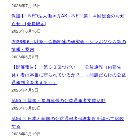
2026年7月16日
保護中: NPO法人働き方ASU-NET 第１４回総会のお知
らせ [会員限定]
2026年6月16日
2026年6月以降～労働関連の研究会・シンポジウム等の
情報・案内
2026年6月2日
【開催報告】 第３３回つどい 「公益通報（内部告
発）者は本当に守られているか？ ～問題だらけの公益
通報制度を考える～」
2026年4月5日
第95回 韓国・参与連帯の公益通報者支援活動
2026年3月23日
第94回 日本と韓国の公益通報者保護制度を調べて比較
する
2026年3月19日