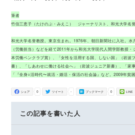
筆者
竹信三恵子（たけのぶ・みえこ） ジャーナリスト、和光大学名
和光大学名誉教授。東京生まれ。1976年、朝日新聞社に入社。
（労働担当）などを経て2011年から和光大学現代人間学部教授・
本労働ペンクラブ賞）、「女性を活用する国、しない国」（岩波
書）、「しあわせに働ける社会へ」（岩波ジュニア新書）、「家
「『全身○活時代〜就活・婚活・保活の社会論』など。2009年貧
0
-
0
シェア
ツイート
ブックマーク
LINE
この記事を書いた人