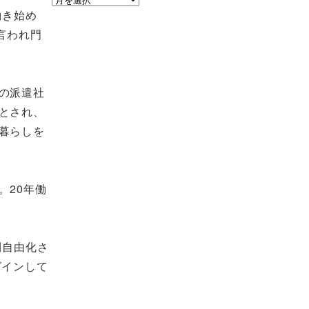
働き始め
ー
言われ門
カ
イ
ブ
の派遣社
とされ、
暮らしを
。20年働
則自由化さ
グインして