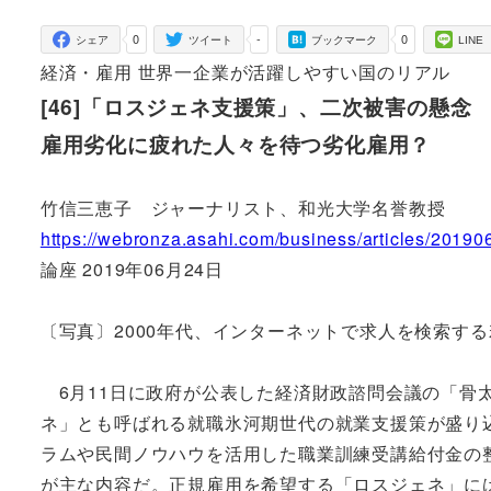
者
0
-
0
シェア
ツイート
ブックマーク
LINE
経済・雇用 世界一企業が活躍しやすい国のリアル
[46]「ロスジェネ支援策」、二次被害の懸念
雇用劣化に疲れた人々を待つ劣化雇用？
竹信三恵子 ジャーナリスト、和光大学名誉教授
https://webronza.asahi.com/business/articles/201
論座 2019年06月24日
〔写真〕2000年代、インターネットで求人を検索す
6月11日に政府が公表した経済財政諮問会議の「骨太
ネ」とも呼ばれる就職氷河期世代の就業支援策が盛り
ラムや民間ノウハウを活用した職業訓練受講給付金の
が主な内容だ。正規雇用を希望する「ロスジェネ」に