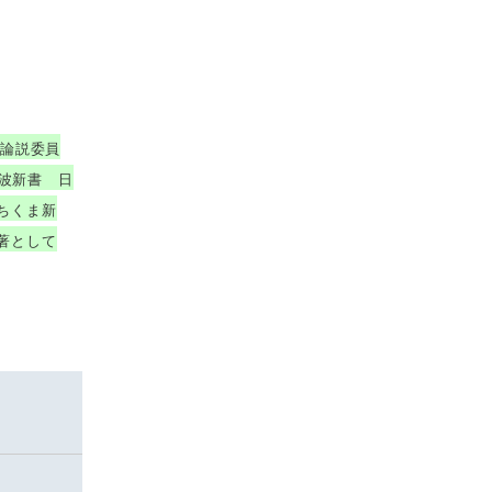
兼論説委員
岩波新書 日
ちくま新
著として