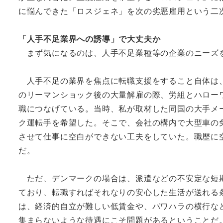
に悩んできた「ロスジェネ」を次の劣悪雇用という二
「人手不足業界への誘導」で大丈夫か
まず気になるのは、人手不足業種等の企業のニーズ
人手不足の業界を焦点に転職支援をすること自体は、
のリーマンショック後の大量解雇の際、労組とハロー
職につなげている。当時、私が取材した同国の大手メ
ク運転手を希望した。そこで、会社の構内で大型車の
させて仕事に空白ができない工夫をしていた。職歴に
だ。
ただ、デンマークの場合は、派遣などの不安定な短期
ており、転職すればそれなりの安心した生活が送れる
は、経済的自立が難しい低賃金や、パワハラの横行な
集まらないような待遇にこそ問題があるということだ