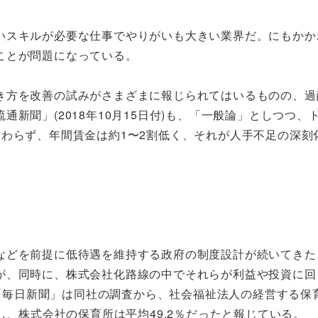
スキルが必要な仕事でやりがいも大きい業界だ。にもかか
ことが問題になっている。
方を改善の試みがさまざまに報じられてはいるものの、過
新聞」(2018年10月15日付)も、「一般論」としつつ、
わらず、年間賃金は約1〜2割低く、それが人手不足の深刻
どを前提に低待遇を維持する政府の制度設計が続いてきた
が、同時に、株式会社化路線の中でそれらが利益や投資に回
日付「毎日新聞」は同社の調査から、社会福祉法人の経営する保
し、株式会社の保育所は平均49.2％だったと報じている。