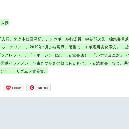
誉教授
水戸支局、東京本社経済部、シンガポール特派員、学芸部次長、編集委員
ジャーナリスト。2019年4月から現職。著書に「ルポ雇用劣化不況」（
ブックレット）、「ミボージン日記」（岩波書店）、「ルポ賃金差別」（
事労働ハラスメント〜生きづらさの根にあるもの」（岩波新書）など。共
困ジャーナリズム大賞受賞。
Pocket
Pinterest