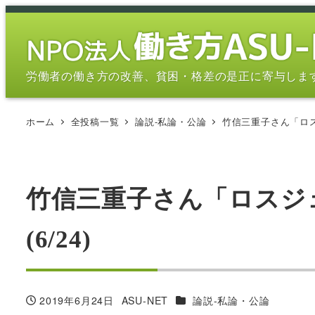
メ
イ
ン
コ
労働者の働き方の改善、貧困・格差の是正に寄与しま
ン
テ
ホーム
全投稿一覧
論説-私論・公論
竹信三重子さん「ロス
ン
ツ
へ
移
竹信三重子さん「ロスジ
動
(6/24)
カテゴリー
2019年6月24日
ASU-NET
論説-私論・公論
投稿日
著