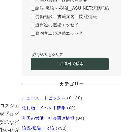
論説-私論・公論
ASU-NET活動記録
労働相談
書籍案内
文化情報
脇田滋の連続エッセイ
森岡孝二の連続エッセイ
絞り込みをクリア
この条件で検索
カテゴリー
ニュース・トピックス
(6,130)
「ロスジェ
催し物・イベント情報
(62)
成プログ
外国の労働・社会関連情報
(34)
委託など
論説-私論・公論
(793)
働かせ方