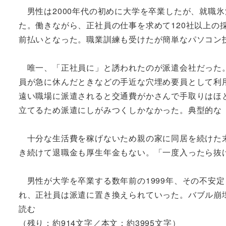
男性は2000年代の初めに大学を卒業したが、就職
た。働きながら、正社員の仕事を求めて120社以上の
前払いとなった。職業訓練も受けたが簡単なパソコン
唯一、「正社員に」と誘われたのが派遣会社だった。
員が急に休んだときなどの手近な穴埋め要員として利
遠い職場に派遣されると交通費がかさんで手取りはほ
立てるため派遣にしがみつくしかなかった。典型的な
十分な生活費を稼げないため親の家に同居を続けた末
き続けて退職金も厚生年金もない。「一度入ったら抜
男性が大学を卒業する数年前の1999年、その不安
れ、正社員は派遣に置き換えられていった。バブル崩
読む
（残り：約914文字／本文：約3995文字）