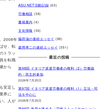
ASU-NET活動記録
(63)
労働相談
(38)
書籍案内
(4)
文化情報
(36)
脇田滋の連続エッセイ
(98)
2008年
ばせ、転
森岡孝二の連続エッセイ
(351)
のトラッ
最近の投稿
員を転職
慮から
第98回 イタリア派遣労働者の権利（2）労働協
約・民主的参加
2026年7月25日
も安定し
第97回 イタリア派遣労働者の権利（1）立法・司
業界に
法を中心に
い。人が
2026年7月25日
第96回 政府が進める「労使コミュニケーション」