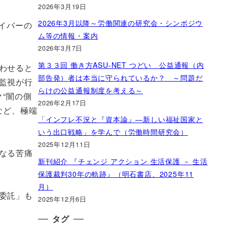
2026年3月19日
2026年3月以降～労働関連の研究会・シンポジウ
イバーの
ム等の情報・案内
2026年3月7日
第３３回 働き方ASU-NET つどい 公益通報（内
わせると
部告発）者は本当に守られているか？ ～問題だ
監視が行
らけの公益通報制度を考える～
“闇の側
2026年2月17日
など、極端
「インフレ不況と『資本論』―新しい福祉国家と
いう出口戦略」を学んで（労働時間研究会）
2025年12月11日
なる苦痛
新刊紹介 『チェンジ アクション 生活保護 － 生活
保護裁判30年の軌跡』（明石書店、2025年11
月）
委託」も
2025年12月6日
タグ