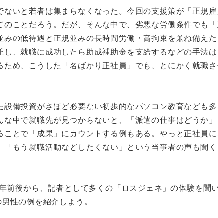
ないと若者は集まらなくなった。今回の支援策が「正規雇
てのことだろう。だが、そんな中で、劣悪な労働条件でも「
並みの低待遇と正規並みの長時間労働・高拘束を兼ね備えた
託し、就職に成功したら助成補助金を支給するなどの手法は
るため、こうした「名ばかり正社員」でも、とにかく就職さ
設備投資がさほど必要ない初歩的なパソコン教育なども多
んな中で就職先が見つからないと、「派遣の仕事はどうか」
ることで「成果」にカウントする例もある。やっと正社員に
、「もう就職活動などしたくない」という当事者の声も聞く
0年前後から、記者として多くの「ロスジェネ」の体験を聞
の男性の例を紹介しよう。