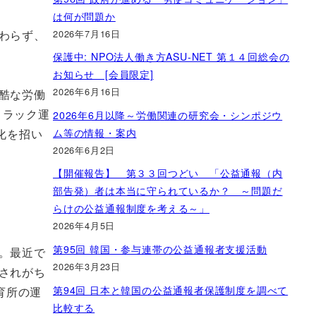
は何が問題か
2026年7月16日
わらず、
保護中: NPO法人働き方ASU-NET 第１４回総会の
お知らせ [会員限定]
2026年6月16日
酷な労働
トラック運
2026年6月以降～労働関連の研究会・シンポジウ
ム等の情報・案内
化を招い
2026年6月2日
【開催報告】 第３３回つどい 「公益通報（内
部告発）者は本当に守られているか？ ～問題だ
らけの公益通報制度を考える～」
2026年4月5日
第95回 韓国・参与連帯の公益通報者支援活動
。最近で
2026年3月23日
されがち
第94回 日本と韓国の公益通報者保護制度を調べて
育所の運
比較する