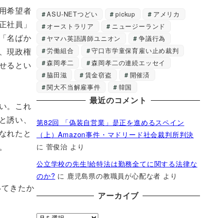
用希望者
ASU-NETつどい
pickup
アメリカ
正社員」
オーストラリア
ニュージーランド
「名ばか
ヤマハ英語講師ユニオン
争議行為
労働組合
守口市学童保育雇い止め裁判
、現政権
森岡孝二
森岡孝二の連続エッセイ
せるとい
脇田滋
賃金窃盗
開催済
関大不当解雇事件
韓国
最近のコメント
い。これ
と誘い、
第82回 「偽装自営業」是正を進めるスペイン
なれたと
（上）Amazon事件・マドリード社会裁判所判決
。
に
菅俊治
より
公立学校の先生!給特法は勤務全てに関する法律な
のか?
に
鹿児島県の教職員が心配な者
より
いてきたか
アーカイブ
ア