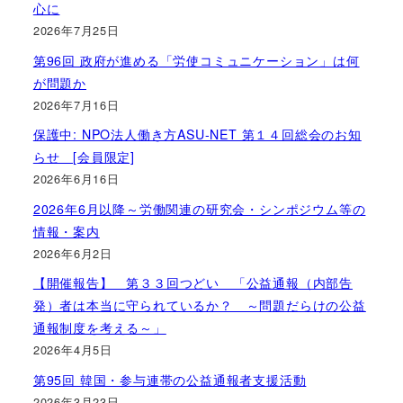
心に
2026年7月25日
第96回 政府が進める「労使コミュニケーション」は何
が問題か
2026年7月16日
保護中: NPO法人働き方ASU-NET 第１４回総会のお知
らせ [会員限定]
2026年6月16日
2026年6月以降～労働関連の研究会・シンポジウム等の
情報・案内
2026年6月2日
【開催報告】 第３３回つどい 「公益通報（内部告
発）者は本当に守られているか？ ～問題だらけの公益
通報制度を考える～」
2026年4月5日
第95回 韓国・参与連帯の公益通報者支援活動
2026年3月23日