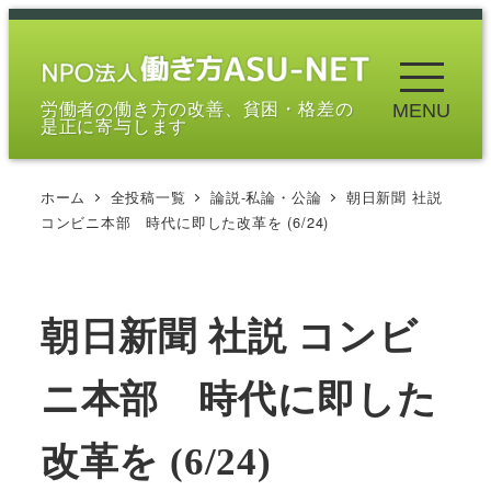
メ
イ
ン
労働者の働き方の改善、貧困・格差の
MENU
コ
是正に寄与します
ン
テ
ホーム
全投稿一覧
論説-私論・公論
朝日新聞 社説
ン
コンビニ本部 時代に即した改革を (6/24)
ツ
へ
移
朝日新聞 社説 コンビ
動
ニ本部 時代に即した
改革を (6/24)