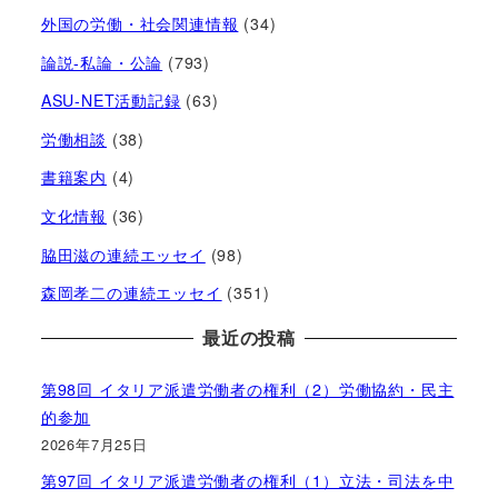
外国の労働・社会関連情報
(34)
論説-私論・公論
(793)
ASU-NET活動記録
(63)
労働相談
(38)
書籍案内
(4)
文化情報
(36)
脇田滋の連続エッセイ
(98)
森岡孝二の連続エッセイ
(351)
最近の投稿
第98回 イタリア派遣労働者の権利（2）労働協約・民主
的参加
2026年7月25日
第97回 イタリア派遣労働者の権利（1）立法・司法を中