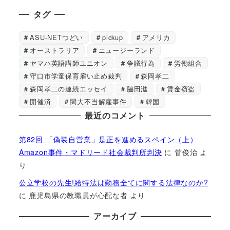
タグ
ASU-NETつどい
pickup
アメリカ
オーストラリア
ニュージーランド
ヤマハ英語講師ユニオン
争議行為
労働組合
守口市学童保育雇い止め裁判
森岡孝二
森岡孝二の連続エッセイ
脇田滋
賃金窃盗
開催済
関大不当解雇事件
韓国
最近のコメント
第82回 「偽装自営業」是正を進めるスペイン（上）
Amazon事件・マドリード社会裁判所判決
に
菅俊治
よ
り
公立学校の先生!給特法は勤務全てに関する法律なのか?
に
鹿児島県の教職員が心配な者
より
アーカイブ