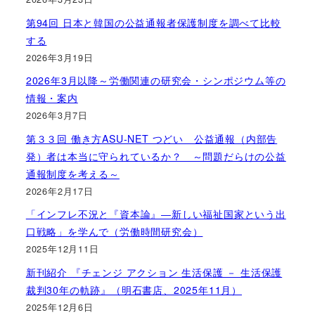
第94回 日本と韓国の公益通報者保護制度を調べて比較
する
2026年3月19日
2026年3月以降～労働関連の研究会・シンポジウム等の
情報・案内
2026年3月7日
第３３回 働き方ASU-NET つどい 公益通報（内部告
発）者は本当に守られているか？ ～問題だらけの公益
通報制度を考える～
2026年2月17日
「インフレ不況と『資本論』―新しい福祉国家という出
口戦略」を学んで（労働時間研究会）
2025年12月11日
新刊紹介 『チェンジ アクション 生活保護 － 生活保護
裁判30年の軌跡』（明石書店、2025年11月）
2025年12月6日