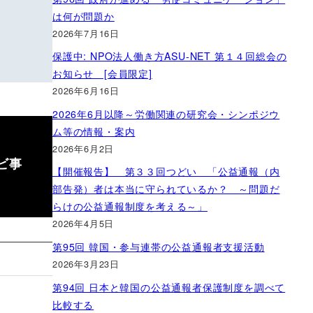
は何が問題か
2026年7月16日
保護中: NPO法人働き方ASU-NET 第１４回総会の
お知らせ [会員限定]
2026年6月16日
2026年6月以降～労働関連の研究会・シンポジウ
ム等の情報・案内
2026年6月2日
ビ事
【開催報告】 第３３回つどい 「公益通報（内
部告発）者は本当に守られているか？ ～問題だ
らけの公益通報制度を考える～」
2026年4月5日
第95回 韓国・参与連帯の公益通報者支援活動
2026年3月23日
第94回 日本と韓国の公益通報者保護制度を調べて
比較する