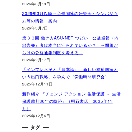
2026年3月19日
2026年3月以降～労働関連の研究会・シンポジウ
ム等の情報・案内
2026年3月7日
第３３回 働き方ASU-NET つどい 公益通報（内
部告発）者は本当に守られているか？ ～問題だ
らけの公益通報制度を考える～
2026年2月17日
「インフレ不況と『資本論』―新しい福祉国家と
いう出口戦略」を学んで（労働時間研究会）
2025年12月11日
新刊紹介 『チェンジ アクション 生活保護 － 生活
保護裁判30年の軌跡』（明石書店、2025年11
月）
2025年12月6日
タグ