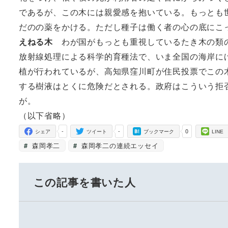
であるが、この木には親愛感を抱いている。もっとも
だのの薬をかける。ただし種子は働く者の心の底にこ
えねる木
わが国がもっとも重視しているたき木の類
放射線処理による科学的育種法で、いま全国の海岸に
植が行われているが、高知県窪川町が住民投票でこの
する樹液はとくに危険だとされる。政府はこういう拒
が。
（以下省略）
-
-
0
シェア
ツイート
ブックマーク
LINE
森岡孝二
森岡孝二の連続エッセイ
この記事を書いた人