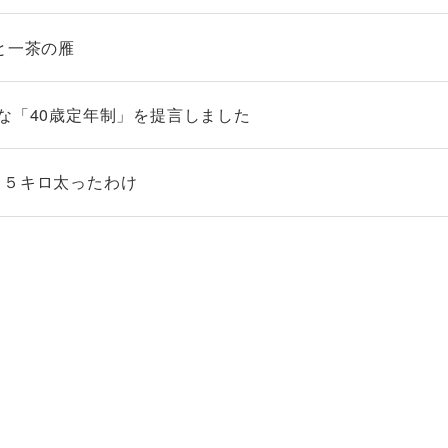
と一茶の雁
な「40歳定年制」を提言しました
ら５キロ太ったわけ