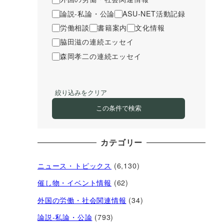
論説-私論・公論
ASU-NET活動記録
労働相談
書籍案内
文化情報
脇田滋の連続エッセイ
森岡孝二の連続エッセイ
絞り込みをクリア
この条件で検索
カテゴリー
ニュース・トピックス
(6,130)
催し物・イベント情報
(62)
外国の労働・社会関連情報
(34)
論説-私論・公論
(793)