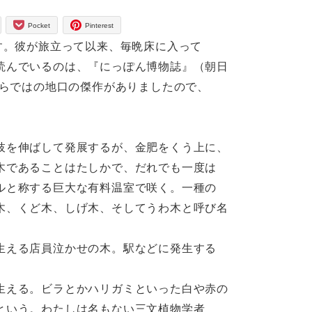
Pocket
Pinterest
す。彼が旅立って以来、毎晩床に入って
読んでいるのは、『にっぽん博物誌』（朝日
ならではの地口の傑作がありましたので、
枝を伸ばして発展するが、金肥をくう上に、
木であることはたしかで、だれでも一度は
ルと称する巨大な有料温室で咲く。一種の
木、くど木、しげ木、そしてうわ木と呼び名
生える店員泣かせの木。駅などに発生する
生える。ビラとかハリガミといった白や赤の
という。わたしは名もない三文植物学者