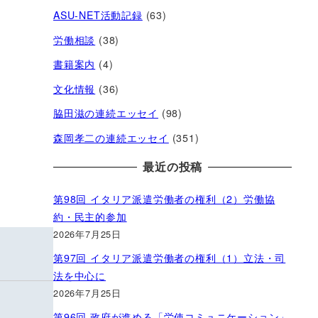
ASU-NET活動記録
(63)
労働相談
(38)
書籍案内
(4)
文化情報
(36)
脇田滋の連続エッセイ
(98)
森岡孝二の連続エッセイ
(351)
最近の投稿
第98回 イタリア派遣労働者の権利（2）労働協
約・民主的参加
2026年7月25日
第97回 イタリア派遣労働者の権利（1）立法・司
法を中心に
2026年7月25日
第96回 政府が進める「労使コミュニケーション」