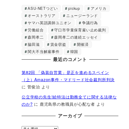
ASU-NETつどい
pickup
アメリカ
オーストラリア
ニュージーランド
ヤマハ英語講師ユニオン
争議行為
労働組合
守口市学童保育雇い止め裁判
森岡孝二
森岡孝二の連続エッセイ
脇田滋
賃金窃盗
開催済
関大不当解雇事件
韓国
最近のコメント
第82回 「偽装自営業」是正を進めるスペイン
（上）Amazon事件・マドリード社会裁判所判決
に
菅俊治
より
公立学校の先生!給特法は勤務全てに関する法律な
のか?
に
鹿児島県の教職員が心配な者
より
アーカイブ
ア