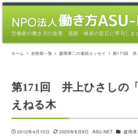
メ
イ
ン
コ
労働者の働き方の改善、貧困・格差の是正に寄与しま
ン
テ
ホーム
全投稿一覧
森岡孝二の連続エッセイ
第171回 
ン
ツ
へ
移
第171回 井上ひさし
動
えねる木
カテゴリ
2012年4月10日
2025年8月9日
ASU-NET
森岡孝
投稿日
更新日
著