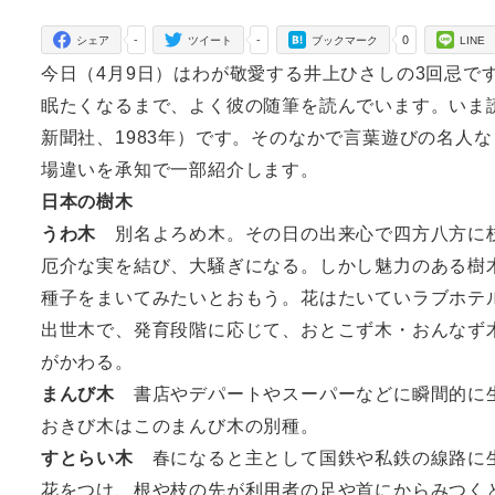
者
-
-
0
シェア
ツイート
ブックマーク
LINE
今日（4月9日）はわが敬愛する井上ひさしの3回忌で
眠たくなるまで、よく彼の随筆を読んでいます。いま
新聞社、1983年）です。そのなかで言葉遊びの名人
場違いを承知で一部紹介します。
日本の樹木
うわ木
別名よろめ木。その日の出来心で四方八方に
厄介な実を結び、大騒ぎになる。しかし魅力のある樹
種子をまいてみたいとおもう。花はたいていラブホテ
出世木で、発育段階に応じて、おとこず木・おんなず
がかわる。
まんび木
書店やデパートやスーパーなどに瞬間的に
おきび木はこのまんび木の別種。
すとらい木
春になると主として国鉄や私鉄の線路に
花をつけ、根や枝の先が利用者の足や首にからみつく