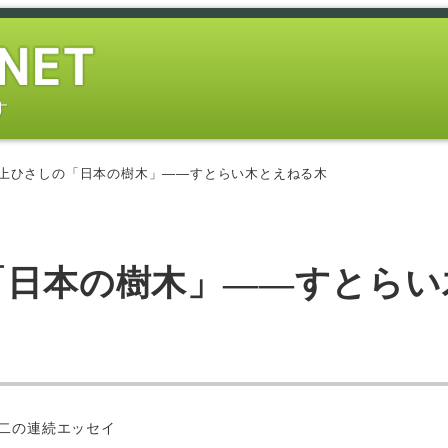
す
井上ひさしの「日本の樹木」――すとらい木とえねる木
の「日本の樹木」――すとらい
ー
二の連続エッセイ