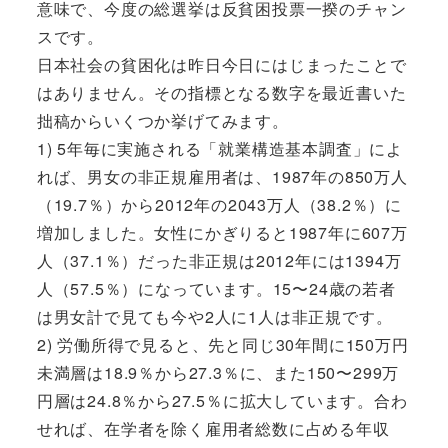
意味で、今度の総選挙は反貧困投票一揆のチャン
スです。
日本社会の貧困化は昨日今日にはじまったことで
はありません。その指標となる数字を最近書いた
拙稿からいくつか挙げてみます。
1) 5年毎に実施される「就業構造基本調査」によ
れば、男女の非正規雇用者は、1987年の850万人
（19.7％）から2012年の2043万人（38.2％）に
増加しました。女性にかぎりると1987年に607万
人（37.1％）だった非正規は2012年には1394万
人（57.5％）になっています。15〜24歳の若者
は男女計で見ても今や2人に1人は非正規です。
2) 労働所得で見ると、先と同じ30年間に150万円
未満層は18.9％から27.3％に、また150〜299万
円層は24.8％から27.5％に拡大しています。合わ
せれば、在学者を除く雇用者総数に占める年収