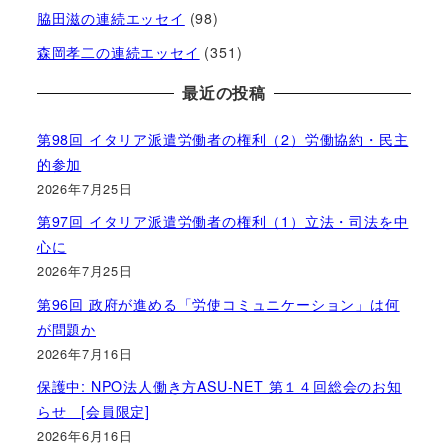
脇田滋の連続エッセイ
(98)
森岡孝二の連続エッセイ
(351)
最近の投稿
第98回 イタリア派遣労働者の権利（2）労働協約・民主
的参加
2026年7月25日
第97回 イタリア派遣労働者の権利（1）立法・司法を中
心に
2026年7月25日
第96回 政府が進める「労使コミュニケーション」は何
が問題か
2026年7月16日
保護中: NPO法人働き方ASU-NET 第１４回総会のお知
らせ [会員限定]
2026年6月16日