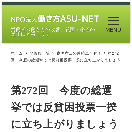
メ
イ
ン
労働者の働き方の改善、貧困・格差の
MENU
コ
是正に寄与します
ン
テ
ホーム
全投稿一覧
森岡孝二の連続エッセイ
第272
ン
回 今度の総選挙では反貧困投票一揆に立ち上がりましょう
ツ
へ
移
第272回 今度の総選
動
挙では反貧困投票一揆
に立ち上がりましょう