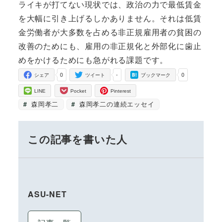
ライキが打てない現状では、政治の力で最低賃金
を大幅に引き上げるしかありません。それは低賃
金労働者が大多数を占める非正規雇用者の貧困の
改善のためにも、雇用の非正規化と外部化に歯止
めをかけるためにも急がれる課題です。
0
-
0
シェア
ツイート
ブックマーク
LINE
Pocket
Pinterest
森岡孝二
森岡孝二の連続エッセイ
この記事を書いた人
ASU-NET