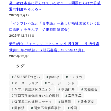
発）者は本当に守られているか？ ～問題だらけの公益
通報制度を考える～
2026年2月17日
「インフレ不況と『資本論』―新しい福祉国家という出
口戦略」を学んで（労働時間研究会）
2025年12月11日
新刊紹介 『チェンジ アクション 生活保護 － 生活保護
裁判30年の軌跡』（明石書店、2025年11月）
2025年12月6日
タグ
ASU-NETつどい
pickup
アメリカ
オーストラリア
ニュージーランド
ヤマハ英語講師ユニオン
争議行為
労働組合
守口市学童保育雇い止め裁判
森岡孝二
森岡孝二の連続エッセイ
脇田滋
賃金窃盗
開催済
関大不当解雇事件
韓国