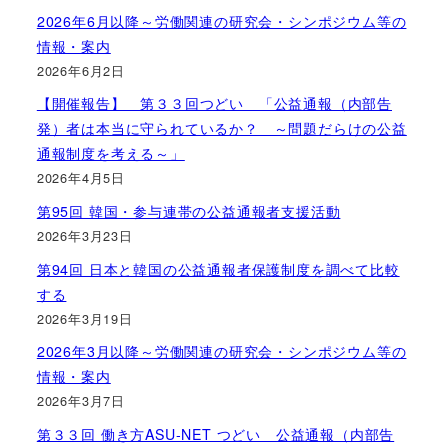
2026年6月以降～労働関連の研究会・シンポジウム等の
情報・案内
2026年6月2日
【開催報告】 第３３回つどい 「公益通報（内部告
発）者は本当に守られているか？ ～問題だらけの公益
通報制度を考える～」
2026年4月5日
第95回 韓国・参与連帯の公益通報者支援活動
2026年3月23日
第94回 日本と韓国の公益通報者保護制度を調べて比較
する
2026年3月19日
2026年3月以降～労働関連の研究会・シンポジウム等の
情報・案内
2026年3月7日
第３３回 働き方ASU-NET つどい 公益通報（内部告