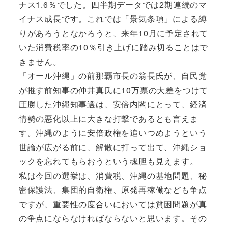
ナス1.6％でした。四半期データでは2期連続のマ
イナス成長です。これでは「景気条項」による縛
りがあろうとなかろうと、来年10月に予定されて
いた消費税率の10％引き上げに踏み切ることはで
きません。
「オール沖縄」の前那覇市長の翁長氏が、自民党
が推す前知事の仲井真氏に10万票の大差をつけて
圧勝した沖縄知事選は、安倍内閣にとって、経済
情勢の悪化以上に大きな打撃であるとも言えま
す。沖縄のように安倍政権を追いつめようという
世論が広がる前に、解散に打って出て、沖縄ショ
ックを忘れてもらおうという魂胆も見えます。
私は今回の選挙は、消費税、沖縄の基地問題、秘
密保護法、集団的自衛権、原発再稼働なども争点
ですが、重要性の度合いにおいては貧困問題が真
の争点にならなければならないと思います。その