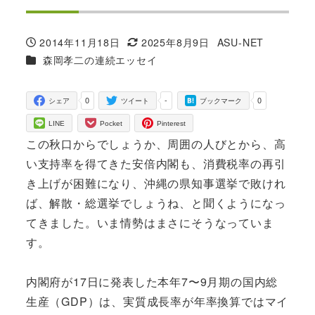
2014年11月18日
2025年8月9日
ASU-NET
投稿日
更新日
著
カテゴリー
森岡孝二の連続エッセイ
者
0
-
0
シェア
ツイート
ブックマーク
LINE
Pocket
Pinterest
この秋口からでしょうか、周囲の人びとから、高
い支持率を得てきた安倍内閣も、消費税率の再引
き上げが困難になり、沖縄の県知事選挙で敗けれ
ば、解散・総選挙でしょうね、と聞くようになっ
てきました。いま情勢はまさにそうなっていま
す。
内閣府が17日に発表した本年7〜9月期の国内総
生産（GDP）は、実質成長率が年率換算ではマイ