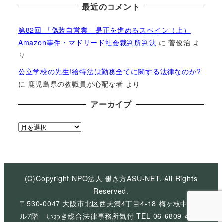
最近のコメント
第82回 「偽装自営業」是正を進めるスペイン（上）
Amazon事件・マドリード社会裁判所判決
に
菅俊治
よ
り
公立学校の先生!給特法は勤務全てに関する法律なのか?
に
鹿児島県の教職員が心配な者
より
アーカイブ
ア
ー
カ
イ
ブ
(C)Copyright NPO法人 働き方ASU-NET, All Rights
Reserved.
〒530-0047 大阪市北区西天満4丁目4-18 梅ヶ枝中央ビ
ル7階 いわき総合法律事務所気付 TEL 06-6809-4926