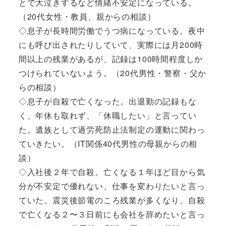
とで大泣きするなど情緒不安定になっている。
（20代女性・教員、親からの相談）
◇息子が長時間労働でうつ病になっている。夜中
にも呼び出されたりしていて、実際には月200時
間以上の残業があるが、記録は100時間程度しか
つけられていないよう。（20代男性・警察・父か
らの相談）
◇息子が自殺で亡くなった。出退勤の記録もな
く、年休も取れず、「休職したい」と言ってい
た。遺族として過労死防止法制定の運動に関わっ
ていきたい。（IT関係40代男性の母親からの相
談）
◇入社後２年で自殺。亡くなる１年ほど目から気
分が不安定で優れない、仕事を変わりたいと言っ
ていた。震災後節電のころ残業が多くなり、自殺
で亡くなる２〜３日前にも会社を辞めたいと言っ