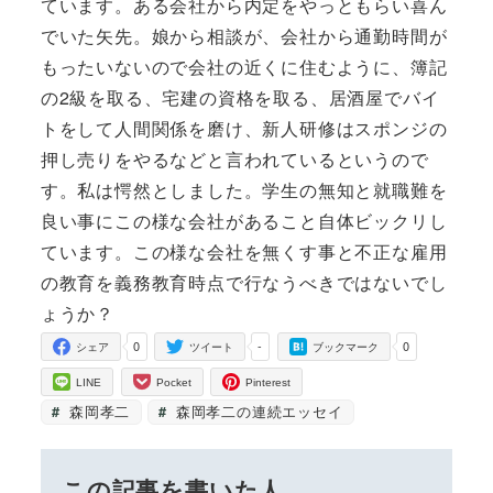
ています。ある会社から内定をやっともらい喜ん
でいた矢先。娘から相談が、会社から通勤時間が
もったいないので会社の近くに住むように、簿記
の2級を取る、宅建の資格を取る、居酒屋でバイ
トをして人間関係を磨け、新人研修はスポンジの
押し売りをやるなどと言われているというので
す。私は愕然としました。学生の無知と就職難を
良い事にこの様な会社があること自体ビックリし
ています。この様な会社を無くす事と不正な雇用
の教育を義務教育時点で行なうべきではないでし
ょうか？
0
-
0
シェア
ツイート
ブックマーク
LINE
Pocket
Pinterest
森岡孝二
森岡孝二の連続エッセイ
この記事を書いた人