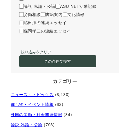
論説-私論・公論
ASU-NET活動記録
労働相談
書籍案内
文化情報
脇田滋の連続エッセイ
森岡孝二の連続エッセイ
絞り込みをクリア
この条件で検索
カテゴリー
ニュース・トピックス
(6,130)
催し物・イベント情報
(62)
外国の労働・社会関連情報
(34)
論説-私論・公論
(793)