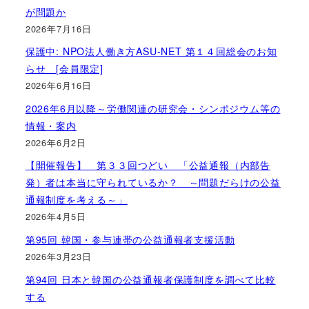
が問題か
2026年7月16日
保護中: NPO法人働き方ASU-NET 第１４回総会のお知
らせ [会員限定]
2026年6月16日
2026年6月以降～労働関連の研究会・シンポジウム等の
情報・案内
2026年6月2日
【開催報告】 第３３回つどい 「公益通報（内部告
発）者は本当に守られているか？ ～問題だらけの公益
通報制度を考える～」
2026年4月5日
第95回 韓国・参与連帯の公益通報者支援活動
2026年3月23日
第94回 日本と韓国の公益通報者保護制度を調べて比較
する