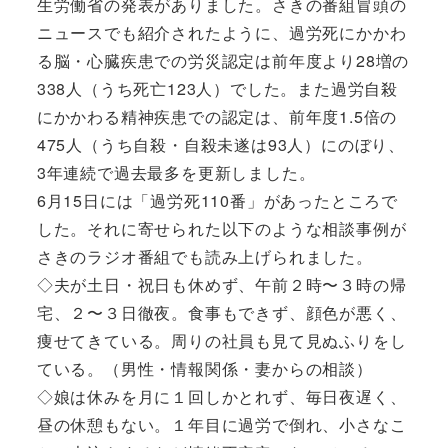
生労働省の発表がありました。さきの番組冒頭の
ニュースでも紹介されたように、過労死にかかわ
る脳・心臓疾患での労災認定は前年度より28増の
338人（うち死亡123人）でした。また過労自殺
にかかわる精神疾患での認定は、前年度1.5倍の
475人（うち自殺・自殺未遂は93人）にのぼり、
3年連続で過去最多を更新しました。
6月15日には「過労死110番」があったところで
した。それに寄せられた以下のような相談事例が
さきのラジオ番組でも読み上げられました。
◇夫が土日・祝日も休めず、午前２時〜３時の帰
宅、２〜３日徹夜。食事もできず、顔色が悪く、
痩せてきている。周りの社員も見て見ぬふりをし
ている。（男性・情報関係・妻からの相談）
◇娘は休みを月に１回しかとれず、毎日夜遅く、
昼の休憩もない。１年目に過労で倒れ、小さなこ