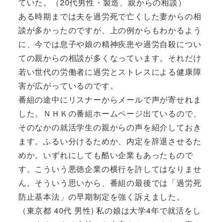
ていた。（20代男性・製造、親からの相談）
ある時期までは夫を過労死で亡くした妻からの相
談が多かったのですが、上の例からもわかるよう
に、今では息子や娘の精神疾患や過労自殺につい
ての親からの相談が多くなっています。それだけ
若い世代の労働者に過労とストレスによる健康障
害が広がっているのです。
番組の途中にリスナーからメールで声が寄せれま
した。ＮＨＫの番組ホームページ出ているので、
そのなかの就活学生の親からの声を紹介しておき
ます。ふるい分けるためか、内定を辞退させるた
めか。いずれにしても酷い企業もあったもので
す。こういう悪徳企業の横行を許してはなりませ
ん。そういう思いから、番組の最後では「過労死
防止基本法」の早期制定を強く訴えました。
（東京都 40代 男性) 私の娘は大学4年で就活をし