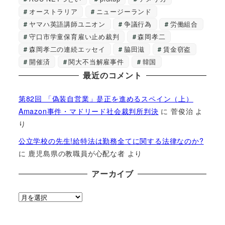
オーストラリア
ニュージーランド
ヤマハ英語講師ユニオン
争議行為
労働組合
守口市学童保育雇い止め裁判
森岡孝二
森岡孝二の連続エッセイ
脇田滋
賃金窃盗
開催済
関大不当解雇事件
韓国
最近のコメント
第82回 「偽装自営業」是正を進めるスペイン（上）
Amazon事件・マドリード社会裁判所判決
に
菅俊治
よ
り
公立学校の先生!給特法は勤務全てに関する法律なのか?
に
鹿児島県の教職員が心配な者
より
アーカイブ
ア
ー
カ