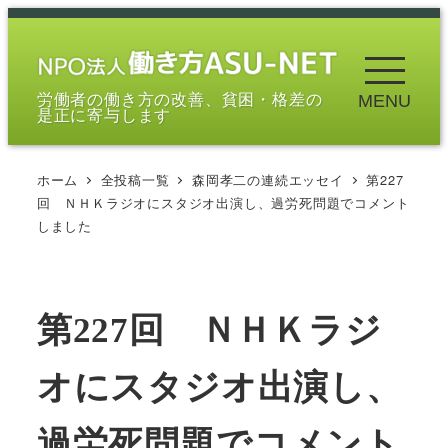
メ
イ
ン
労働者の働き方の改善、貧困・格差の
MENU
コ
是正に寄与します
ン
テ
ホーム
全投稿一覧
森岡孝二の連続エッセイ
第227
ン
回 ＮＨＫラジオにスタジオ出演し、過労死問題でコメント
ツ
しました
へ
移
動
第227回 ＮＨＫラジ
オにスタジオ出演し、
過労死問題でコメント