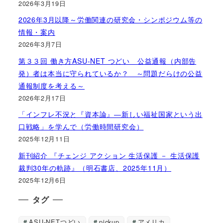
2026年3月19日
2026年3月以降～労働関連の研究会・シンポジウム等の
情報・案内
2026年3月7日
第３３回 働き方ASU-NET つどい 公益通報（内部告
発）者は本当に守られているか？ ～問題だらけの公益
通報制度を考える～
2026年2月17日
「インフレ不況と『資本論』―新しい福祉国家という出
口戦略」を学んで（労働時間研究会）
2025年12月11日
新刊紹介 『チェンジ アクション 生活保護 － 生活保護
裁判30年の軌跡』（明石書店、2025年11月）
2025年12月6日
タグ
ASU-NETつどい
pickup
アメリカ