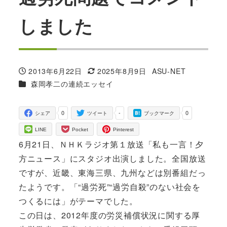
しました
2013年6月22日
2025年8月9日
ASU-NET
投稿日
更新日
著
カテゴリー
森岡孝二の連続エッセイ
者
0
-
0
シェア
ツイート
ブックマーク
LINE
Pocket
Pinterest
6月21日、ＮＨＫラジオ第１放送「私も一言！夕
方ニュース」にスタジオ出演しました。全国放送
ですが、近畿、東海三県、九州などは別番組だっ
たようです。「“過労死”“過労自殺”のない社会を
つくるには」がテーマでした。
この日は、2012年度の労災補償状況に関する厚