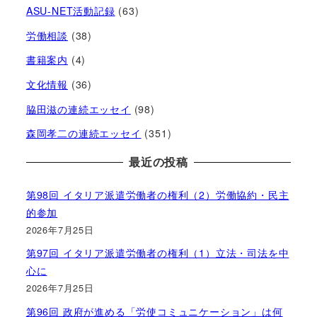
ASU-NET活動記録
(63)
労働相談
(38)
書籍案内
(4)
文化情報
(36)
脇田滋の連続エッセイ
(98)
森岡孝二の連続エッセイ
(351)
最近の投稿
第98回 イタリア派遣労働者の権利（2）労働協約・民主
的参加
2026年7月25日
第97回 イタリア派遣労働者の権利（1）立法・司法を中
心に
2026年7月25日
第96回 政府が進める「労使コミュニケーション」は何