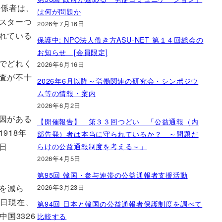
関係者は、
は何が問題か
スターつ
2026年7月16日
れている
保護中: NPO法人働き方ASU-NET 第１４回総会の
お知らせ [会員限定]
でどれく
2026年6月16日
査が不十
2026年6月以降～労働関連の研究会・シンポジウ
ム等の情報・案内
2026年6月2日
因がある
【開催報告】 第３３回つどい 「公益通報（内
918年
部告発）者は本当に守られているか？ ～問題だ
3日
らけの公益通報制度を考える～」
2026年4月5日
第95回 韓国・参与連帯の公益通報者支援活動
2026年3月23日
を減ら
4日現在、
第94回 日本と韓国の公益通報者保護制度を調べて
中国3326
比較する