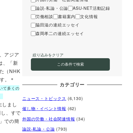
論説-私論・公論
ASU-NET活動記録
労働相談
書籍案内
文化情報
脇田滋の連続エッセイ
森岡孝二の連続エッセイ
、アジア
絞り込みをクリア
は、「新
この条件で検索
た（NHK
ます。＊
カテゴリー
いて多くの
。
ニュース・トピックス
(6,130)
生しまし
催し物・イベント情報
(62)
開し、すで
外国の労働・社会関連情報
(34)
」での簡
論説-私論・公論
(793)