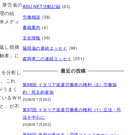
・厚労省の
ASU-NET活動記録
(63)
理の結
労働相談
(38)
米メディ
書籍案内
(4)
文化情報
(36)
返し指摘
脇田滋の連続エッセイ
(98)
触者」に
森岡孝二の連続エッセイ
(351)
最近の投稿
タを分析し
す。これ
第98回 イタリア派遣労働者の権利（2）労働協
がうまく
約・民主的参加
ているＷＨ
2026年7月25日
と」が不
第97回 イタリア派遣労働者の権利（1）立法・司
法を中心に
2026年7月25日
第96回 政府が進める「労使コミュニケーション」