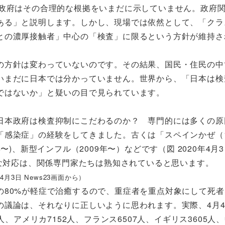
政府はその合理的な根拠をいまだに示していません。政府
ある」と説明します。しかし、現場では依然として、「クラ
との濃厚接触者」中心の「検査」に限るという方針が維持さ
方針は変わっていないのです。その結果、国民・住民の中
いまだに日本では分かっていません。世界から、「日本は検
ではないか」と疑いの目で見られています。
本政府は検査抑制にこだわるのか？ 専門的には多くの原
感染症」の経験をしてきました。古くは「スペインかぜ（1
2年〜)、新型インフル（2009年〜）などです（図 2020年4月
要な対応は、関係専門家たちは熟知されていると思います。
年4月3日 News23画面から）
80%が軽症で治癒するので、重症者を重点対象にして死者
の議論は、それなりに正しいように思われます。実際、4月
、アメリカ7152人、フランス6507人、イギリス3605人、