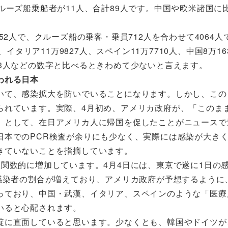
ルーズ船乗船者が11人、合計89人です。中国や欧米諸国に
2人で、クルーズ船の乗客・乗員712人を合わせて4064人
イタリア11万9827人、スペイン11万7710人、中国8万16
3183人などの数字と比べるときわめて少ないと言えます。
われる日本
て、感染拡大を防いでいることになります。しかし、この
られています。実際、4月初め、アメリカ政府が、「このま
」として、在日アメリカ人に帰国を促したことがニュースで
日本でのPCR検査が余りにも少なく、実際には感染が大き
きていないことを指摘しています。
関数的に増加しています。4月4日には、東京で遂に1日の
感染者の割合が増えており、アメリカ政府が予想するように
っており、中国・武漢、イタリア、スペインのような「医療
いると心配されます。
に直面していると思います。少なくとも、韓国やドイツが