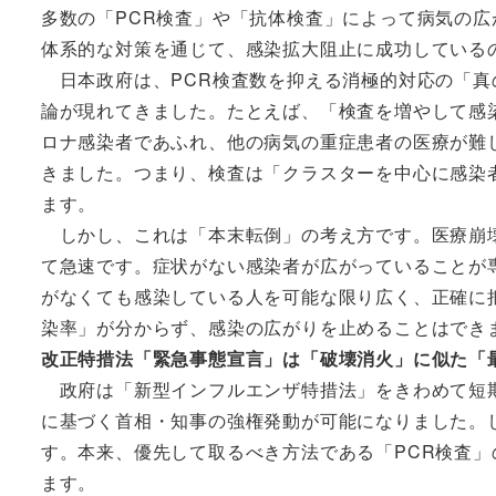
多数の「PCR検査」や「抗体検査」によって病気の
体系的な対策を通じて、感染拡大阻止に成功している
日本政府は、PCR検査数を抑える消極的対応の「真
論が現れてきました。たとえば、「検査を増やして感
ロナ感染者であふれ、他の病気の重症患者の医療が難
きました。つまり、検査は「クラスターを中心に感染
ます。
しかし、これは「本末転倒」の考え方です。医療崩壊
て急速です。症状がない感染者が広がっていることが
がなくても感染している人を可能な限り広く、正確に
染率」が分からず、感染の広がりを止めることはでき
改正特措法「緊急事態宣言」は「破壊消火」に似た「
政府は「新型インフルエンザ特措法」をきわめて短期
に基づく首相・知事の強権発動が可能になりました。
す。本来、優先して取るべき方法である「PCR検査
ます。