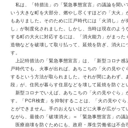
私は、「特措法」の「緊急事態宣言」の議論を聞いて
いう大きな町を大部分、燃やし尽くすほどの「大火」
もありました。そのために江戸時代には「火消し」が
し」が制度化されました。しかし、当時は現在のよう
する町の大火に対応するには、「消火能力」がまった
造物などを破壊して取り払って、延焼を防ぎ、消火に
す。
上記特措法の「緊急事態宣言」は、「新型コロナ感染
戸時代でも、火事が出れば、あちこちの「火の見やぐ
するという方法が取られました。それが間にあわず、
段」が、住民が暮らす住居などを壊して延焼を防ぐと
新型コロナでいえば、あちこちの「火の見やぐら」か
す。「PCR検査」を抑制することは、「火の見やぐ
とができません。手のおえないほどに火事が広がって
ながら、最後の「破壊消火」＝「緊急事態宣言」の議
医療崩壊を防ぐためにも、政府・厚生労働省は不合理