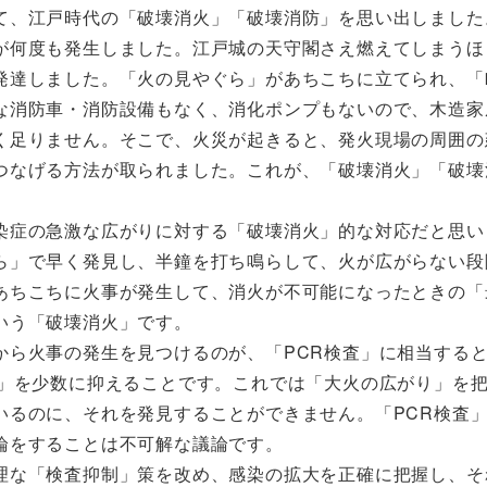
、江戸時代の「破壊消火」「破壊消防」を思い出しました
が何度も発生しました。江戸城の天守閣さえ燃えてしまうほ
発達しました。「火の見やぐら」があちこちに立てられ、「
な消防車・消防設備もなく、消化ポンプもないので、木造家
く足りません。そこで、火災が起きると、発火現場の周囲の
つなげる方法が取られました。これが、「破壊消火」「破壊
症の急激な広がりに対する「破壊消火」的な対応だと思い
ら」で早く発見し、半鐘を打ち鳴らして、火が広がらない段
あちこちに火事が発生して、消火が不可能になったときの「
いう「破壊消火」です。
ら火事の発生を見つけるのが、「PCR検査」に相当する
ら」を少数に抑えることです。これでは「大火の広がり」を
いるのに、それを発見することができません。「PCR検査
論をすることは不可解な議論です。
な「検査抑制」策を改め、感染の拡大を正確に把握し、そ