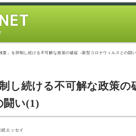
す
CR検査」を抑制し続ける不可解な政策の破綻 −新型コロナウィルスとの闘い(
を抑制し続ける不可解な政策の
闘い(1)
連続エッセイ