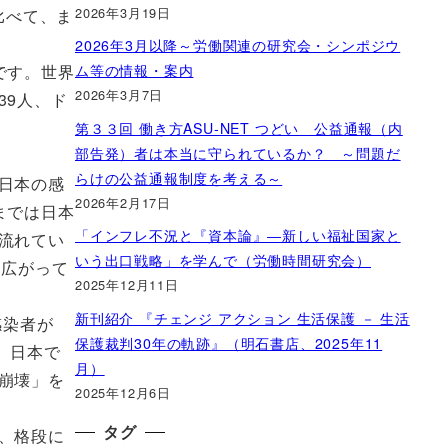
2026年3月19日
比べて、ま
2026年3月以降～労働関連の研究会・シンポジウ
ム等の情報・案内
です。世界
2026年3月7日
39人、ド
第３３回 働き方ASU-NET つどい 公益通報（内
部告発）者は本当に守られているか？ ～問題だ
らけの公益通報制度を考える～
日本の感
2026年2月17日
までは日本
「インフレ不況と『資本論』―新しい福祉国家と
流れてい
いう出口戦略」を学んで（労働時間研究会）
く広がって
2025年12月11日
新刊紹介 『チェンジ アクション 生活保護 － 生活
感染者が
保護裁判30年の軌跡』（明石書店、2025年11
、日本で
月）
崩壊」を
2025年12月6日
タグ
、格段に