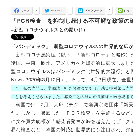
者
4
-
0
シェア
ツイート
ブックマーク
LINE
「PCR検査」を抑制し続ける不可解な政策の
−新型コロナウィルスとの闘い(1)
「パンデミック」−新型コロナウィルスの世界的な広
新型コロナ感染症（以下、「新型コロナ」と略称）が
諸国、中東、欧州、アメリカへと爆発的に拡大しました
型コロナウイルスはパンデミック（世界的大流行）と
News 2020年3月12日）。そして、4月2日現在、
＊ 私の専門は、労働法・社会保障法であり、感染症対策は専門
ことを考えさせられました。感染症との闘いの最前線＝医療現場
韓国では、2月、大邱（テグ）で新興宗教団体「新天
た。しかし、徹底した「ＰＣＲ検査」を実施するなど、
に文在寅大統領が「感染者発生が峠を越えた（ピーク
易な検査など、韓国の対応は世界的にも注目され、評