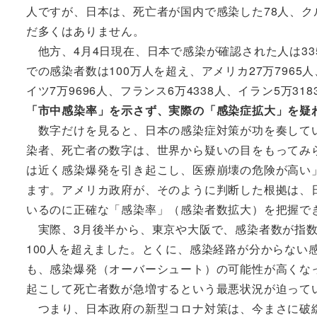
人ですが、日本は、死亡者が国内で感染した78人、ク
だ多くはありません。
他方、4月4日現在、日本で感染が確認された人は335
での感染者数は100万人を超え、アメリカ27万7965人、
イツ7万9696人、フランス6万4338人、イラン5万
「市中感染率」を示さず、実際の「感染症拡大」を疑
数字だけを見ると、日本の感染症対策が功を奏してい
染者、死亡者の数字は、世界から疑いの目をもってみ
は近く感染爆発を引き起こし、医療崩壊の危険が高い
ます。アメリカ政府が、そのように判断した根拠は、
いるのに正確な「感染率」（感染者数拡大）を把握で
実際、3月後半から、東京や大阪で、感染者数が指数
100人を超えました。とくに、感染経路が分からない
も、感染爆発（オーバーシュート）の可能性が高くな
起こして死亡者数が急増するという最悪状況が迫って
つまり、日本政府の新型コロナ対策は、今まさに破綻