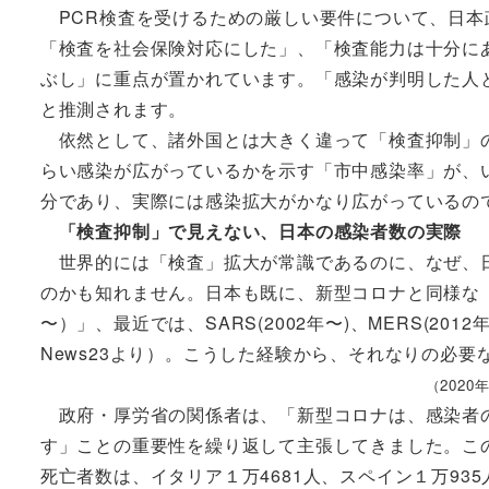
PCR検査を受けるための厳しい要件について、日本
「検査を社会保険対応にした」、「検査能力は十分に
ぶし」に重点が置かれています。「感染が判明した人
と推測されます。
依然として、諸外国とは大きく違って「検査抑制」の
らい感染が広がっているかを示す「市中感染率」が、
分であり、実際には感染拡大がかなり広がっているの
「検査抑制」で見えない、日本の感染者数の実際
世界的には「検査」拡大が常識であるのに、なぜ、日
のかも知れません。日本も既に、新型コロナと同様な「
〜）」、最近では、SARS(2002年〜)、MERS(201
News23より）。こうした経験から、それなりの必
（2020
政府・厚労省の関係者は、「新型コロナは、感染者の
す」ことの重要性を繰り返して主張してきました。こ
死亡者数は、イタリア１万4681人、スペイン１万935人