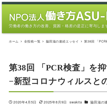
メ
イ
ン
コ
労働者の働き方の改善、貧困・格差の是正に寄与しま
ン
テ
ホーム
全投稿一覧
脇田滋の連続エッセイ
第38回 「P
ン
ツ
へ
移
第38回 「PCR検査」
動
−新型コロナウィルスとの
カテゴリー
2020年4月5日
2025年8月9日
swakita
脇田滋の
投稿日
更新日
著