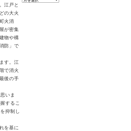
。江戸と
ー
どの大火
カ
町火消
イ
屋が密集
ブ
建物や構
消防」で
ます。江
階で消火
最後の手
と思いま
把握するこ
」を抑制し
れを基に