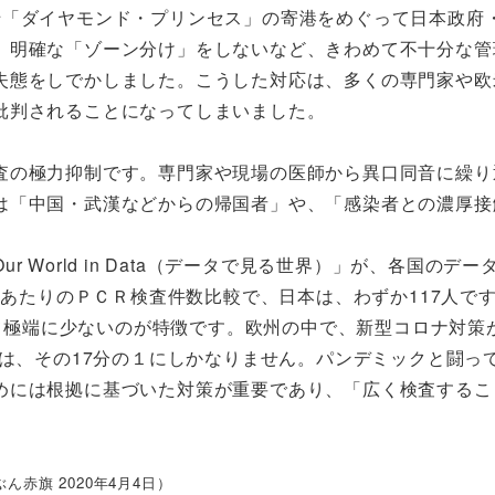
「ダイヤモンド・プリンセス」の寄港をめぐって日本政府
、明確な「ゾーン分け」をしないなど、きわめて不十分な管
失態をしでかしました。こうした対応は、多くの専門家や欧
批判されることになってしまいました。
の極力抑制です。専門家や現場の医師から異口同音に繰り
は「中国・武漢などからの帰国者」や、「感染者との濃厚接
World in Data（データで見る世界）」が、各国のデー
人あたりのＰＣＲ検査件数比較で、日本は、わずか117人で
比べて極端に少ないのが特徴です。欧州の中で、新型コロナ対策
本は、その17分の１にしかなりません。パンデミックと闘っ
めには根拠に基づいた対策が重要であり、「広く検査するこ
ぶん赤旗 2020年4月4日）