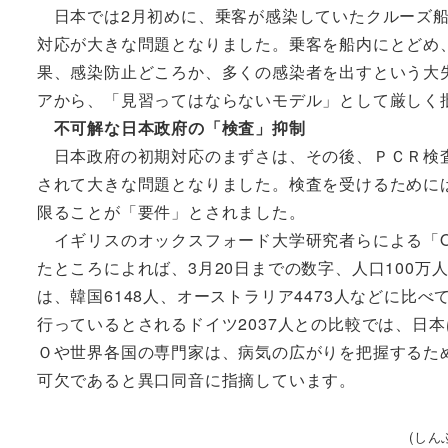
日本では2月初めに、乗客が感染していたクルーズ船
対応が大きな問題となりました。乗客を船内にとどめ
果、感染防止どころか、多くの感染者を出すという大
アから、「見習ってはならないモデル」として厳しく
不可解な日本政府の「検査」抑制
日本政府の初期対応のまずさは、その後、ＰＣＲ検査
されて大きな問題となりました。検査を受けるために
限ることが「要件」とされました。
イギリスのオックスフォード大学研究者らによる「Our 
たところによれば、3月20日までの数字、人口100万
は、韓国6148人、オーストラリア4473人などに
行っているとされるドイツ2037人との比較では、日
Ｏや世界各国の専門家は、病気の広がりを把握するた
可欠であると異口同音に指摘しています。
(しん