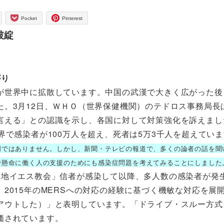
Pocket
Pinterest
破綻
がり
世界中に拡散しています。中国の武漢で大きく広がった後
。3月12日、ＷＨＯ（世界保健機関）のテドロス事務局長
言える」との認識を示し、各国に対して対策強化を訴えまし
全世界で感染者が100万人を超え、死者は5万3千人を超えてい
ではありません。しかし、新聞・テレビの報道で、多くの論者の話を聞
で懸命に働く人の支援のためにも感染症問題を考えてみることにしました
地イエス教会」信者が感染して以降、多人数の感染者が発
2015年のMERSへの対応の経験に基づく機敏な対応を展
アウトした）」と表明しています。「ドライブ・スルー方式
価されています。