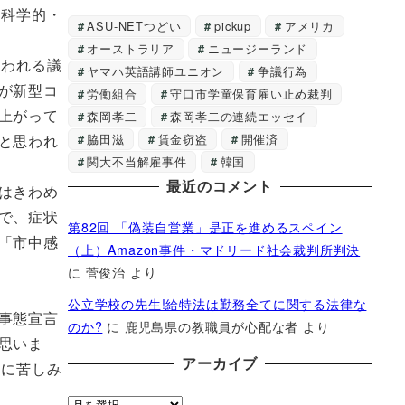
、科学的・
ASU-NETつどい
pickup
アメリカ
オーストラリア
ニュージーランド
思われる議
ヤマハ英語講師ユニオン
争議行為
が新型コ
労働組合
守口市学童保育雇い止め裁判
上がって
森岡孝二
森岡孝二の連続エッセイ
脇田滋
賃金窃盗
開催済
と思われ
関大不当解雇事件
韓国
最近のコメント
はきわめ
で、症状
第82回 「偽装自営業」是正を進めるスペイン
「市中感
（上）Amazon事件・マドリード社会裁判所判決
に
菅俊治
より
公立学校の先生!給特法は勤務全てに関する法律な
事態宣言
のか?
に
鹿児島県の教職員が心配な者
より
思いま
アーカイブ
解に苦しみ
ア