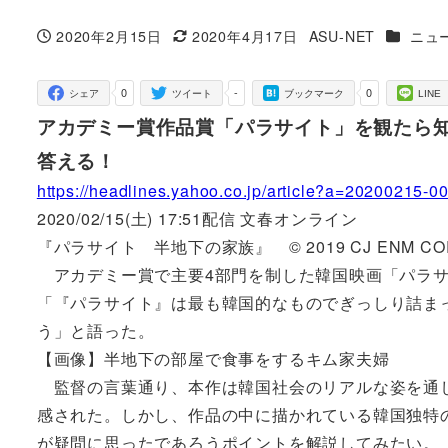
カテゴリ
2020年2月15日
2020年4月17日
ASU-NET
ニュ
投稿日
更新日
著
者
0
-
0
シェア
ツイート
ブックマーク
LINE
アカデミー賞作品賞「パラサイト」を観たら知
答える！
https://headlines.yahoo.co.jp/article?a=20200215-
2020/02/15(土) 17:51配信 文春オンライン
『パラサイト 半地下の家族』 © 2019 CJ ENM CORPOR
アカデミー賞で主要4部門を制した韓国映画「パラサ
「『パラサイト』は最も韓国的なものでぎっしり詰ま
う」と語った。
【画像】半地下の部屋で食事をするキム家夫婦
監督の言葉通り、本作は韓国社会のリアルな姿を通し
感された。しかし、作品の中に描かれている韓国独特
が疑問に思ったであろうポイントを解説してみたい。