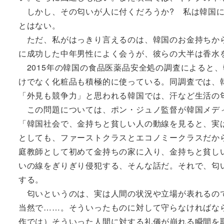
しかし、その匂いが人に付くだろうか? 私は韓国に
とはない。
ただ、私がはっきり言えるのは、韓国のお金持ちから
に成功した中年男性によく会うが、彼らの大半は香水
2015年の韓国の食品医薬品安全処の調査によると、
けでなく化粧品も積極的に使っている。同調査では、韓
「外見も競争力」と思われる韓国では、汗など生活の
この問題については、ポン・ジュノ監督が韓国メディ
「韓国社会で、金持ちと貧しい人の動線を見ると、実
としても、ファーストクラスとエコノミークラスだか
庭教師として初めて金持ちの家に入り、金持ちと貧し
いの線をぎりぎり侵犯する、そんな話だ。それで、匂
する。
匂いというのは、実は人間の状況や立場が表れるので
当然で……。そういったものに対して守らなければな
作では）そういった人間に対する礼儀が崩れる瞬間を