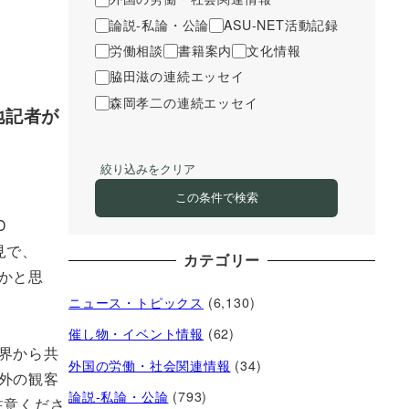
論説-私論・公論
ASU-NET活動記録
労働相談
書籍案内
文化情報
脇田滋の連続エッセイ
森岡孝二の連続エッセイ
地記者が
絞り込みをクリア
この条件で検索
D
見で、
カテゴリー
かと思
ニュース・トピックス
(6,130)
催し物・イベント情報
(62)
界から共
外国の労働・社会関連情報
(34)
外の観客
論説-私論・公論
(793)
注意くださ