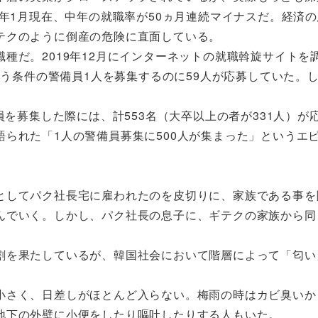
0年1月現在、中年の就職率が50ヵ月連続マイナスだ。経済
テクのように倒産の危険に直面している。
だ。2019年12月にインターネットの就職斡旋サイトを
いう条件の警備員1人を募集するのに59人が応募していた。
を募集した際には、計553名（大卒以上の者が331人）が
られた「1人の警備員募集に500人が集まった」というエ
してパク社長宅に雇われたのを皮切りに、家族である事を
んでいく。しかし、パク社長の息子に、ギテクの家族から同
を果たしているが、韓国社会において階層によって「匂い
さく、日差しがほとんど入らない。梅雨の時はカビ臭いか
地下の外壁に小便をしたり嘔吐したりする人もいた。