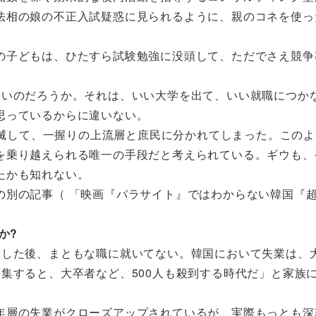
法相の娘の不正入試疑惑に見られるように、親のコネを使っ
子どもは、ひたすら試験勉強に没頭して、ただでさえ競争
いのだろうか。それは、いい大学を出て、いい就職につか
思っているからに違いない。
消滅して、一握りの上流層と庶民に分かれてしまった。この
を乗り越えられる唯一の手段だと考えられている。ギウも、
たかも知れない。
別の記事（ 「映画『パラサイト』ではわからない韓国『
か?
した後、まともな職に就いてない。韓国において失業は、
集すると、大卒者など、500人も殺到する時代だ」と家族
層の失業がクローズアップされているが、実際もっとも深