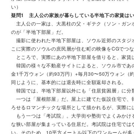
い）
疑問1 主人公の家族が暮らしている半地下の家賃はい
主人公の一家は、大黒柱の父・ギテク（ソン・ガンホ
のが「半地下部屋」だ。
撮影に使われた半地下部屋は、ソウル近郊のスタジオ
こに実際のソウルの庶民層が住む町の映像をCGでつ
ところで、実際にあの半地下部屋を借りると、家賃
韓国の様々な不動産サイトによると、ソウル市であの
金1千万ウォン（約93万円）+毎月30〜50万ウォン
同じように、基本的には退去時に全額返却される。
韓国では、半地下部屋以外にも「住居貧困層」に分
一つは「屋根部屋」だ。屋上に建てた仮設住宅で、韓
ろせるロマンチックな場所として描かれるが、実際に
もう一つは「考試院」。大学街や塾街でよくみかける
な狭い部屋が集まっている住居だ。考試院は住宅では
い。そのため、10平方メートル以下のワンルームが