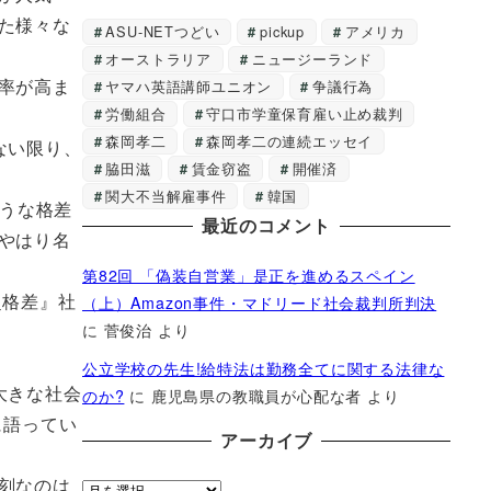
た様々な
ASU-NETつどい
pickup
アメリカ
オーストラリア
ニュージーランド
率が高ま
ヤマハ英語講師ユニオン
争議行為
労働組合
守口市学童保育雇い止め裁判
森岡孝二
森岡孝二の連続エッセイ
ない限り、
脇田滋
賃金窃盗
開催済
関大不当解雇事件
韓国
ような格差
最近のコメント
やはり名
第82回 「偽装自営業」是正を進めるスペイン
超格差』社
（上）Amazon事件・マドリード社会裁判所判決
に
菅俊治
より
公立学校の先生!給特法は勤務全てに関する法律な
大きな社会
のか?
に
鹿児島県の教職員が心配な者
より
に語ってい
アーカイブ
刻なのは
ア