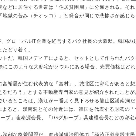
などに居住する世帯は「住居貧困層」に分類される。それ
「地獄の苦み（チオッコ）」と発音が同じで悲惨さが感じら
、グローバルIT企業を経営するパク社長の大豪邸。韓国の
とたどり着く。
トだ。韓国メディアによると、セットとして作られたパク
、実際にこのような大邸宅がソウルにある場合、売買価格はど
富裕層が住む代表的な「富村」、城北区に邸宅があると想
超えるだろう」とする不動産専門家の意見が紹介されたことが
いるところは、漢江が一番よく見下ろせる龍山区漢南洞だ
」によると、漢南洞とその付近には、韓国を代表する財閥の「
ループ」崔泰源会長、「LGグループ」具建模会長などの邸宅
深刻な格差問題だ。進歩派経済団体の「経済正義実践市民