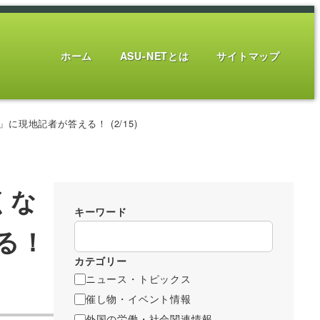
ホーム
ASU-NETとは
サイトマップ
現地記者が答える！ (2/15)
くな
キーワード
る！
カテゴリー
ニュース・トピックス
催し物・イベント情報
外国の労働・社会関連情報