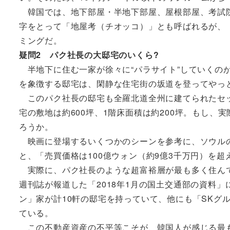
韓国では、地下部屋・半地下部屋、屋根部屋、考試院
字をとって「地屋考（チオッコ）」とも呼ばれるが、
ミングだ。
疑問2 パク社長の大邸宅のいくら?
半地下に住む一家が徐々に“パラサイト”していくのが
を象徴する邸宅は、閑静な住宅街の坂道を登ってやっ
このパク社長の邸宅も全羅北道全州に建てられたセッ
宅の敷地は約600坪、1階床面積は約200坪。もし
ろうか。
映画に登場するいくつかのシーンを参考に、ソウルの
と、「売買価格は100億ウォン（約9億3千万円）を
実際に、パク社長のような超富裕層が最も多く住んで
週刊誌が報道した「2018年1月の国土交通部の資料
ン」家が計10軒の邸宅を持っていて、他にも「SKグ
ている。
この不動産資産の不平等こそが、韓国人が感じる最も