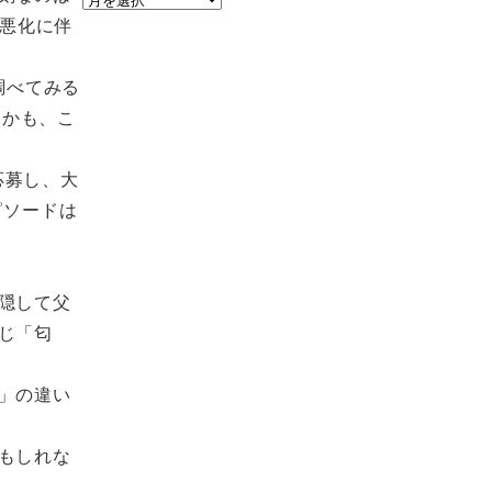
の悪化に伴
ー
カ
イ
調べてみる
ブ
しかも、こ
応募し、大
ピソードは
隠して父
じ「匂
」の違い
もしれな