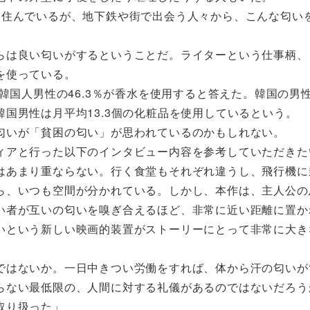
住んでいるが、地下鉄や街で出会う人々から、こんな匂い
は良い匂いがするということだ。ライターという仕事柄、
を使っている。
韓国人男性の46.3％が香水を使用すると答えた。韓国の男
国男性は月平均13.3個の化粧品を使用しているという。
匂いが「貧困の匂い」が思われているのかもしれない。
アと行った以下のインタビュー内容を参考していただきた
はあまり重ならない。行く食堂もそれぞれ違うし、飛行機に
ら、いつも空間が分かれている。しかし、本作は、主人公の
い者が互いの匂いを嗅ぎ合えるほど、非常に近い距離に置か
いという新しい映画的装置がストーリーにとって非常に大き
はないか。一日中きつい労働をすれば、体から汗の匂いが
らない最低限の、人間に対する礼儀があるのではないだろう
取り扱った」