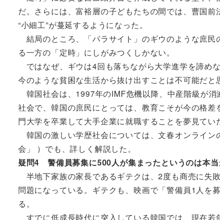
だ。さらには、富裕層の子どもたちの間では、曹国前
“小細工”が蔓延するようになった。
結局のところ、「パラサイト」のギウのような庶民の
る一方の「定時」にしがみつくしかない。
ではなぜ、ギウは4回も落ちながら大学進学を諦めな
今のような貧困な生活から抜け出すことは不可能だと
韓国社会は、1997年のIMF危機以降、中産階級が
社会で、韓国の庶民にとっては、教育こそが今の格差
門大学を卒業して大手企業に就職することを夢見てい
韓国の激しい学歴社会については、文春オンラインの
会」 ）でも、詳しく解説した。
疑問4 警備員募集に500人が集まったというのは本当
半地下家族の家長であるギテクは、2度も商売に失敗
問題になっている。ギテクも、映画で「警備員1人を募
る。
すでに低成長時代に突入している韓国では、現在若年