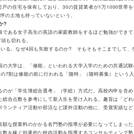
万戸の住宅を保有しており、30の賃貸業者が1万1000世帯
一坪の土地も持っていないという。
か?
である女子高生の英語の家庭教師をするほど勉強ができて
ど頭も切れる。
いる。なぜ4回も失敗するのか? そもそもそこまでして、
の大学は、「修能」といわれる大学入学のための共通試験
りの7割は修能の前に行われる「随時」（随時募集）という
るのが「学生簿総合選考」（学総）方式だ。高校内申を含め
た総合点数を参考にして新入生を受け入れる。趣旨は「どれ
ボランティア活動や部活など課外活動の他に、受賞実績など
額な授業料のかかる名門塾の指導が必要になってしまった
点数を稼ぐ効果的な校内活動を指導するコンサルティング塾