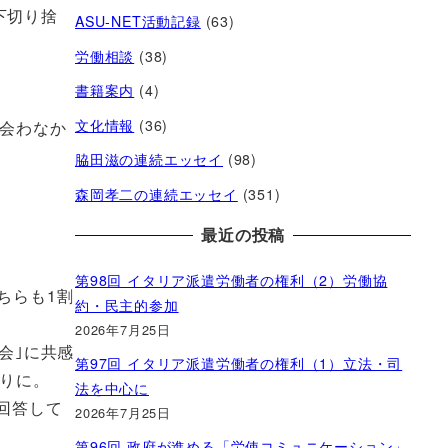
下切り捨
ASU-NET活動記録
(63)
労働相談
(38)
書籍案内
(4)
文化情報
(36)
出会わなか
脇田滋の連続エッセイ
(98)
森岡孝二の連続エッセイ
(351)
最近の投稿
第98回 イタリア派遣労働者の権利（2）労働協
ちらも1割
約・民主的参加
2026年7月25日
会｣に共感
第97回 イタリア派遣労働者の権利（1）立法・司
彫りに。
法を中心に
と回答して
2026年7月25日
第96回 政府が進める「労使コミュニケーション」