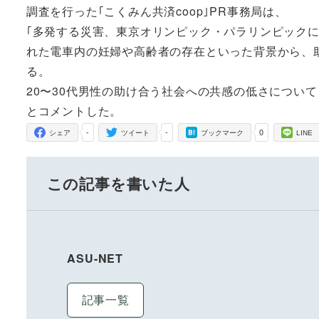
調査を行った｢こくみん共済coop｣PR事務局は、
｢多発する災害、東京オリンピック・パラリンピック
れた電車内の妊婦や高齢者の存在といった背景から、
る。
20〜30代男性の助け合う社会への共感の低さについ
とコメントした。
-
-
0
シェア
ツイート
ブックマーク
LINE
この記事を書いた人
ASU-NET
記事一覧