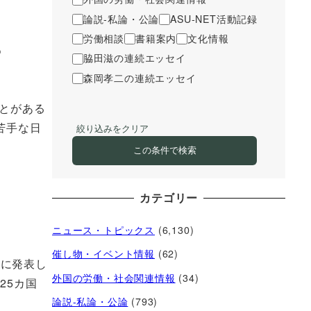
論説-私論・公論
ASU-NET活動記録
労働相談
書籍案内
文化情報
も
脇田滋の連続エッセイ
森岡孝二の連続エッセイ
とがある
苦手な日
絞り込みをクリア
この条件で検索
カテゴリー
ニュース・トピックス
(6,130)
催し物・イベント情報
(62)
9年に発表し
外国の労働・社会関連情報
(34)
25カ国
論説-私論・公論
(793)