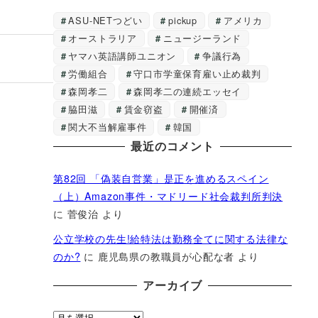
ASU-NETつどい
pickup
アメリカ
オーストラリア
ニュージーランド
ヤマハ英語講師ユニオン
争議行為
労働組合
守口市学童保育雇い止め裁判
森岡孝二
森岡孝二の連続エッセイ
脇田滋
賃金窃盗
開催済
関大不当解雇事件
韓国
最近のコメント
第82回 「偽装自営業」是正を進めるスペイン
（上）Amazon事件・マドリード社会裁判所判決
に
菅俊治
より
公立学校の先生!給特法は勤務全てに関する法律な
のか?
に
鹿児島県の教職員が心配な者
より
アーカイブ
ア