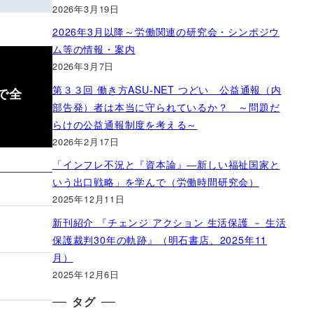
2026年3月19日
2026年3月以降～労働関連の研究会・シンポジウ
ム等の情報・案内
2026年3月7日
第３３回 働き方ASU-NET つどい 公益通報（内
で全
部告発）者は本当に守られているか？ ～問題だ
らけの公益通報制度を考える～
2026年2月17日
「インフレ不況と『資本論』―新しい福祉国家と
いう出口戦略」を学んで（労働時間研究会）
2025年12月11日
新刊紹介 『チェンジ アクション 生活保護 － 生活
保護裁判30年の軌跡』（明石書店、2025年11
月）
2025年12月6日
タグ