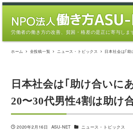
メ
イ
ン
コ
労働者の働き方の改善、貧困・格差の是正に寄与しま
ン
テ
ホーム
全投稿一覧
ニュース・トピックス
日本社会は｢助け
ン
ツ
へ
移
日本社会は｢助け合いに
動
20〜30代男性4割は助け合い
カテゴリー
2020年2月16日
ASU-NET
ニュース・トピックス
投稿日
著