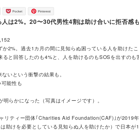
Pocket
Pinterest
人は2%。20〜30代男性4割は助け合いに拒否感
,152
ずか2%。過去1カ月の間に見知らぬ困っている人を助けたこ
来ると回答したのも4%と、人を助けるのもSOSを出すのも
出来ないという衝撃の結果も。
い可能性も
態が明らかになった（写真はイメージです）。
体｢Charities Aid Foundation(CAF)｣が201
は助けを必要としている見知らぬ人を助けたか）で日本が1