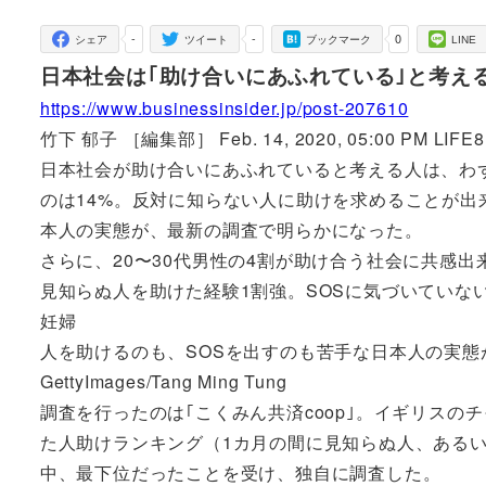
者
-
-
0
シェア
ツイート
ブックマーク
LINE
日本社会は｢助け合いにあふれている｣と考える
https://www.businessinsider.jp/post-207610
竹下 郁子 ［編集部］ Feb. 14, 2020, 05:00 PM LIFE8
日本社会が助け合いにあふれていると考える人は、わ
のは14%。反対に知らない人に助けを求めることが出
本人の実態が、最新の調査で明らかになった。
さらに、20〜30代男性の4割が助け合う社会に共感
見知らぬ人を助けた経験1割強。SOSに気づいていな
妊婦
人を助けるのも、SOSを出すのも苦手な日本人の実
GettyImages/Tang Ming Tung
調査を行ったのは｢こくみん共済coop｣。イギリスのチャリティー団
た人助けランキング（1カ月の間に見知らぬ人、あるい
中、最下位だったことを受け、独自に調査した。