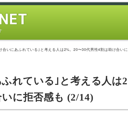
す
合いにあふれている｣と考える人は2%。20〜30代男性4割は助け合いに拒否
あふれている｣と考える人は
に拒否感も (2/14)