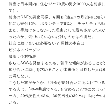
調査は日本国内に住む15〜79歳の男女3000人を対
て）。
前出のCAFの調査同様、今回も｢過去1カ月以内に知ら
他にも寄付12%、ボランティア8%と、チャリティ活
また、手助けをしなかった理由として最も多かったのが
ったのか、気づいていないだけなのかは不明だ。
社会に助け合いは必要ない？ 男性の本音は
ビジネスパーソン
撮影：今村拓馬
さらにSOSを発信するのも、苦手な傾向があることが
知り合いに助けを求めることが出来ると回答した人は6
に満たない。
こうした状況からか、｢社会が助け合いにあふれている
する人は、｢やや共感できる｣も含めると77%にのぼ
一方、20代男性の42%、30代男性の39 %は｢助け
いる。