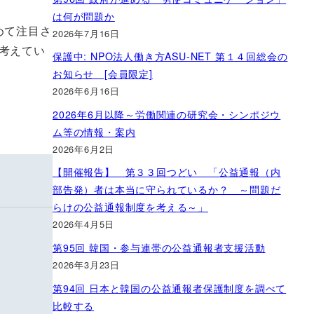
は何が問題か
めて注目さ
2026年7月16日
考えてい
保護中: NPO法人働き方ASU-NET 第１４回総会の
お知らせ [会員限定]
2026年6月16日
2026年6月以降～労働関連の研究会・シンポジウ
ム等の情報・案内
2026年6月2日
【開催報告】 第３３回つどい 「公益通報（内
部告発）者は本当に守られているか？ ～問題だ
らけの公益通報制度を考える～」
2026年4月5日
第95回 韓国・参与連帯の公益通報者支援活動
2026年3月23日
第94回 日本と韓国の公益通報者保護制度を調べて
比較する