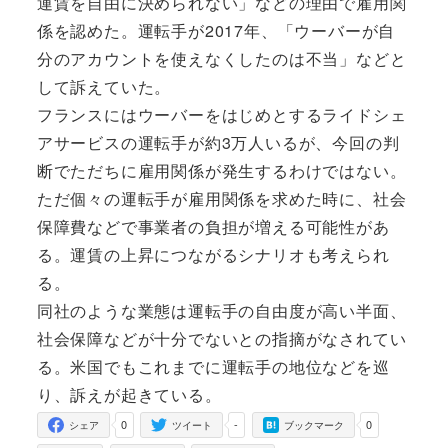
運賃を自由に決められない」などの理由で雇用関
係を認めた。運転手が2017年、「ウーバーが自
分のアカウントを使えなくしたのは不当」などと
して訴えていた。
フランスにはウーバーをはじめとするライドシェ
アサービスの運転手が約3万人いるが、今回の判
断でただちに雇用関係が発生するわけではない。
ただ個々の運転手が雇用関係を求めた時に、社会
保障費などで事業者の負担が増える可能性があ
る。運賃の上昇につながるシナリオも考えられ
る。
同社のような業態は運転手の自由度が高い半面、
社会保障などが十分でないとの指摘がなされてい
る。米国でもこれまでに運転手の地位などを巡
り、訴えが起きている。
0
-
0
シェア
ツイート
ブックマーク