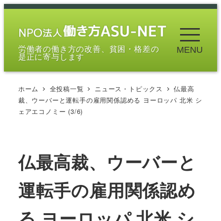
メ
イ
ン
労働者の働き方の改善、貧困・格差の
MENU
コ
是正に寄与します
ン
テ
ホーム
全投稿一覧
ニュース・トピックス
仏最高
ン
裁、ウーバーと運転手の雇用関係認める ヨーロッパ 北米 シ
ツ
ェアエコノミー (3/6)
へ
移
動
仏最高裁、ウーバーと
運転手の雇用関係認め
る ヨーロッパ 北米 シ