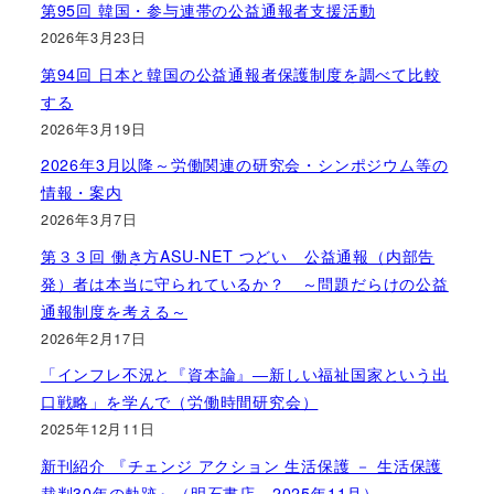
第95回 韓国・参与連帯の公益通報者支援活動
2026年3月23日
第94回 日本と韓国の公益通報者保護制度を調べて比較
する
2026年3月19日
2026年3月以降～労働関連の研究会・シンポジウム等の
情報・案内
2026年3月7日
第３３回 働き方ASU-NET つどい 公益通報（内部告
発）者は本当に守られているか？ ～問題だらけの公益
通報制度を考える～
2026年2月17日
「インフレ不況と『資本論』―新しい福祉国家という出
口戦略」を学んで（労働時間研究会）
2025年12月11日
新刊紹介 『チェンジ アクション 生活保護 － 生活保護
裁判30年の軌跡』（明石書店、2025年11月）