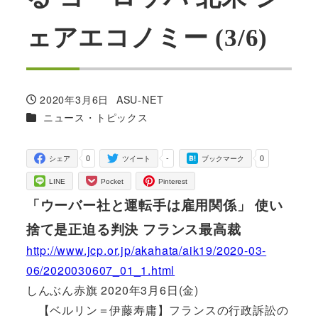
ェアエコノミー (3/6)
2020年3月6日
ASU-NET
投稿日
著
カテゴリー
ニュース・トピックス
者
0
-
0
シェア
ツイート
ブックマーク
LINE
Pocket
Pinterest
「ウーバー社と運転手は雇用関係」 使い
捨て是正迫る判決 フランス最高裁
http://www.jcp.or.jp/akahata/aik19/2020-03-
06/2020030607_01_1.html
しんぶん赤旗 2020年3月6日(金)
【ベルリン＝伊藤寿庸】フランスの行政訴訟の