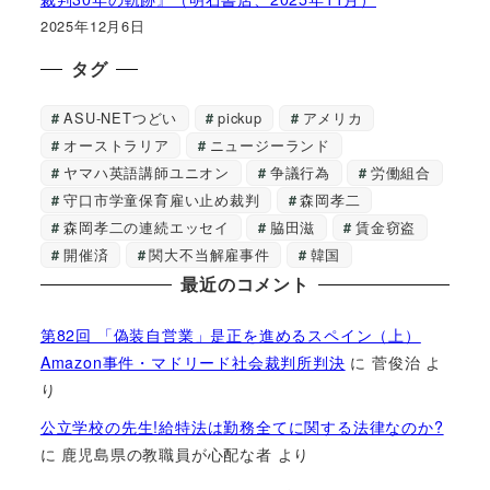
2025年12月6日
タグ
ASU-NETつどい
pickup
アメリカ
オーストラリア
ニュージーランド
ヤマハ英語講師ユニオン
争議行為
労働組合
守口市学童保育雇い止め裁判
森岡孝二
森岡孝二の連続エッセイ
脇田滋
賃金窃盗
開催済
関大不当解雇事件
韓国
最近のコメント
第82回 「偽装自営業」是正を進めるスペイン（上）
Amazon事件・マドリード社会裁判所判決
に
菅俊治
よ
り
公立学校の先生!給特法は勤務全てに関する法律なのか?
に
鹿児島県の教職員が心配な者
より