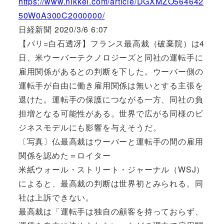
https://www.nikkei.com/article/DGXMZO564642
50W0A300C2000000/
日経新聞 2020/3/6 6:07
【パリ=白石透冴】フランス最高裁（破棄院）は4
日、米ウーバーテクノロジーズと同社の運転手に
雇用関係があるとの判断を下した。ウーバー側の
運転手が自由に働き雇用関係は無いとする主張を
退けた。運転手の保護につながる一方、同社の負
担増となる可能性がある。世界で広がる同様のビ
ジネスモデルにも影響を与えそうだ。
〔写真〕仏最高裁はウーバーと運転手の間の雇用
関係を認めた＝ロイター
米紙ウォール・ストリート・ジャーナル（WSJ）
によると、最高裁の判断は世界初とみられる。同
社は上訴できない。
最高裁は「運転手は独自の顧客を持っておらず、