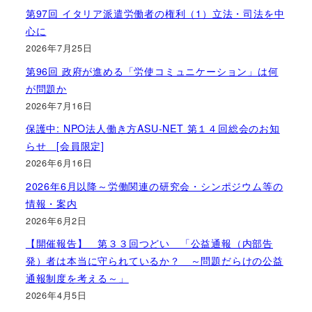
第97回 イタリア派遣労働者の権利（1）立法・司法を中
心に
2026年7月25日
第96回 政府が進める「労使コミュニケーション」は何
が問題か
2026年7月16日
保護中: NPO法人働き方ASU-NET 第１４回総会のお知
らせ [会員限定]
2026年6月16日
2026年6月以降～労働関連の研究会・シンポジウム等の
情報・案内
2026年6月2日
【開催報告】 第３３回つどい 「公益通報（内部告
発）者は本当に守られているか？ ～問題だらけの公益
通報制度を考える～」
2026年4月5日