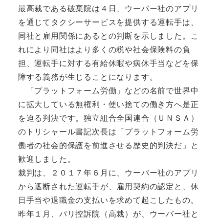
最高裁である破棄院は４日、ウーバー社のアプリ
を通じてタクシーサービスを提供する運転手は、
同社と雇用関係にあるとの判断を示しました。こ
れにより同社はより多くの税や社会保険料の負
担、運転手に対する有給休暇や病休手当などを保
障する義務が生じることになります。
「プラットフォーム労働」などの名前で世界中
に拡大している無権利・使い捨ての働き方へ是正
を迫る判決です。独立組合全国連合（ＵＮＳＡ）
のトリシャール書記次長は「プラットフォーム労
働者の社会的保護を前進させる歴史的判決だ」と
歓迎しました。
裁判は、２０１７年６月に、ウーバー社のアプリ
から遮断された運転手が、雇用契約の認定と、休
日手当や退職金の支払いを求めて起こしたもの。
昨年１月、パリ控訴院（高裁）が、ウーバー社と