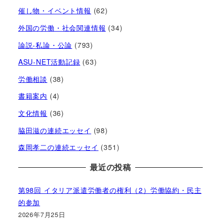
催し物・イベント情報
(62)
外国の労働・社会関連情報
(34)
論説-私論・公論
(793)
ASU-NET活動記録
(63)
労働相談
(38)
書籍案内
(4)
文化情報
(36)
脇田滋の連続エッセイ
(98)
森岡孝二の連続エッセイ
(351)
最近の投稿
第98回 イタリア派遣労働者の権利（2）労働協約・民主
的参加
2026年7月25日