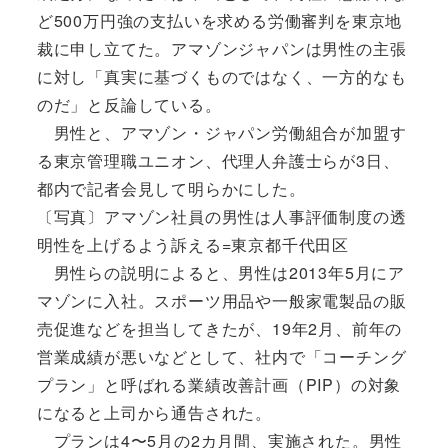
ど500万円強の支払いを求める労働審判を東京地
裁に申し立てた。アマゾンジャパンは男性の主張
に対し「真実に基づくものではなく、一方的なも
のだ」と反論している。
男性と、アマゾン・ジャパン労働組合が加盟す
る東京管理職ユニオン、代理人弁護士らが3日、
都内で記者会見して明らかにした。
〔写真〕アマゾン社員の男性は人事評価制度の透
明性を上げるよう訴える=東京都千代田区
男性らの説明によると、男性は2013年5月にア
マゾンに入社。スポーツ用品や一般家電製品の販
売促進などを担当してきたが、19年2月、前年の
営業成績が悪いなどとして、社内で「コーチング
プラン」と呼ばれる業績改善計画（PIP）の対象
になると上司から通告された。
プランは4〜5月の2カ月間、実施された。男性