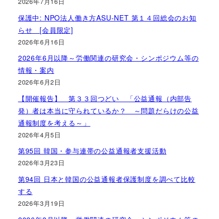
2026年7月16日
保護中: NPO法人働き方ASU-NET 第１４回総会のお知
らせ [会員限定]
2026年6月16日
2026年6月以降～労働関連の研究会・シンポジウム等の
情報・案内
2026年6月2日
【開催報告】 第３３回つどい 「公益通報（内部告
発）者は本当に守られているか？ ～問題だらけの公益
通報制度を考える～」
2026年4月5日
第95回 韓国・参与連帯の公益通報者支援活動
2026年3月23日
第94回 日本と韓国の公益通報者保護制度を調べて比較
する
2026年3月19日