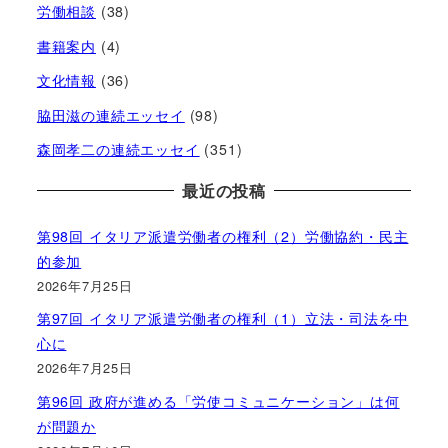
労働相談
(38)
書籍案内
(4)
文化情報
(36)
脇田滋の連続エッセイ
(98)
森岡孝二の連続エッセイ
(351)
最近の投稿
第98回 イタリア派遣労働者の権利（2）労働協約・民主
的参加
2026年7月25日
第97回 イタリア派遣労働者の権利（1）立法・司法を中
心に
2026年7月25日
第96回 政府が進める「労使コミュニケーション」は何
が問題か