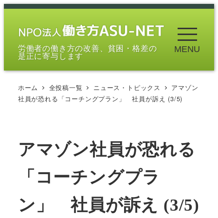
メ
イ
ン
労働者の働き方の改善、貧困・格差の
MENU
コ
是正に寄与します
ン
テ
ホーム
全投稿一覧
ニュース・トピックス
アマゾン
ン
社員が恐れる「コーチングプラン」 社員が訴え (3/5)
ツ
へ
移
アマゾン社員が恐れる
動
「コーチングプラ
ン」 社員が訴え (3/5)