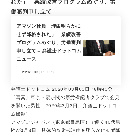
れた」 業績改善プログラムめぐり、労
働審判申し立て
アマゾン社員「理由明らかに
せず降格された」 業績改善
プログラムめぐり、労働審判
申し立て – 弁護士ドットコム
ニュース
www.bengo4.com
弁護士ドットコム 2020年03月03日 18時43分
〔写真〕東京・霞が関の厚労省記者クラブで会見
を開いた男性（2020年3月3日、弁護士ドットコ
ム撮影）
アマゾンジャパン（東京都目黒区）で働く40代男
性が3月3日、具体的な懲戒理由を明らかにせず降