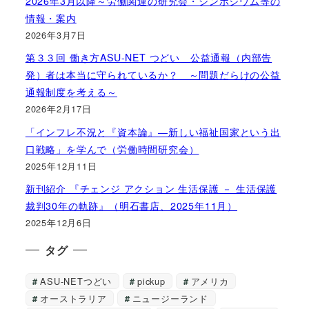
2026年3月以降～労働関連の研究会・シンポジウム等の
情報・案内
2026年3月7日
第３３回 働き方ASU-NET つどい 公益通報（内部告
発）者は本当に守られているか？ ～問題だらけの公益
通報制度を考える～
2026年2月17日
「インフレ不況と『資本論』―新しい福祉国家という出
口戦略」を学んで（労働時間研究会）
2025年12月11日
新刊紹介 『チェンジ アクション 生活保護 － 生活保護
裁判30年の軌跡』（明石書店、2025年11月）
2025年12月6日
タグ
ASU-NETつどい
pickup
アメリカ
オーストラリア
ニュージーランド