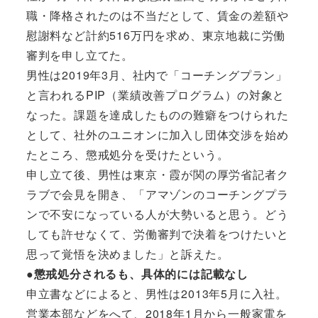
職・降格されたのは不当だとして、賃金の差額や
慰謝料など計約516万円を求め、東京地裁に労働
審判を申し立てた。
男性は2019年3月、社内で「コーチングプラン」
と言われるPIP（業績改善プログラム）の対象と
なった。課題を達成したものの難癖をつけられた
として、社外のユニオンに加入し団体交渉を始め
たところ、懲戒処分を受けたという。
申し立て後、男性は東京・霞が関の厚労省記者ク
ラブで会見を開き、「アマゾンのコーチングプラ
ンで不安になっている人が大勢いると思う。どう
しても許せなくて、労働審判で決着をつけたいと
思って覚悟を決めました」と訴えた。
●懲戒処分されるも、具体的には記載なし
申立書などによると、男性は2013年5月に入社。
営業本部などをへて、2018年1月から一般家電を