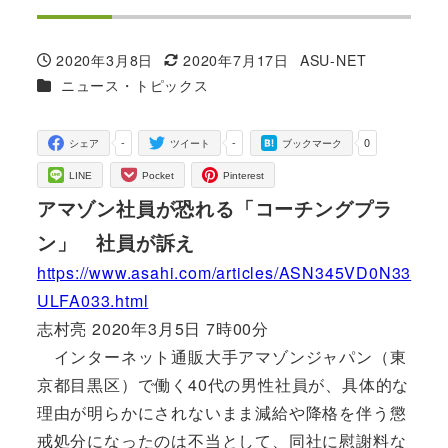
2020年3月8日
2020年7月17日
ASU-NET
投稿日
更新日
著
カテゴリー
ニュース・トピックス
者
-
-
0
シェア
ツイート
ブックマーク
LINE
Pocket
Pinterest
アマゾン社員が恐れる「コーチングプラ
ン」 社員が訴え
https://www.asahi.com/articles/ASN345VD0N33
ULFA033.html
志村亮 2020年3月5日 7時00分
インターネット通販大手アマゾンジャパン（東
京都目黒区）で働く40代の男性社員が、具体的な
理由が明らかにされないまま減給や降格を伴う懲
戒処分になったのは不当として、同社に慰謝料な