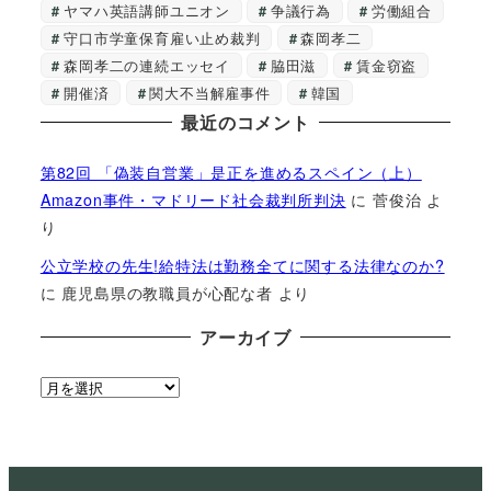
ヤマハ英語講師ユニオン
争議行為
労働組合
守口市学童保育雇い止め裁判
森岡孝二
森岡孝二の連続エッセイ
脇田滋
賃金窃盗
開催済
関大不当解雇事件
韓国
最近のコメント
第82回 「偽装自営業」是正を進めるスペイン（上）
Amazon事件・マドリード社会裁判所判決
に
菅俊治
よ
り
公立学校の先生!給特法は勤務全てに関する法律なのか?
に
鹿児島県の教職員が心配な者
より
アーカイブ
ア
ー
カ
イ