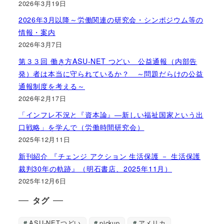
2026年3月19日
2026年3月以降～労働関連の研究会・シンポジウム等の
情報・案内
2026年3月7日
第３３回 働き方ASU-NET つどい 公益通報（内部告
発）者は本当に守られているか？ ～問題だらけの公益
通報制度を考える～
2026年2月17日
「インフレ不況と『資本論』―新しい福祉国家という出
口戦略」を学んで（労働時間研究会）
2025年12月11日
新刊紹介 『チェンジ アクション 生活保護 － 生活保護
裁判30年の軌跡』（明石書店、2025年11月）
2025年12月6日
タグ
ASU-NETつどい
pickup
アメリカ