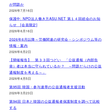
が問題か
2026年7月16日
保護中: NPO法人働き方ASU-NET 第１４回総会のお知
らせ [会員限定]
2026年6月16日
2026年6月以降～労働関連の研究会・シンポジウム等の
情報・案内
2026年6月2日
【開催報告】 第３３回つどい 「公益通報（内部告
発）者は本当に守られているか？ ～問題だらけの公益
通報制度を考える～」
2026年4月5日
第95回 韓国・参与連帯の公益通報者支援活動
2026年3月23日
第94回 日本と韓国の公益通報者保護制度を調べて比較
する