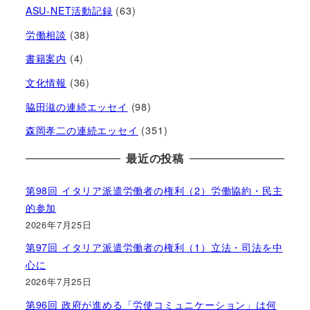
ASU-NET活動記録
(63)
労働相談
(38)
書籍案内
(4)
文化情報
(36)
脇田滋の連続エッセイ
(98)
森岡孝二の連続エッセイ
(351)
最近の投稿
第98回 イタリア派遣労働者の権利（2）労働協約・民主
的参加
2026年7月25日
第97回 イタリア派遣労働者の権利（1）立法・司法を中
心に
2026年7月25日
第96回 政府が進める「労使コミュニケーション」は何