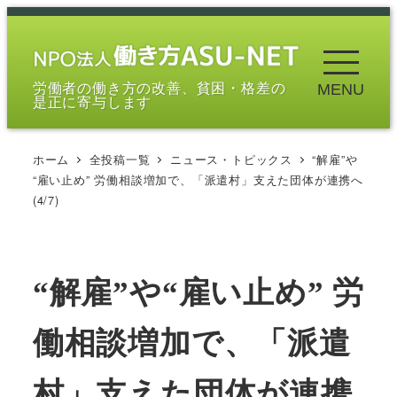
メ
イ
ン
労働者の働き方の改善、貧困・格差の
MENU
コ
是正に寄与します
ン
テ
ホーム
全投稿一覧
ニュース・トピックス
“解雇”や
ン
“雇い止め” 労働相談増加で、「派遣村」支えた団体が連携へ
ツ
(4/7)
へ
移
動
“解雇”や“雇い止め” 労
働相談増加で、「派遣
村」支えた団体が連携