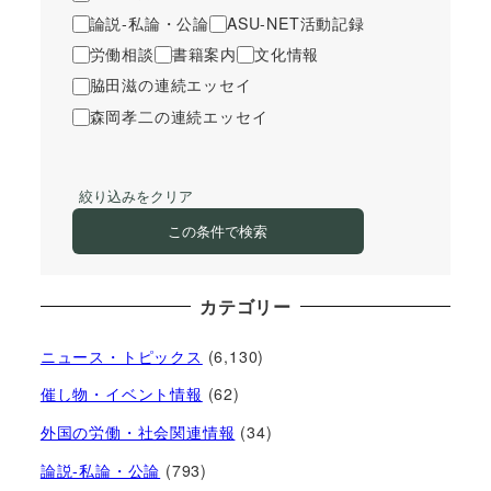
論説-私論・公論
ASU-NET活動記録
労働相談
書籍案内
文化情報
脇田滋の連続エッセイ
森岡孝二の連続エッセイ
絞り込みをクリア
この条件で検索
カテゴリー
ニュース・トピックス
(6,130)
催し物・イベント情報
(62)
外国の労働・社会関連情報
(34)
論説-私論・公論
(793)