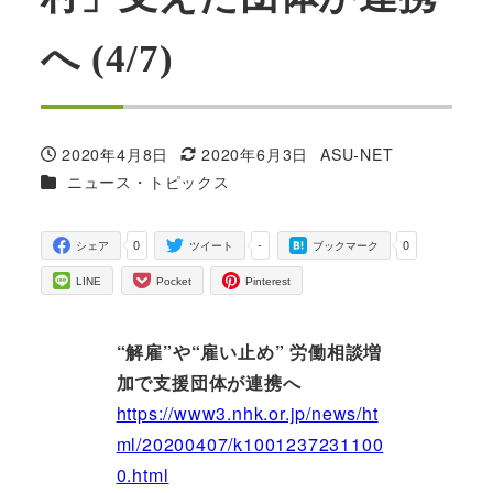
へ (4/7)
2020年4月8日
2020年6月3日
ASU-NET
投稿日
更新日
著
カテゴリー
ニュース・トピックス
者
0
-
0
シェア
ツイート
ブックマーク
LINE
Pocket
Pinterest
“解雇”や“雇い止め” 労働相談増
加で支援団体が連携へ
https://www3.nhk.or.jp/news/ht
ml/20200407/k1001237231100
0.html