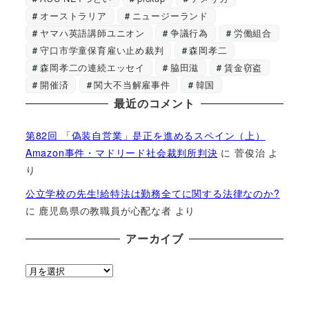
オーストラリア
ニュージーランド
ヤマハ英語講師ユニオン
争議行為
労働組合
守口市学童保育雇い止め裁判
森岡孝二
森岡孝二の連続エッセイ
脇田滋
賃金窃盗
開催済
関大不当解雇事件
韓国
最近のコメント
第82回 「偽装自営業」是正を進めるスペイン（上）
Amazon事件・マドリード社会裁判所判決
に
菅俊治
よ
り
公立学校の先生!給特法は勤務全てに関する法律なのか?
に
鹿児島県の教職員が心配な者
より
アーカイブ
ア
ー
カ