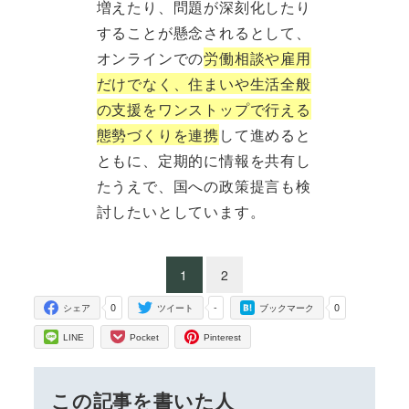
増えたり、問題が深刻化したり
することが懸念されるとして、
オンラインでの
労働相談や雇用
だけでなく、住まいや生活全般
の支援をワンストップで行える
態勢づくりを連携
して進めると
ともに、定期的に情報を共有し
たうえで、国への政策提言も検
討したいとしています。
1
2
0
-
0
シェア
ツイート
ブックマーク
LINE
Pocket
Pinterest
この記事を書いた人