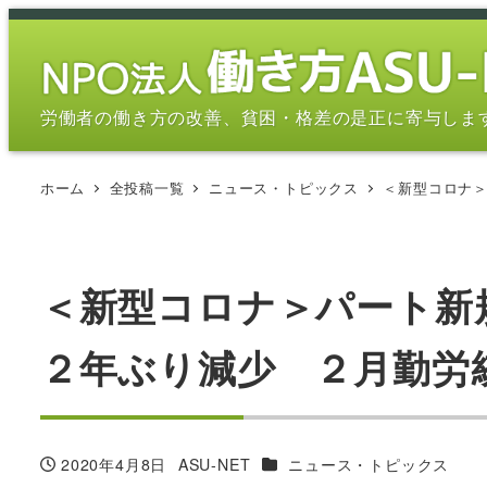
メ
イ
ン
コ
労働者の働き方の改善、貧困・格差の是正に寄与しま
ン
テ
ホーム
全投稿一覧
ニュース・トピックス
＜新型コロナ＞
ン
ツ
へ
移
＜新型コロナ＞パート新
動
２年ぶり減少 ２月勤労統計 
カテゴリー
2020年4月8日
ASU-NET
ニュース・トピックス
投稿日
著