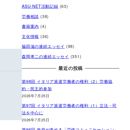
ASU-NET活動記録
(63)
労働相談
(38)
書籍案内
(4)
文化情報
(36)
脇田滋の連続エッセイ
(98)
森岡孝二の連続エッセイ
(351)
最近の投稿
第98回 イタリア派遣労働者の権利（2）労働協
約・民主的参加
2026年7月25日
第97回 イタリア派遣労働者の権利（1）立法・司
法を中心に
2026年7月25日
第96回 政府が進める「労使コミュニケーション」