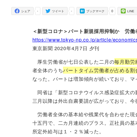
者
-
-
0
シェア
ツイート
ブックマーク
LINE
＜新型コロナ＞パート新規採用抑制か 労働
https://www.tokyo-np.co.jp/article/econom
東京新聞 2020年4月7日 夕刊
厚生労働省が七日公表した二月の
毎月勤労
者全体のうち
パートタイム労働者が占める割
なった。パートは増加傾向が続いており、マ
同省は「新型コロナウイルス感染症拡大の
三月以降は外出自粛要請が広がっており、今
労働者全体の基本給や残業代を合わせた現
十五円で、二カ月連続のプラス。正社員の基
所定外給与は１・２％減った。