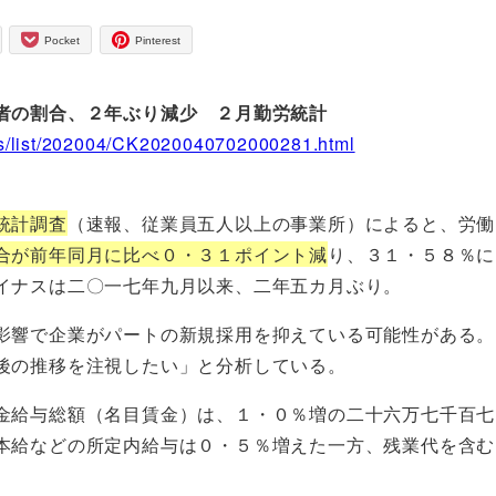
Pocket
Pinterest
者の割合、２年ぶり減少 ２月勤労統計
ics/list/202004/CK2020040702000281.html
統計調査
（速報、従業員五人以上の事業所）によると、労働
合が前年同月に比べ０・３１ポイント減
り、３１・５８％に
イナスは二〇一七年九月以来、二年五カ月ぶり。
影響で企業がパートの新規採用を抑えている可能性がある。
後の推移を注視したい」と分析している。
金給与総額（名目賃金）は、１・０％増の二十六万七千百七
本給などの所定内給与は０・５％増えた一方、残業代を含む