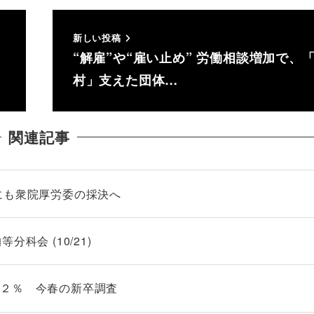
新しい投稿
“解雇”や“雇い止め” 労働相談増加で、
村」支えた団体…
関連記事
にも衆院厚労委の採決へ
科会 (10/21)
．２％ 今春の新卒調査