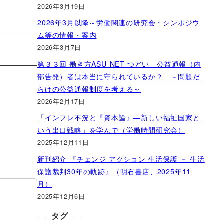
2026年3月19日
2026年3月以降～労働関連の研究会・シンポジウ
ム等の情報・案内
2026年3月7日
第３３回 働き方ASU-NET つどい 公益通報（内
部告発）者は本当に守られているか？ ～問題だ
らけの公益通報制度を考える～
2026年2月17日
「インフレ不況と『資本論』―新しい福祉国家と
いう出口戦略」を学んで（労働時間研究会）
2025年12月11日
新刊紹介 『チェンジ アクション 生活保護 － 生活
保護裁判30年の軌跡』（明石書店、2025年11
月）
2025年12月6日
タグ