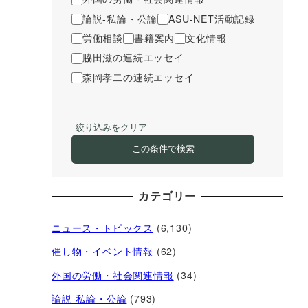
論説-私論・公論
ASU-NET活動記録
労働相談
書籍案内
文化情報
脇田滋の連続エッセイ
森岡孝二の連続エッセイ
絞り込みをクリア
この条件で検索
カテゴリー
ニュース・トピックス
(6,130)
催し物・イベント情報
(62)
外国の労働・社会関連情報
(34)
論説-私論・公論
(793)