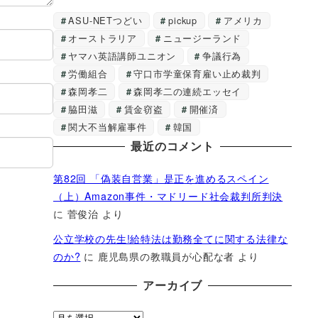
ASU-NETつどい
pickup
アメリカ
オーストラリア
ニュージーランド
ヤマハ英語講師ユニオン
争議行為
労働組合
守口市学童保育雇い止め裁判
森岡孝二
森岡孝二の連続エッセイ
脇田滋
賃金窃盗
開催済
関大不当解雇事件
韓国
最近のコメント
第82回 「偽装自営業」是正を進めるスペイン
（上）Amazon事件・マドリード社会裁判所判決
に
菅俊治
より
公立学校の先生!給特法は勤務全てに関する法律な
のか?
に
鹿児島県の教職員が心配な者
より
アーカイブ
ア