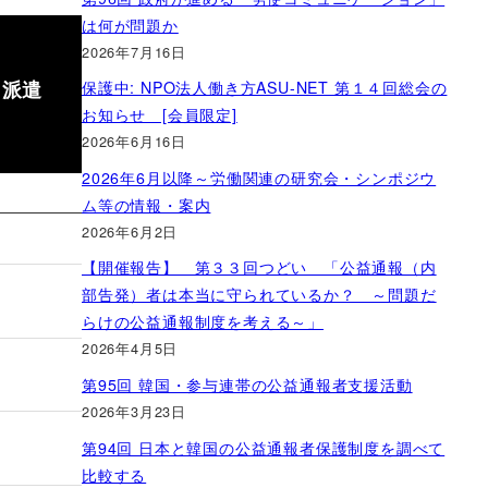
は何が問題か
2026年7月16日
「派遣
保護中: NPO法人働き方ASU-NET 第１４回総会の
お知らせ [会員限定]
2026年6月16日
2026年6月以降～労働関連の研究会・シンポジウ
ム等の情報・案内
2026年6月2日
【開催報告】 第３３回つどい 「公益通報（内
部告発）者は本当に守られているか？ ～問題だ
らけの公益通報制度を考える～」
2026年4月5日
第95回 韓国・参与連帯の公益通報者支援活動
2026年3月23日
第94回 日本と韓国の公益通報者保護制度を調べて
比較する