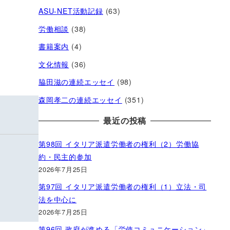
ASU-NET活動記録
(63)
労働相談
(38)
書籍案内
(4)
文化情報
(36)
脇田滋の連続エッセイ
(98)
森岡孝二の連続エッセイ
(351)
最近の投稿
第98回 イタリア派遣労働者の権利（2）労働協
約・民主的参加
2026年7月25日
第97回 イタリア派遣労働者の権利（1）立法・司
法を中心に
2026年7月25日
第96回 政府が進める「労使コミュニケーション」