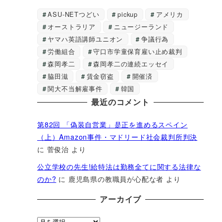
ASU-NETつどい
pickup
アメリカ
オーストラリア
ニュージーランド
ヤマハ英語講師ユニオン
争議行為
労働組合
守口市学童保育雇い止め裁判
森岡孝二
森岡孝二の連続エッセイ
脇田滋
賃金窃盗
開催済
関大不当解雇事件
韓国
最近のコメント
第82回 「偽装自営業」是正を進めるスペイン
（上）Amazon事件・マドリード社会裁判所判決
に
菅俊治
より
公立学校の先生!給特法は勤務全てに関する法律な
のか?
に
鹿児島県の教職員が心配な者
より
アーカイブ
ア