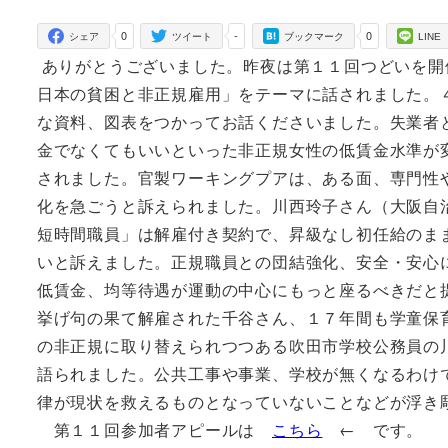
者
0
-
0
シェア
ツイート
ブックマーク
LINE
ありがとうございました。昨夜は第１１回つどいを開
日本の貧困と非正規雇用」をテーマに話されました。
な資料、図表をつかってお話くださいました。失業者
金でなくてもいいといった非正規女性の低賃金水準が
されました。官製ワーキングプアは、ある面、専門性
化を急ごうと訴えられました。川西玲子さん（大阪自
短時間職員」は解雇付き契約で、昇級なし初任給のま
いと訴えました。正規職員との団結強化、安全・安心
低賃金、均等待遇が運動の中心にもっと座るべきだと
挙げ句の果て解雇された千谷さん、１７年間も学童保
の非正規に取り替えられつつある吹田市学校公務員の
語られました。公共工事や事業、学校が無くなるわけ
律が現状を救えるものとなっていないことなどが浮き
第１１回参加者アピールは
こちら
← です。