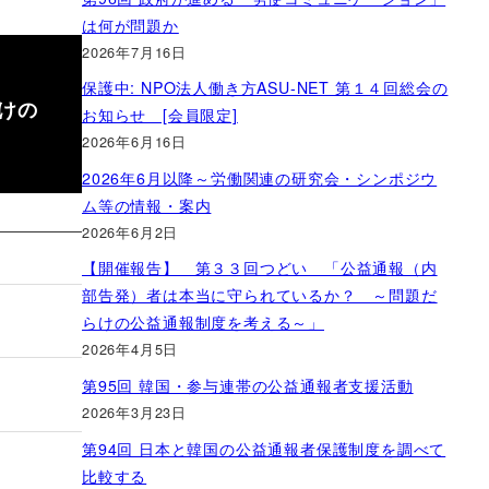
は何が問題か
2026年7月16日
保護中: NPO法人働き方ASU-NET 第１４回総会の
けの
お知らせ [会員限定]
2026年6月16日
2026年6月以降～労働関連の研究会・シンポジウ
ム等の情報・案内
2026年6月2日
【開催報告】 第３３回つどい 「公益通報（内
部告発）者は本当に守られているか？ ～問題だ
らけの公益通報制度を考える～」
2026年4月5日
第95回 韓国・参与連帯の公益通報者支援活動
2026年3月23日
第94回 日本と韓国の公益通報者保護制度を調べて
比較する