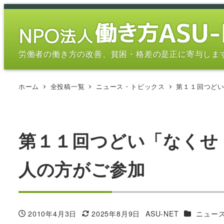
メ
イ
ン
コ
労働者の働き方の改善、貧困・格差の是正に寄与しま
ン
テ
ホーム
全投稿一覧
ニュース・トピックス
第１１回つど
ン
ツ
へ
移
第１１回つどい「なくせ
動
人の方がご参加
カテゴリー
2010年4月3日
2025年8月9日
ASU-NET
ニュー
投稿日
更新日
著