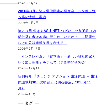
2026年3月19日
2026年3月以降～労働関連の研究会・シンポジウ
ム等の情報・案内
2026年3月7日
第３３回 働き方ASU-NET つどい 公益通報（内
部告発）者は本当に守られているか？ ～問題だ
らけの公益通報制度を考える～
2026年2月17日
「インフレ不況と『資本論』―新しい福祉国家と
いう出口戦略」を学んで（労働時間研究会）
2025年12月11日
新刊紹介 『チェンジ アクション 生活保護 － 生活
保護裁判30年の軌跡』（明石書店、2025年11
月）
2025年12月6日
タグ