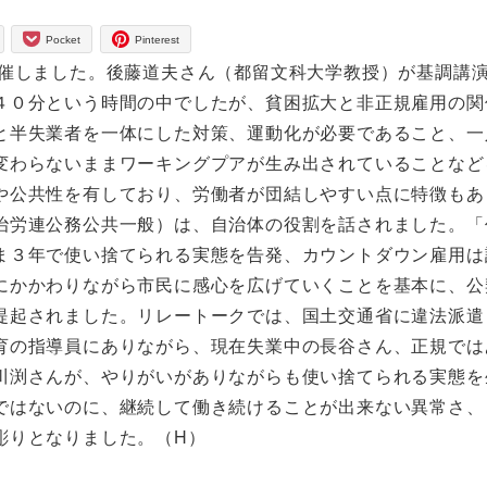
Pocket
Pinterest
催しました。後藤道夫さん（都留文科大学教授）が基調講
４０分という時間の中でしたが、貧困拡大と非正規雇用の関
と半失業者を一体にした対策、運動化が必要であること、一
変わらないままワーキングプアが生み出されていることなど
や公共性を有しており、労働者が団結しやすい点に特徴もあ
治労連公務公共一般）は、自治体の役割を話されました。「
ま３年で使い捨てられる実態を告発、カウントダウン雇用は
にかかわりながら市民に感心を広げていくことを基本に、公
提起されました。リレートークでは、国土交通省に違法派遣
育の指導員にありながら、現在失業中の長谷さん、正規では
川渕さんが、やりがいがありながらも使い捨てられる実態を
ではないのに、継続して働き続けることが出来ない異常さ、
彫りとなりました。（H）