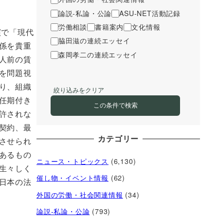
論説-私論・公論
ASU-NET活動記録
労働相談
書籍案内
文化情報
演で「現代
脇田滋の連続エッセイ
係を貴重
森岡孝二の連続エッセイ
人前の賃
を問題視
り、組織
絞り込みをクリア
任期付き
この条件で検索
許されな
契約、最
カテゴリー
させられ
あるもの
ニュース・トピックス
(6,130)
生々しく
催し物・イベント情報
(62)
日本の法
外国の労働・社会関連情報
(34)
論説-私論・公論
(793)