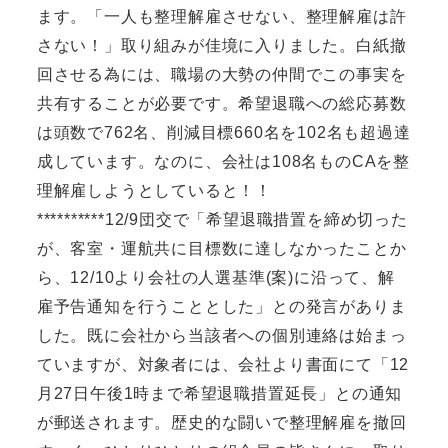
ます。「一人も整理解雇させない、整理解雇は許
さない！」取り組みが佳境に入りました。白紙撤
回させる為には、職場の大勢の仲間でこの事実を
共有することが必要です。希望退職への総応募数
は頭数で762名、削減目標660名を102名も超過達
成しています。なのに、会社は108名ものCAを整
理解雇しようとしていると！！
**********12/9団交で「希望退職措置を締め切った
が、客室・運航共に目標数に達しなかったことか
ら、12/10より会社の人選基準(案)に沿って、解
雇予告通知を行うこととした」との発言がありま
した。既に会社から当該者への個別連絡は始まっ
ていますが、対象者には、会社より書面にて「12
月27日午後1時まで希望退職措置延長」との通知
が郵送されます。歴史的な闘いで整理解雇を撤回