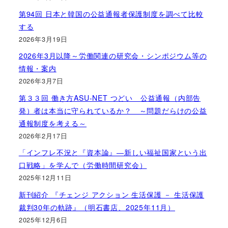
第94回 日本と韓国の公益通報者保護制度を調べて比較
する
2026年3月19日
2026年3月以降～労働関連の研究会・シンポジウム等の
情報・案内
2026年3月7日
第３３回 働き方ASU-NET つどい 公益通報（内部告
発）者は本当に守られているか？ ～問題だらけの公益
通報制度を考える～
2026年2月17日
「インフレ不況と『資本論』―新しい福祉国家という出
口戦略」を学んで（労働時間研究会）
2025年12月11日
新刊紹介 『チェンジ アクション 生活保護 － 生活保護
裁判30年の軌跡』（明石書店、2025年11月）
2025年12月6日