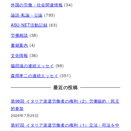
外国の労働・社会関連情報
(34)
論説-私論・公論
(793)
ASU-NET活動記録
(63)
労働相談
(38)
書籍案内
(4)
文化情報
(36)
脇田滋の連続エッセイ
(98)
森岡孝二の連続エッセイ
(351)
最近の投稿
第98回 イタリア派遣労働者の権利（2）労働協約・民主
的参加
2026年7月25日
第97回 イタリア派遣労働者の権利（1）立法・司法を中