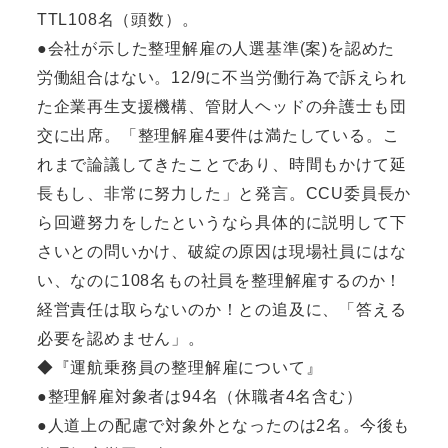
TTL108名（頭数）。
●会社が示した整理解雇の人選基準(案)を認めた
労働組合はない。12/9に不当労働行為で訴えられ
た企業再生支援機構、管財人ヘッドの弁護士も団
交に出席。「整理解雇4要件は満たしている。こ
れまで論議してきたことであり、時間もかけて延
長もし、非常に努力した」と発言。CCU委員長か
ら回避努力をしたというなら具体的に説明して下
さいとの問いかけ、破綻の原因は現場社員にはな
い、なのに108名もの社員を整理解雇するのか！
経営責任は取らないのか！との追及に、「答える
必要を認めません」。
◆『運航乗務員の整理解雇について』
●整理解雇対象者は94名（休職者4名含む）
●人道上の配慮で対象外となったのは2名。今後も