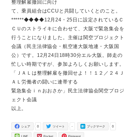
整理解雇撤回に向け
て、乗員組合はCCUと共闘していくとのこと。
******◆◆◆◆12月24・25日に設定されているＣ
ＣＵのストライキに合わせて、大阪で緊急集会を
行うことになりました。主催は関空プロジェクト
会議（民主法律協会・航空連大阪地連・大阪国
公）です。12月24日18時30分エル大阪。師走の
忙しい時期ですが、参加よろしくお願いします。
「ＪＡＬは整理解雇を撤回せよ！！１２／２４Ｊ
ＡＬ労働者の闘いに連帯する
緊急集会ｉｎおおさか」民主法律協会関空プロジ
ェクト会議
以上。
0
-
0
シェア
ツイート
ブックマーク
LINE
Pocket
Pinterest