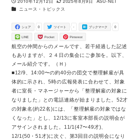
2010年12月12日
2025年8月9日
ASU-NET
投稿日
更新日
著
カテゴリー
ニュース・トピックス
者
0
-
0
シェア
ツイート
ブックマーク
LINE
Pocket
Pinterest
航空の仲間からのメールです、若干経過した記述
もありますが、２４日の集会にご参加を。以下、
メール紹介です。（Ｈ）
■12/9、14:00〜の約40分の団交で整理解雇が具
体的に示され、5時の広報発表に合わせて、対象
者に室長・マネージャーから「整理解雇の対象に
なりました」との電話連絡が始まりました。52才
の対象名(約22名)には、「整理解雇の対象ではな
くなった」とし、12/13に客室本部長の説明会が
アサインされました。11/1(47〜49才)、
12/1(50・51才)に次ぐ、第3回目の説明会になり