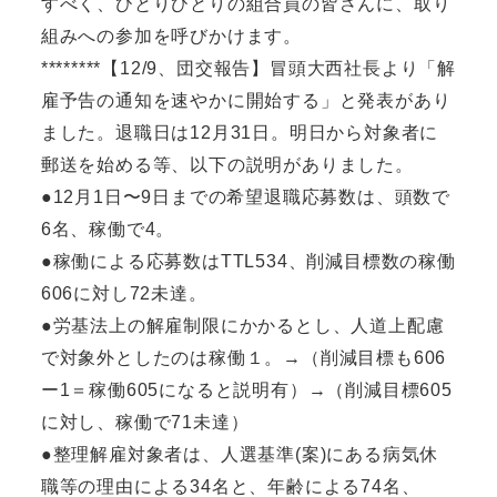
すべく、ひとりひとりの組合員の皆さんに、取り
組みへの参加を呼びかけます。
********【12/9、団交報告】冒頭大西社長より「解
雇予告の通知を速やかに開始する」と発表があり
ました。退職日は12月31日。明日から対象者に
郵送を始める等、以下の説明がありました。
●12月1日〜9日までの希望退職応募数は、頭数で
6名、稼働で4。
●稼働による応募数はTTL534、削減目標数の稼働
606に対し72未達。
●労基法上の解雇制限にかかるとし、人道上配慮
で対象外としたのは稼働１。→（削減目標も606
ー1＝稼働605になると説明有）→（削減目標605
に対し、稼働で71未達）
●整理解雇対象者は、人選基準(案)にある病気休
職等の理由による34名と、年齢による74名、