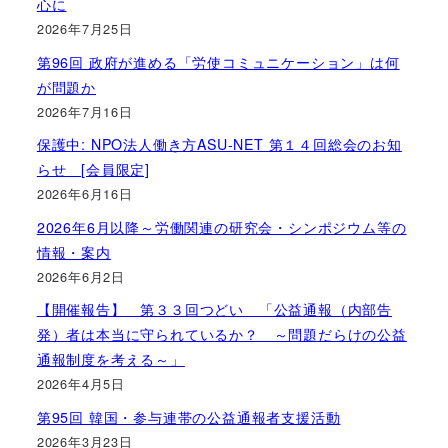
心に
2026年7月25日
第96回 政府が進める「労使コミュニケーション」は何
が問題か
2026年7月16日
保護中: NPO法人働き方ASU-NET 第１４回総会のお知
らせ [会員限定]
2026年6月16日
2026年6月以降～労働関連の研究会・シンポジウム等の
情報・案内
2026年6月2日
【開催報告】 第３３回つどい 「公益通報（内部告
発）者は本当に守られているか？ ～問題だらけの公益
通報制度を考える～」
2026年4月5日
第95回 韓国・参与連帯の公益通報者支援活動
2026年3月23日