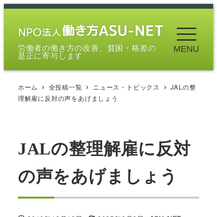
メ
イ
ン
労働者の働き方の改善、貧困・格差の
MENU
コ
是正に寄与します
ン
テ
ホーム
全投稿一覧
ニュース・トピックス
JALの整
ン
理解雇に反対の声をあげましょう
ツ
へ
移
JALの整理解雇に反対
動
の声をあげましょう