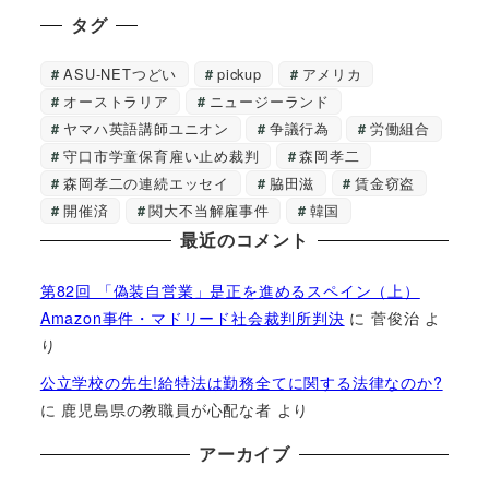
タグ
ASU-NETつどい
pickup
アメリカ
オーストラリア
ニュージーランド
ヤマハ英語講師ユニオン
争議行為
労働組合
守口市学童保育雇い止め裁判
森岡孝二
森岡孝二の連続エッセイ
脇田滋
賃金窃盗
開催済
関大不当解雇事件
韓国
最近のコメント
第82回 「偽装自営業」是正を進めるスペイン（上）
Amazon事件・マドリード社会裁判所判決
に
菅俊治
よ
り
公立学校の先生!給特法は勤務全てに関する法律なのか?
に
鹿児島県の教職員が心配な者
より
アーカイブ